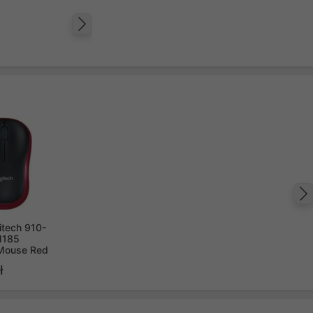
Następny
tech 910-
M185
 Mouse Red
ł