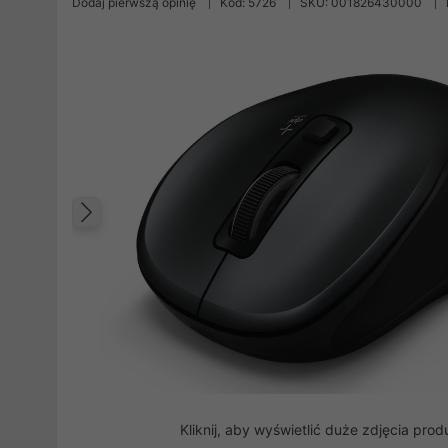
Dodaj pierwszą opinię
Kod: 5726
SKU: 001826430000
Poprzedni
Kliknij, aby wyświetlić duże zdjęcia prod