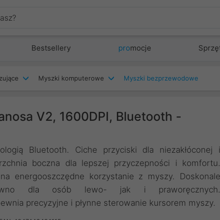
Bestsellery
pro
mocje
Sprzę
zujące
Myszki komputerowe
Myszki bezprzewodowe
osa V2, 1600DPI, Bluetooth -
ią Bluetooth. Ciche przyciski dla niezakłóconej 
chnia boczna dla lepszej przyczepności i komfortu
a na energooszczędne korzystanie z myszy. Doskonal
równo dla osób lewo- jak i praworęcznych
ewnia precyzyjne i płynne sterowanie kursorem myszy.