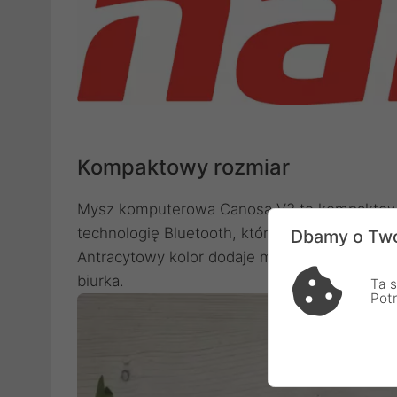
Kompaktowy rozmiar
Mysz komputerowa Canosa V2 to kompaktow
technologię Bluetooth, która zapewnia wię
Dbamy o Two
Antracytowy kolor dodaje myszce elegancji i
biurka.
Ta s
Pot