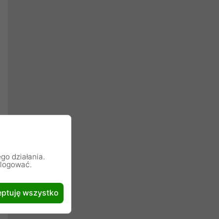
go działania.
alogować.
ptuję wszystko