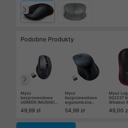
Poprzedni
Podobne Produkty
Poprzedni
Mysz
Mysz
Mysz Logi
bezprzewodowa
bezprzewodowa
002237 
UGREEN (MU006)
ergonomiczna
Wireless
2.4 GHz + Bluetooth
Ugreen (MU101)
49,99 zł
54,99 zł
49,00 z
5.0 - czarno-szara
4000 DPI 2.4G+BT -
(90855)
niebieska (15807)