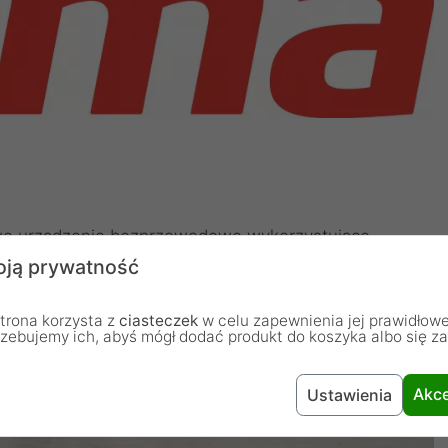
e urządzenie bezprzewodowe wykorzystujące
kszą swobodę ruchów podczas pracy z komputerem.
ją prywatność
 stylu, czyniąc ją doskonałym dodatkiem do każdego
trona korzysta z
ciasteczek
w celu zapewnienia jej prawidłowe
rzebujemy ich, abyś mógł dodać produkt do koszyka albo się z
Akce
Ustawienia