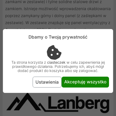
zamkami w zestawie) i tylne solidne stalowe drzwi z
zamkiem. Istnieje możliwość wprowadzenia okablowania
poprzez zamykany górny i dolny panel (z zaślepkami w
zestawie). W zestawie znajduje się panel wentylacyjny z
4 wentylatorami 230V. Dodatkowo w komplecie
załączone są akcesoria do mocowania szyn nośnych,
Dbamy o Twoją prywatność
śruby M6 oraz zaślepki paneli wejściowych, a dzięki
konstrukcji do samodzielnego montażu (flat pack),
całość znajduje się w 3 płaskich opakowaniach co
Ta strona korzysta z
ciasteczek
w celu zapewnienia jej
ułatwia transport.
prawidłowego działania. Potrzebujemy ich, abyś mógł
dodać produkt do koszyka albo się zalogować.
Akceptuję wszystko
Ustawienia