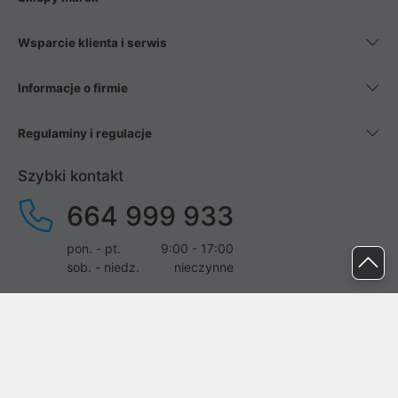
Wsparcie klienta i serwis
Informacje o firmie
Regulaminy i regulacje
Szybki kontakt
664 999 933
pon. - pt.
9:00 - 17:00
sob. - niedz.
nieczynne
pomoc@proline.pl
Dołącz do nas