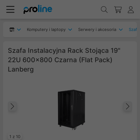
Komputery i laptopy
Serwery i akcesoria
Szafy
Szafa Instalacyjna Rack Stojąca 19"
22U 600x800 Czarna (Flat Pack)
Lanberg
Poprzedni
Na
1 z 10