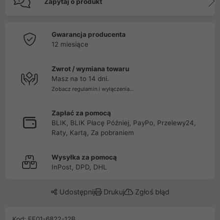
Zapytaj o produkt
Gwarancja producenta
12 miesiące
Zwrot / wymiana towaru
Masz na to 14 dni.
Zobacz regulamin i wyłączenia...
Zapłać za pomocą
BLIK, BLIK Płacę Później, PayPo, Przelewy24,
Raty, Kartą, Za pobraniem
Wysyłka za pomocą
InPost, DPD, DHL
Udostępnij
Drukuj
Zgłoś błąd
Kod: FF01-6822-12B