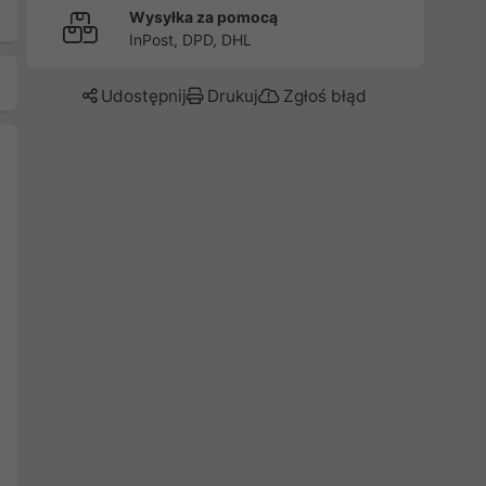
Wysyłka za pomocą
InPost, DPD, DHL
Udostępnij
Drukuj
Zgłoś błąd