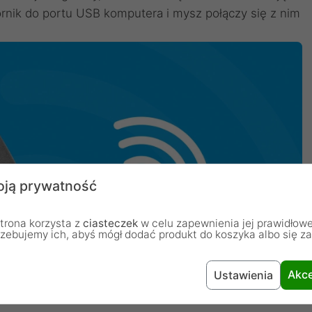
rnik do portu USB komputera i mysz połączy się z nim
ją prywatność
trona korzysta z
ciasteczek
w celu zapewnienia jej prawidłowe
rzebujemy ich, abyś mógł dodać produkt do koszyka albo się z
Akce
Ustawienia