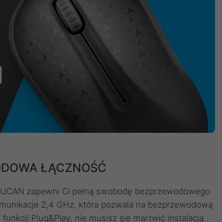
ODOWA ŁĄCZNOŚĆ
TOUCAN zapewni Ci pełną swobodę bezprzewodowego
munikacje 2,4 GHz, która pozwala na bezprzewodową
funkcji Plug&Play, nie musisz się martwić instalacją