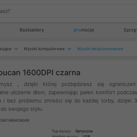
Bestsellery
pro
mocje
Sprzę
zujące
Myszki komputerowe
Myszki bezprzewodowe
ucan 1600DPI czarna
sz , dzięki której pozbędziesz się ograniczeń
lne ułożenie dłoni, zapewniając pełen komfort podcza
i bez problemu zmieści się do każdej torby, dzięki 
do swojego stylu.
 5901969439069
Typ myszy:
Optyczna
Interfejs myszy:
USB