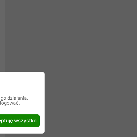
go działania.
alogować.
ptuję wszystko