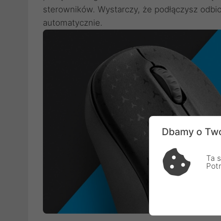
sterowników. Wystarczy, że podłączysz odbio
automatycznie.
Dbamy o Two
Ta s
Pot