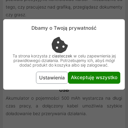
tego, czy pracujesz nad grafiką, przeglądasz dokumenty
czy grasz.
Dbamy o Twoją prywatność
Ergonomiczna forma i gumowana powłoka
zapewniają komfort
Delikatna w dotyku powierzchnia ogranicza zmęczenie
Ta strona korzysta z
ciasteczek
w celu zapewnienia jej
dłoni, zapewniając stabilny chwyt i przyjemność
prawidłowego działania. Potrzebujemy ich, abyś mógł
użytkowania przez wiele godzin.
dodać produkt do koszyka albo się zalogować.
Akceptuję wszystko
Ustawienia
Wydajna bateria i wygodne ładowanie przez
USB
Akumulator o pojemności 500 mAh wystarcza na długi
czas pracy, a dołączony kabel umożliwia szybkie
doładowanie bez przerywania działania.