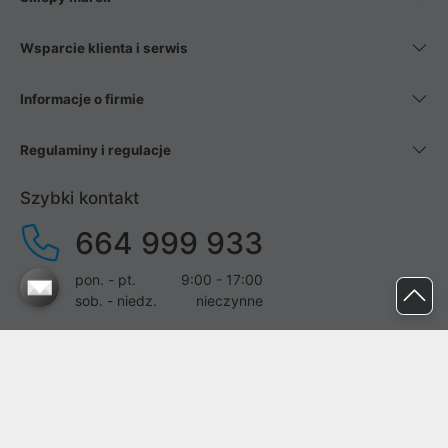
Wsparcie klienta i serwis
Informacje o firmie
Regulaminy i regulacje
Szybki kontakt
664 999 933
pon. - pt.
9:00 - 17:00
sob. - niedz.
nieczynne
pomoc@proline.pl
Dołącz do nas