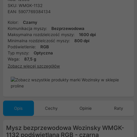
SKU: WMGK-1132
EAN: 5907769384134
Kolor:
Czarny
Komunikacja myszy:
Bezprzewodowa
Maksymalna rozdzielczość myszy:
1600 dpi
Minimalna rozdzielczość myszy:
800 dpi
Podświetlenie:
RGB
Typ myszy:
Optyczna
Waga:
87,5 g
Zobacz więcej szczegółów
Opis
Cechy
Opinie
Raty
Mysz bezprzewodowa Wozinsky WMGK-
1132 podświetlana RGB - czarna