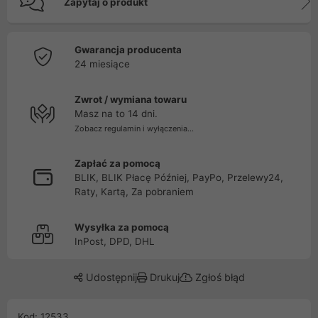
Zapytaj o produkt
Gwarancja producenta
24 miesiące
Zwrot / wymiana towaru
Masz na to 14 dni.
Zobacz regulamin i wyłączenia...
Zapłać za pomocą
BLIK, BLIK Płacę Później, PayPo, Przelewy24,
Raty, Kartą, Za pobraniem
Wysyłka za pomocą
InPost, DPD, DHL
Udostępnij
Drukuj
Zgłoś błąd
Kod: 12533