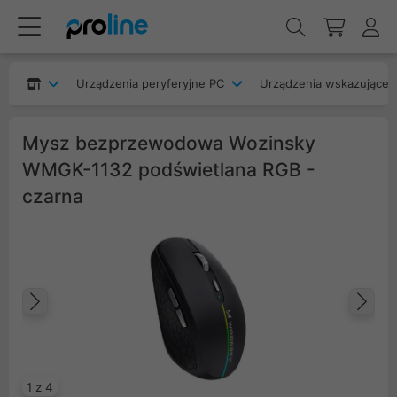
Urządzenia peryferyjne PC
Urządzenia wskazujące
Mysz bezprzewodowa Wozinsky
WMGK-1132 podświetlana RGB -
czarna
Poprzedni
Na
1 z 4