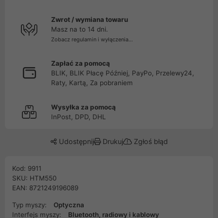
Zwrot / wymiana towaru
Masz na to 14 dni.
Zobacz regulamin i wyłączenia...
Zapłać za pomocą
BLIK, BLIK Płacę Później, PayPo, Przelewy24,
Raty, Kartą, Za pobraniem
Wysyłka za pomocą
InPost, DPD, DHL
Udostępnij
Drukuj
Zgłoś błąd
Kod: 9911
SKU: HTM550
EAN: 8721249196089
Typ myszy:
Optyczna
Interfejs myszy:
Bluetooth, radiowy i kablowy