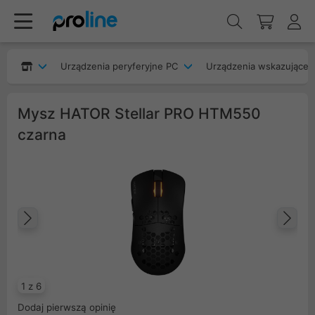
Urządzenia peryferyjne PC
Urządzenia wskazujące
Mysz HATOR Stellar PRO HTM550
czarna
Poprzedni
Na
1 z 6
Dodaj pierwszą opinię