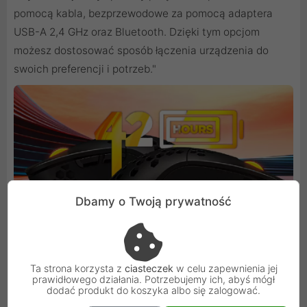
pomocą kabla, bezprzewodowe za pomocą adaptera
USB-A 2,4 GHz oraz Bluetooth. Dzięki tym opcjom
możesz dostosować sposób łączenia urządzenia do
swoich preferencji i potrzeb."
Dbamy o Twoją prywatność
Podświetlenie RGB i personalizacja - Twój
desktop, Twój styl
Ta strona korzysta z
ciasteczek
w celu zapewnienia jej
Efektowne podświetlenie RGB z obsługą 16,8 mln
prawidłowego działania. Potrzebujemy ich, abyś mógł
kolorów pozwala dopasować wygląd myszy do reszty
dodać produkt do koszyka albo się zalogować.
stanowiska komputerowego. Dedykowane