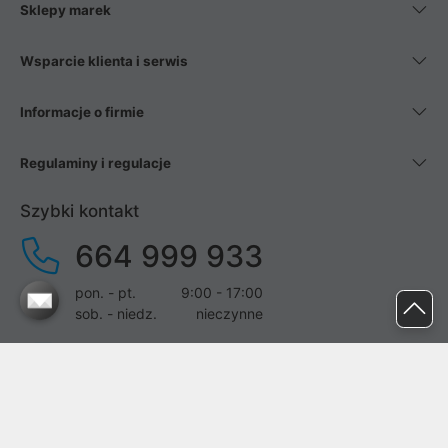
Sklepy marek
Wsparcie klienta i serwis
Informacje o firmie
Regulaminy i regulacje
Szybki kontakt
664 999 933
pon. - pt.
9:00 - 17:00
sob. - niedz.
nieczynne
pomoc@proline.pl
Dołącz do nas