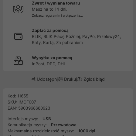
Zwrot / wymiana towaru
Masz na to 14 dni.
Zobacz regulamin i wyłączenia...
Zapłać za pomocą
BLIK, BLIK Płacę Później, PayPo, Przelewy24,
Raty, Kartą, Za pobraniem
Wysyłka za pomocą
InPost, DPD, DHL
Udostępnij
Drukuj
Zgłoś błąd
Kod: 11655
SKU: IMOF007
EAN: 5903968680923
Interfejs myszy:
USB
Komunikacja myszy:
Przewodowa
Maksymalna rozdzielczość myszy:
1000 dpi