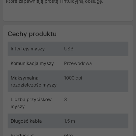
które zapewniają prostą i intuicyjną obsługę.
Cechy produktu
Interfejs myszy
USB
Komunikacja myszy
Przewodowa
Maksymalna
1000 dpi
rozdzielczość myszy
Liczba przycisków
3
myszy
Długość kabla
1.5 m
Producent
iBox