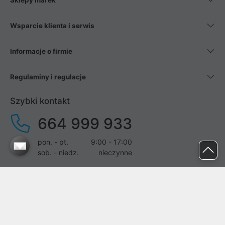
Sklepy marek
Wsparcie klienta i serwis
Informacje o firmie
Regulaminy i regulacje
Szybki kontakt
664 999 933
pon. - pt.
9:00 - 17:00
sob. - niedz.
nieczynne
pomoc@proline.pl
Dołącz do nas