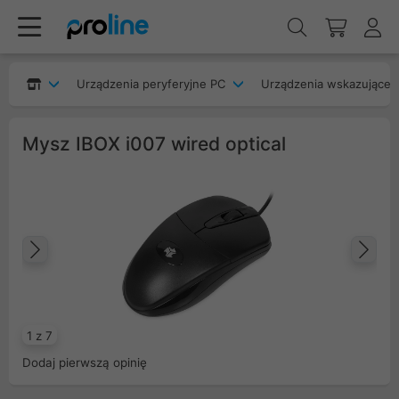
Urządzenia peryferyjne PC
Urządzenia wskazujące
Mysz IBOX i007 wired optical
Poprzedni
Na
1 z 7
Dodaj pierwszą opinię