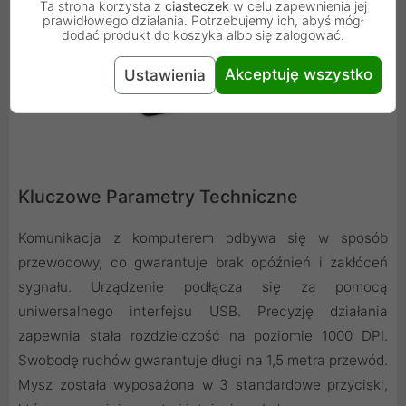
Ta strona korzysta z
ciasteczek
w celu zapewnienia jej
prawidłowego działania. Potrzebujemy ich, abyś mógł
dodać produkt do koszyka albo się zalogować.
Akceptuję wszystko
Ustawienia
Kluczowe Parametry Techniczne
Komunikacja z komputerem odbywa się w sposób
przewodowy, co gwarantuje brak opóźnień i zakłóceń
sygnału. Urządzenie podłącza się za pomocą
uniwersalnego interfejsu USB. Precyzję działania
zapewnia stała rozdzielczość na poziomie 1000 DPI.
Swobodę ruchów gwarantuje długi na 1,5 metra przewód.
Mysz została wyposażona w 3 standardowe przyciski,