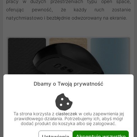
pracy w dużych przestrzeniach typu open space,
oferując pewność, że każdy ruch zostanie
natychmiastowo i bezbłędnie odwzorowany na ekranie.
Dbamy o Twoją prywatność
Wytrzymałość i ergonomia dla wymagających
Ta strona korzysta z
ciasteczek
w celu zapewnienia jej
prawidłowego działania. Potrzebujemy ich, abyś mógł
Konstrukcja Hawk 2 została zaprojektowana z myślą o
dodać produkt do koszyka albo się zalogować.
intensywnej eksploatacji, co potwierdza wysoka
żywotność przełączników sięgająca trzech milionów
Akceptuję wszystko
Ustawienia