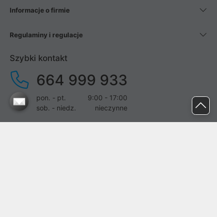
Informacje o firmie
Regulaminy i regulacje
Szybki kontakt
664 999 933
pon. - pt.
9:00 - 17:00
sob. - niedz.
nieczynne
pomoc@proline.pl
Dołącz do nas
Zgłoś błąd na stronie
Proline SA z siedzibą w Mirkowie (55-095), przy ul. Brzozowej 5,