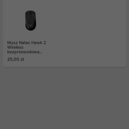
Mysz Natec Hawk 2
Wireless
bezprzewodowa
3200DPI laserowa
25,00 zł
czarna