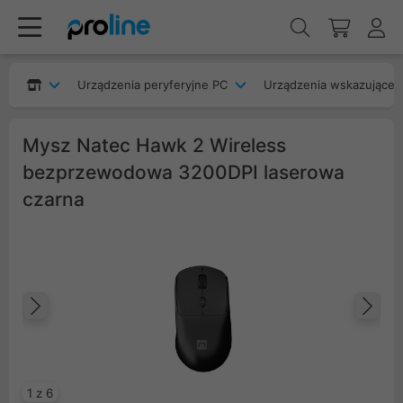
Urządzenia peryferyjne PC
Urządzenia wskazujące
Mysz Natec Hawk 2 Wireless
bezprzewodowa 3200DPI laserowa
czarna
Poprzedni
Na
1 z 6