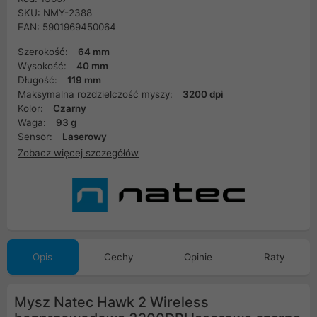
SKU: NMY-2388
EAN: 5901969450064
Szerokość:
64 mm
Wysokość:
40 mm
Długość:
119 mm
Maksymalna rozdzielczość myszy:
3200 dpi
Kolor:
Czarny
Waga:
93 g
Sensor:
Laserowy
Zobacz więcej szczegółów
Opis
Cechy
Opinie
Raty
Mysz Natec Hawk 2 Wireless