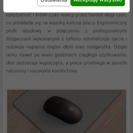
kliknięć. Każdy przycisk zachowuje swoją pierwotną
sprężystość i krótki czas reakcji przez bardzo długi czas,
co przekłada się na wysoką kulturę pracy. Ergonomiczny
profil obudowy w połączeniu z profesjonalnymi
ślizgaczami wykonanymi z teflonu minimalizuje tarcie i
redukuje napięcie mięśni dłoni oraz nadgarstka. Dzięki
temu nawet po wielu godzinach ciągłego użytkowania,
dłoń pozostaje wypoczęta, a praca przebiega w sposób
naturalny i niezwykle komfortowy.