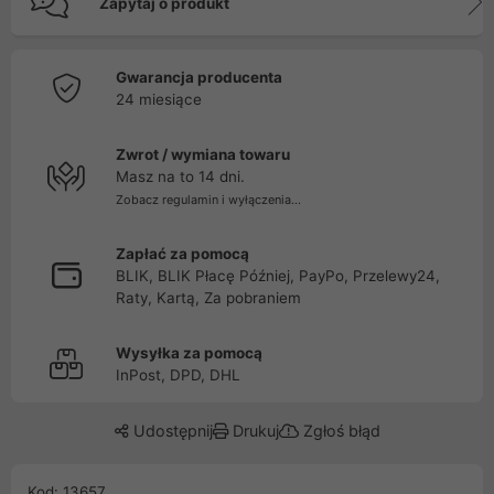
Zapytaj o produkt
Gwarancja producenta
24 miesiące
Zwrot / wymiana towaru
Masz na to 14 dni.
Zobacz regulamin i wyłączenia...
Zapłać za pomocą
BLIK, BLIK Płacę Później, PayPo, Przelewy24,
Raty, Kartą, Za pobraniem
Wysyłka za pomocą
InPost, DPD, DHL
Udostępnij
Drukuj
Zgłoś błąd
Kod: 13657