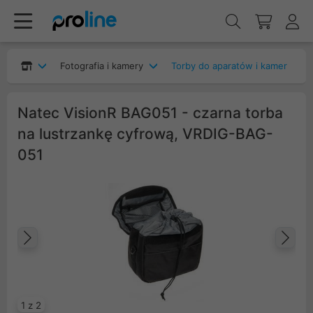
Fotografia i kamery
Torby do aparatów i kamer
Natec VisionR BAG051 - czarna torba
na lustrzankę cyfrową, VRDIG-BAG-
051
Poprzedni
Na
1 z 2