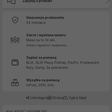
Zapytaj o produkt
Gwarancja producenta
24 miesiące
Zwrot / wymiana towaru
Masz na to 14 dni.
Zobacz regulamin i wyłączenia...
Zapłać za pomocą
BLIK, BLIK Płacę Później, PayPo, Przelewy24,
Raty, Kartą, Za pobraniem
Wysyłka za pomocą
InPost, DPD, DHL
Udostępnij
Drukuj
Zgłoś błąd
Kod: NATEC_VISIONR_051