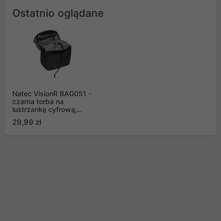
Ostatnio oglądane
Natec VisionR BAG051 -
czarna torba na
lustrzankę cyfrową,
VRDIG-BAG-051
29,99 zł