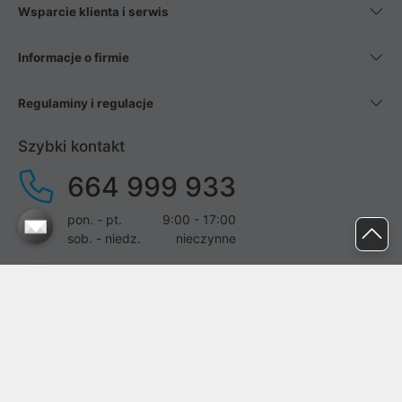
Wsparcie klienta i serwis
Informacje o firmie
Regulaminy i regulacje
Szybki kontakt
664 999 933
pon. - pt.
9:00 - 17:00
sob. - niedz.
nieczynne
pomoc@proline.pl
Dołącz do nas
Zgłoś błąd na stronie