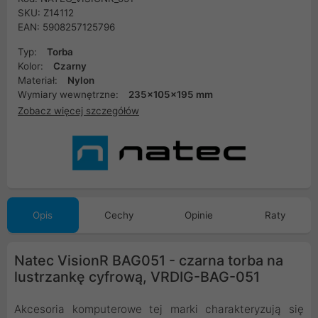
SKU: Z14112
EAN: 5908257125796
Typ:
Torba
Kolor:
Czarny
Materiał:
Nylon
Wymiary wewnętrzne:
235x105x195 mm
Zobacz więcej szczegółów
Opis
Cechy
Opinie
Raty
Natec VisionR BAG051 - czarna torba na
lustrzankę cyfrową, VRDIG-BAG-051
Akcesoria komputerowe tej marki charakteryzują się