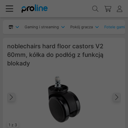
Gaming i streaming
Pokój gracza
Fotele gami
noblechairs hard floor castors V2
60mm, kółka do podłóg z funkcją
blokady
Poprzedni
Na
1 z 3