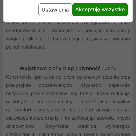
laminowane czy płytki ceramiczne, minimalizując ryzyko
Akceptuję wszystko
Ustawienia
powstawania rys, przetarć i nieestetycznych śladów.
Dzięki temu można całkowicie zrezygnować z mało
estetycznych mat ochronnych, zachowując nienaganny
wygląd podłogi przez bardzo długi czas, przy zachowaniu
pełnej mobilności.
Wyjątkowo cichy bieg i płynność ruchu
Konstrukcja oparta na solidnym nylonowym rdzeniu oraz
precyzyjnie dopasowanych łożyskach zapewnia
bezgłośne przemieszczanie się fotela. Kółka redukują
odgłosy toczenia do minimum, co ma bezpośredni wpływ
na komfort akustyczny w biurze lub pokoju gracza,
ułatwiając koncentrację i nie zakłócając spokoju innych
domowników. Optymalna średnica wynosząca
sześćdziesiąt milimetrów ułatwia płynne pokonywanie