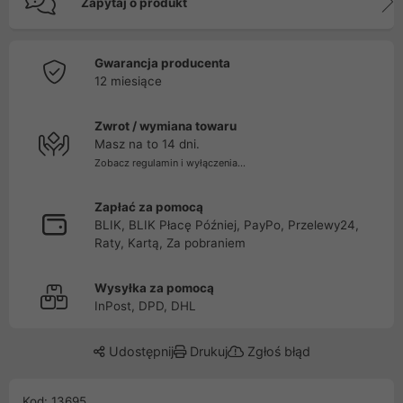
Zapytaj o produkt
Gwarancja producenta
12 miesiące
Zwrot / wymiana towaru
Masz na to 14 dni.
Zobacz regulamin i wyłączenia...
Zapłać za pomocą
BLIK, BLIK Płacę Później, PayPo, Przelewy24,
Raty, Kartą, Za pobraniem
Wysyłka za pomocą
InPost, DPD, DHL
Udostępnij
Drukuj
Zgłoś błąd
Kod: 13695