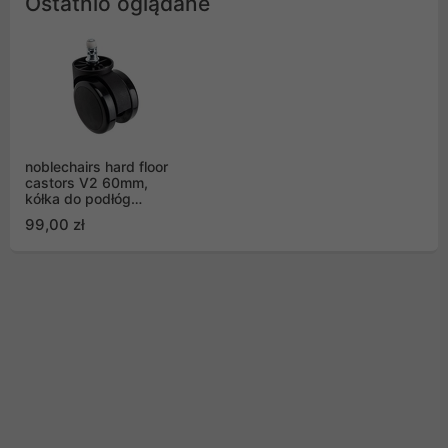
Ostatnio oglądane
noblechairs hard floor
castors V2 60mm,
kółka do podłóg
twardych z funkcją
99,00 zł
automatycznej blokady