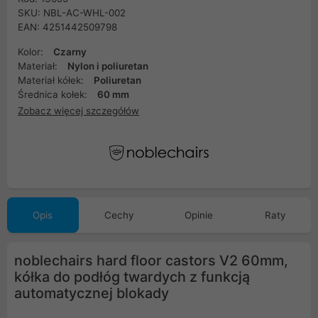
SKU: NBL-AC-WHL-002
EAN: 4251442509798
Kolor:
Czarny
Materiał:
Nylon i poliuretan
Materiał kółek:
Poliuretan
Średnica kołek:
60 mm
Zobacz więcej szczegółów
Opis
Cechy
Opinie
Raty
noblechairs hard floor castors V2 60mm,
kółka do podłóg twardych z funkcją
automatycznej blokady