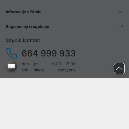
Informacje o firmie
Regulaminy i regulacje
Szybki kontakt
664 999 933
pon. - pt.
9:00 - 17:00
sob. - niedz.
nieczynne
pomoc@proline.pl
Dołącz do nas
Zgłoś błąd na stronie