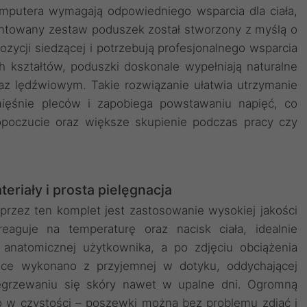
mputera wymagają odpowiedniego wsparcia dla ciała,
entowany zestaw poduszek został stworzony z myślą o
ycji siedzącej i potrzebują profesjonalnego wsparcia
 kształtów, poduszki doskonale wypełniają naturalne
az lędźwiowym. Takie rozwiązanie ułatwia utrzymanie
mięśnie pleców i zapobiega powstawaniu napięć, co
opoczucie oraz większe skupienie podczas pracy czy
riały i prosta pielęgnacja
rzez ten komplet jest zastosowanie wysokiej jakości
reaguje na temperaturę oraz nacisk ciała, idealnie
anatomicznej użytkownika, a po zdjęciu obciążenia
wce wykonano z przyjemnej w dotyku, oddychającej
zegrzewaniu się skóry nawet w upalne dni. Ogromną
o w czystości – poszewki można bez problemu zdjąć i