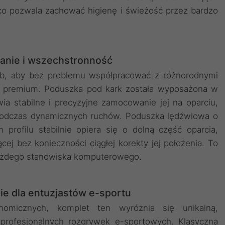
co pozwala zachować higienę i świeżość przez bardzo
anie i wszechstronność
ób, aby bez problemu współpracować z różnorodnymi
y premium. Poduszka pod kark została wyposażona w
ia stabilne i precyzyjne zamocowanie jej na oparciu,
 podczas dynamicznych ruchów. Poduszka lędźwiowa o
profilu stabilnie opiera się o dolną część oparcia,
cej bez konieczności ciągłej korekty jej położenia. To
każdego stanowiska komputerowego.
e dla entuzjastów e-sportu
nomicznych, komplet ten wyróżnia się unikalną,
profesjonalnych rozgrywek e-sportowych. Klasyczna