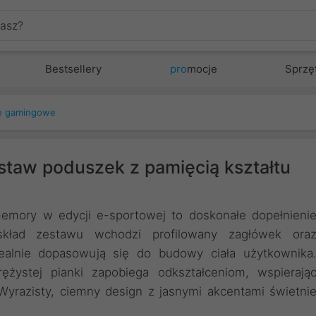
Bestsellery
pro
mocje
Sprzę
e gamingowe
estaw poduszek z pamięcią kształtu
emory w edycji e-sportowej to doskonałe dopełnieni
kład zestawu wchodzi profilowany zagłówek ora
ealnie dopasowują się do budowy ciała użytkownika
ężystej pianki zapobiega odkształceniom, wspierają
Wyrazisty, ciemny design z jasnymi akcentami świetni