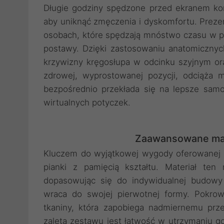
Długie godziny spędzone przed ekranem ko
aby uniknąć zmęczenia i dyskomfortu. Prez
osobach, które spędzają mnóstwo czasu w poz
postawy. Dzięki zastosowaniu anatomicznych
krzywizny kręgosłupa w odcinku szyjnym or
zdrowej, wyprostowanej pozycji, odciąża 
bezpośrednio przekłada się na lepsze sam
wirtualnych potyczek.
Zaawansowane mate
Kluczem do wyjątkowej wygody oferowanej p
pianki z pamięcią kształtu. Materiał ten 
dopasowując się do indywidualnej budowy 
wraca do swojej pierwotnej formy. Pokro
tkaniny, która zapobiega nadmiernemu pr
zaletą zestawu jest łatwość w utrzymaniu g