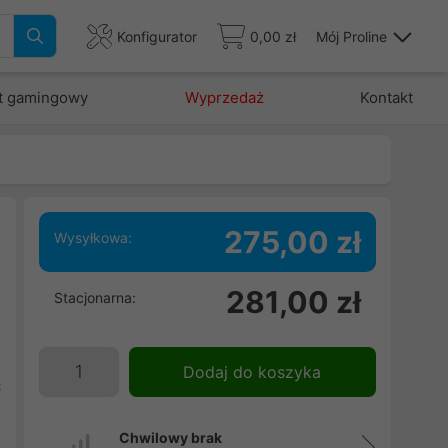
Konfigurator
0,00 zł
Mój Proline
t gamingowy
Wyprzedaż
Kontakt
275,00 zł
Wysyłkowa:
281,00 zł
Stacjonarna:
e
z
.
Dodaj do koszyka
c
e
Chwilowy brak