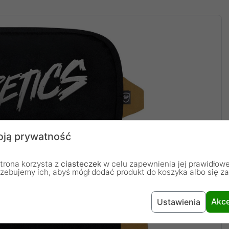
ją prywatność
trona korzysta z
ciasteczek
w celu zapewnienia jej prawidłowe
rzebujemy ich, abyś mógł dodać produkt do koszyka albo się z
Akce
Ustawienia