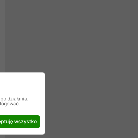
go działania.
alogować.
ptuję wszystko