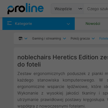
Produkty
Kategorie
Nowości
Producenci
Gaming i streaming
Pokój gracza
Fotel
Kategorie
noblechairs Heretics Edition z
do foteli
Zestaw ergonomicznych poduszek z pianki m
każdego stanowiska komputerowego. W s
ergonomiczne wsparcie lędźwiowe, które id
Wykonanie z wysokiej jakości tkaniny i spr
utrzymanie prawidłowej postawy kręgosłupa. 
współgra z nowoczesnymi fotelami.