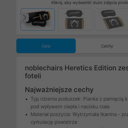
Kliknij, aby wyświetlić duże zdjęcia prod
Poprzedni
Opis
Cechy
noblechairs Heretics Edition z
foteli
Najważniejsze cechy
Typ rdzenia poduszek: Pianka z pamięcią k
pod wpływem ciepła i nacisku ciała
Materiał poszycia: Wytrzymała tkanina - p
cyrkulację powietrza