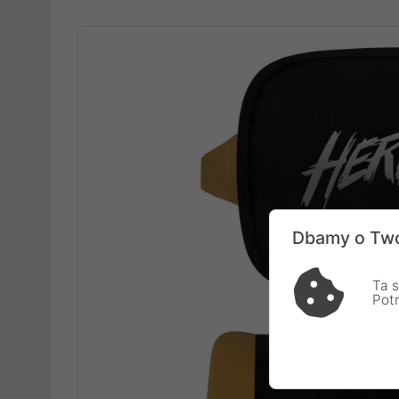
Dbamy o Two
Ta s
Pot