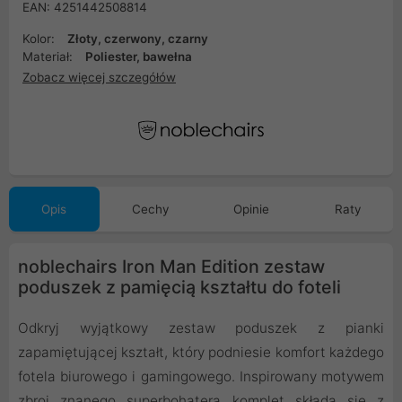
EAN: 4251442508814
Kolor:
Złoty, czerwony, czarny
Materiał:
Poliester, bawełna
Zobacz więcej szczegółów
Opis
Cechy
Opinie
Raty
noblechairs Iron Man Edition zestaw
poduszek z pamięcią kształtu do foteli
Odkryj wyjątkowy zestaw poduszek z pianki
zapamiętującej kształt, który podniesie komfort każdego
fotela biurowego i gamingowego. Inspirowany motywem
zbroi znanego superbohatera komplet składa się z