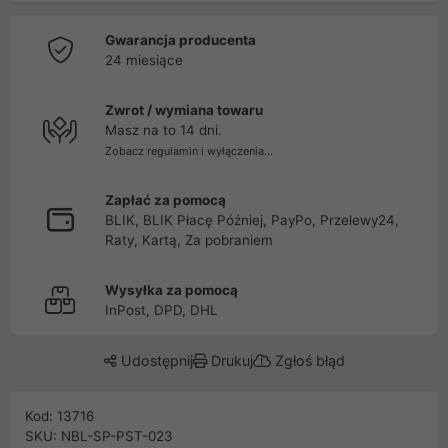
Gwarancja producenta
24 miesiące
Zwrot / wymiana towaru
Masz na to 14 dni.
Zobacz regulamin i wyłączenia...
Zapłać za pomocą
BLIK, BLIK Płacę Później, PayPo, Przelewy24,
Raty, Kartą, Za pobraniem
Wysyłka za pomocą
InPost, DPD, DHL
Udostępnij
Drukuj
Zgłoś błąd
Kod: 13716
SKU: NBL-SP-PST-023