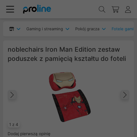
Gaming i streaming
Pokój gracza
Fotele gami
noblechairs Iron Man Edition zestaw
poduszek z pamięcią kształtu do foteli
Poprzedni
Na
1 z 4
Dodaj pierwszą opinię