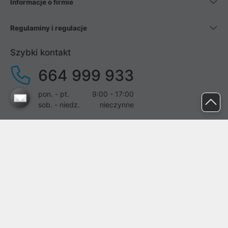
Informacje o firmie
Regulaminy i regulacje
Szybki kontakt
664 999 933
pon. - pt.
9:00 - 17:00
sob. - niedz.
nieczynne
pomoc@proline.pl
Dołącz do nas
Zgłoś błąd na stronie
Proline SA z siedzibą w Mirkowie (55-095), przy ul. Brzozowej 5,
wpisana do rejestru przedsiębiorców Krajowego Rejestru Sądowego