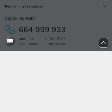
Regulaminy i regulacje
Szybki kontakt
664 999 933
pon. - pt.
9:00 - 17:00
sob. - niedz.
nieczynne
pomoc@proline.pl
Dołącz do nas
Zgłoś błąd na stronie
Proline SA z siedzibą w Mirkowie (55-095), przy ul. Brzozowej 5,
wpisana do rejestru przedsiębiorców Krajowego Rejestru Sądowego
przez Sąd Rejonowy dla Wrocławia-Fabrycznej we Wrocławiu, VI
Wydział Gospodarczy Krajowego Rejestru Sądowego pod nr KRS: