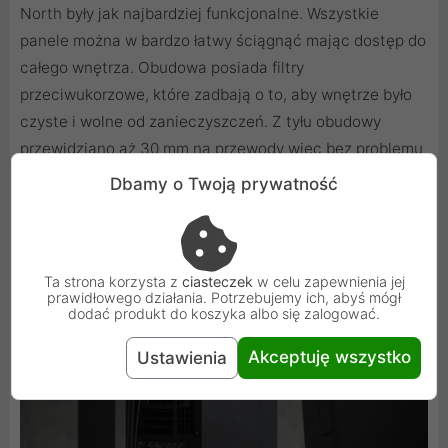
North były jak najbardziej funkcjonalne. Wszystkie
panele można w bardzo łatwy ściągnąć mając dostęp do
całego wnętrza. Obudowa posiada filtry
przeciwukorzowe, które zadbają o to, aby wnętrze było
czyste i wolne od zanieczyszczeń. Z tyłu obudowy
przewidziano aż 30 mm na przewody więc bez problemu
będziecie w stanie zrobić porządną aranżację
Dbamy o Twoją prywatność
okablowania wykorzystując przy tym 3 fabrycznie
zamontowane zaciski na rzepy.
Ta strona korzysta z
ciasteczek
w celu zapewnienia jej
prawidłowego działania. Potrzebujemy ich, abyś mógł
dodać produkt do koszyka albo się zalogować.
Akceptuję wszystko
Ustawienia