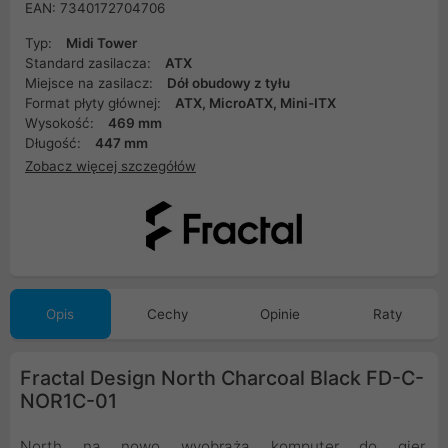
EAN: 7340172704706
Typ:
Midi Tower
Standard zasilacza:
ATX
Miejsce na zasilacz:
Dół obudowy z tyłu
Format płyty głównej:
ATX, MicroATX, Mini-ITX
Wysokość:
469 mm
Długość:
447 mm
Zobacz więcej szczegółów
Opis
Cechy
Opinie
Raty
Fractal Design North Charcoal Black FD-C-
NOR1C-01
North na nowo wyobraża komputer do gier,