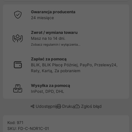
Gwarancja producenta
24 miesiące
Zwrot / wymiana towaru
Masz na to 14 dni.
Zobacz regulamin i wyłączenia...
Zapłać za pomocą
BLIK, BLIK Płacę Później, PayPo, Przelewy24,
Raty, Kartą, Za pobraniem
Wysyłka za pomocą
InPost, DPD, DHL
Udostępnij
Drukuj
Zgłoś błąd
Kod: 971
SKU: FD-C-NOR1C-01