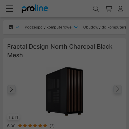
Podzespoły komputerowe
Obudowy do komputera
Fractal Design North Charcoal Black
Mesh
Poprzedni
Na
1 z 11
6,00
(
2
)