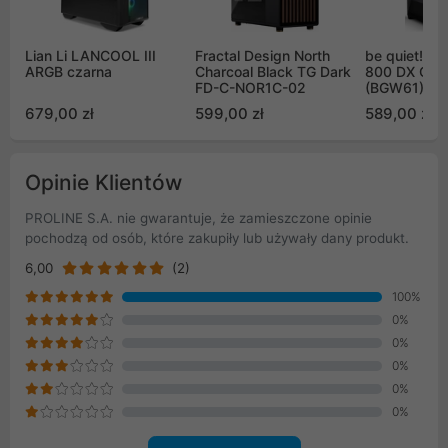
Lian Li LANCOOL III
Fractal Design North
be quiet! S
ARGB czarna
Charcoal Black TG Dark
800 DX Cza
FD-C-NOR1C-02
(BGW61)
679,00 zł
599,00 zł
589,00 zł
Opinie Klientów
PROLINE S.A. nie gwarantuje, że zamieszczone opinie
pochodzą od osób, które zakupiły lub używały dany produkt.
6,00
(2)
100%
0%
0%
0%
0%
0%