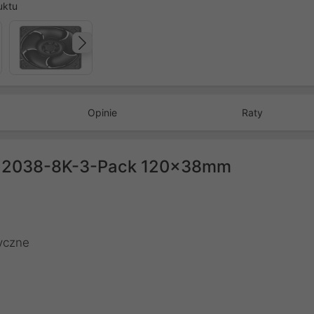
uktu
Następny
Opinie
Raty
 S12038-8K-3-Pack 120x38mm
tyczne