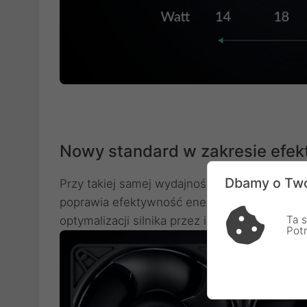
Nowy standard w zakresie efek
Dbamy o Two
Przy takiej samej wydajności S12038 zużywa 
poprawia efektywność energetyczną serwera. 
Ta s
optymalizacji silnika przez inżynierów ARCTI
Pot