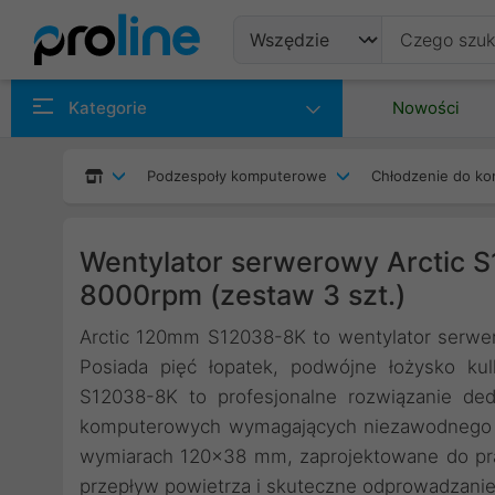
Produkty
Kategorie
Nowości
Producenci
Podzespoły komputerowe
Chłodzenie do ko
Kategorie
Wentylator serwerowy Arctic
8000rpm (zestaw 3 szt.)
Arctic 120mm S12038-8K to wentylator serwe
Posiada pięć łopatek, podwójne łożysko ku
S12038-8K to profesjonalne rozwiązanie d
komputerowych wymagających niezawodnego ch
wymiarach 120x38 mm, zaprojektowane do pr
przepływ powietrza i skuteczne odprowadzanie 