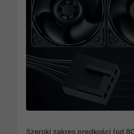
Szeroki zakres prędkości (od 8