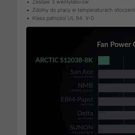
Zestaw 3 wentylatorów
Zdolny do pracy w temperaturach otoczen
Klasa palności UL 94: V-0