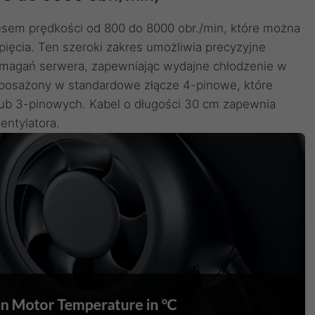
esem prędkości od 800 do 8000 obr./min, które można
ięcia. Ten szeroki zakres umożliwia precyzyjne
magań serwera, zapewniając wydajne chłodzenie w
yposażony w standardowe złącze 4-pinowe, które
lub 3-pinowych. Kabel o długości 30 cm zapewnia
ntylatora.