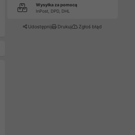
Wysyłka za pomocą
InPost, DPD, DHL
Udostępnij
Drukuj
Zgłoś błąd