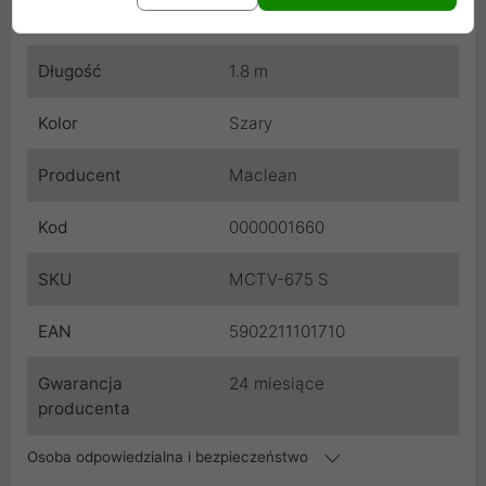
Cechy produktu
Długość
1.8 m
Kolor
Szary
Producent
Maclean
Kod
0000001660
SKU
MCTV-675 S
EAN
5902211101710
Gwarancja
24 miesiące
producenta
Osoba odpowiedzialna i bezpieczeństwo