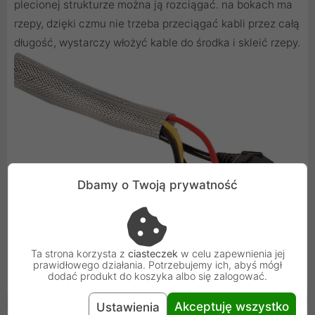
plecionej strukturze można ją rozciągać. na bokach ma
rzepy, dzięki czmu nie trzeba przeciągać kabli przez całą
długość, wystarczy włożyć kable do środka i skleić rzepy.
Dbamy o Twoją prywatność
Ta strona korzysta z
ciasteczek
w celu zapewnienia jej
prawidłowego działania. Potrzebujemy ich, abyś mógł
dodać produkt do koszyka albo się zalogować.
Akceptuję wszystko
Ustawienia