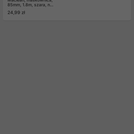
85mm, 1.8m, szara, na
rzep, MCTV-675 S
24,99 zł