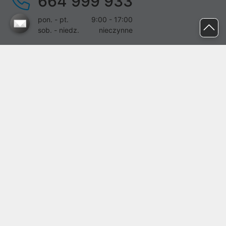
664 999 933
pon. - pt.
9:00 - 17:00
sob. - niedz.
nieczynne
pomoc@proline.pl
Dołącz do nas
Zgłoś błąd na stronie
Proline SA z siedzibą w Mirkowie (55-095), przy ul. Brzozowej 5,
wpisana do rejestru przedsiębiorców Krajowego Rejestru Sądowego
przez Sąd Rejonowy dla Wrocławia-Fabrycznej we Wrocławiu, VI
Wydział Gospodarczy Krajowego Rejestru Sądowego pod nr KRS:
0000282071, NIP: 8951898022, REGON: 020482041, BDO:
000437899. Kapitał zakładowy Spółki wynosi 500000,00 zł i został
on opłacony w całości.
© proline 1996 - 2026. Wszelkie prawa zastrzeżone.