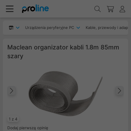
Urządzenia peryferyjne PC
Kable, przewody i adapt
Maclean organizator kabli 1.8m 85mm
szary
Poprzedni
Na
1 z 4
Dodaj pierwszą opinię