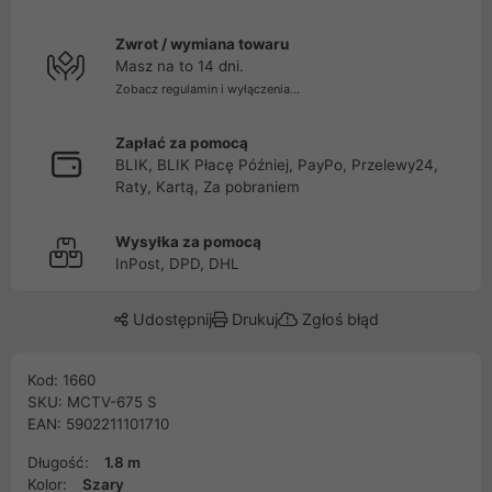
Zwrot / wymiana towaru
Masz na to 14 dni.
Zobacz regulamin i wyłączenia...
Zapłać za pomocą
BLIK, BLIK Płacę Później, PayPo, Przelewy24,
Raty, Kartą, Za pobraniem
Wysyłka za pomocą
InPost, DPD, DHL
Udostępnij
Drukuj
Zgłoś błąd
Kod: 1660
SKU: MCTV-675 S
EAN: 5902211101710
Długość:
1.8 m
Kolor:
Szary