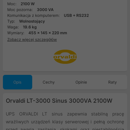
Moc:
2100 W
Moc pozorna:
3000 VA
Komunikacja z komputerem:
USB + RS232
Typ:
Wolnostojący
Waga:
19.6 kg
Wymiary:
455 x 145 x 220 mm
Zobacz więcej szczegółów
Opis
Cechy
Opinie
Raty
Orvaldi LT-3000 Sinus 3000VA 2100W
UPS ORVALDI LT sinus zapewnia stabilną pracę
wrażliwych urządzeń klasy serwerowej i pełną ochronę
przed awarią zasilania, skokami oraz niestabilnością