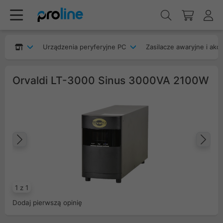
Urządzenia peryferyjne PC
Zasilacze awaryjne i akc
Orvaldi LT-3000 Sinus 3000VA 2100W
Poprzedni
Na
1 z 1
Dodaj pierwszą opinię