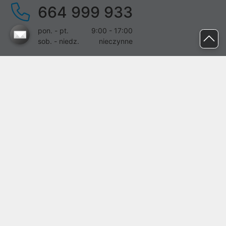
664 999 933
pon. - pt.
9:00 - 17:00
sob. - niedz.
nieczynne
pomoc@proline.pl
Dołącz do nas
Zgłoś błąd na stronie
Proline SA z siedzibą w Mirkowie (55-095), przy ul. Brzozowej 5,
wpisana do rejestru przedsiębiorców Krajowego Rejestru Sądowego
przez Sąd Rejonowy dla Wrocławia-Fabrycznej we Wrocławiu, VI
Wydział Gospodarczy Krajowego Rejestru Sądowego pod nr KRS:
0000282071, NIP: 8951898022, REGON: 020482041, BDO:
000437899. Kapitał zakładowy Spółki wynosi 500000,00 zł i został
on opłacony w całości.
© proline 1996 - 2026. Wszelkie prawa zastrzeżone.