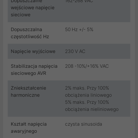
Dopuszczalne
162-268 VAC
wejściowe napięcie
sieciowe
Dopuszczalna
50 Hz +/- 5%
częstotliwość Hz
Napięcie wyjściowe
230 V AC
Stabilizacja napięcia
208 -10%/+16% VAC
sieciowego AVR
Zniekształcenie
2% maks. Przy 100%
harmoniczne
obciążenia liniowego
5% maks. Przy 100%
obciążenia nieliniowego
Kształt napięcia
czysta sinusoida
awaryjnego