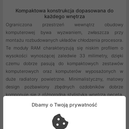
Kompaktowa konstrukcja dopasowana do
każdego wnętrza
Ograniczona przestrzeń wewnątrz obudowy
komputerowej bywa wyzwaniem, zwłaszcza przy
montażu rozbudowanych układów chłodzenia procesora.
Te moduły RAM charakteryzują się niskim profilem o
wysokości wynoszącej zaledwie 33 milimetry, dzięki
czemu dobrze pasują do kompaktowych zestawów
komputerowych oraz komputerów wyposażonych w
duże radiatory powietrzne. Minimalistyczny, matowy
design pozbawiony zbędnych ozdobników dobrze
komponuje się z różnorodną stylistyką wnętrza peceta.
Estetyczna obudowa modułów nie tylko urozmaica
Dbamy o Twoją prywatność
wygląd zestawu, ale przede wszystkim skutecznie
odprowadza ciepło z pracujących komponentów.