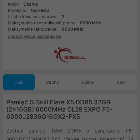
Kolor:
Czarny
Korekcja:
Non-ECC
Liczba kości w zestawie:
2
Maksymalna częstotliwość pracy:
6000 MHz
Maksymalne taktowanie:
6000 MHz
Zobacz więcej szczegółów
Opis
Cechy
Opinie
Raty
Pamięć G.Skill Flare X5 DDR5 32GB
(2x16GB) 6000MHz CL28 EXPO F5-
6000J2836G16GX2-FX5
Zestaw pamięci RAM DDR5 o oznaczeniu F5-
6000J2836G16GX2-FX5 oferuje łączną pojemność 32