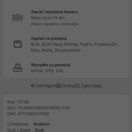
Zwrot / wymiana towaru
Masz na to 14 dni.
Zobacz regulamin i wyłączenia...
Zapłać za pomocą
BLIK, BLIK Płacę Później, PayPo, Przelewy24,
Raty, Kartą, Za pobraniem
Wysyłka za pomocą
InPost, DPD, DHL
Udostępnij
Drukuj
Zgłoś błąd
Kod: 13738
SKU: F5-6000J2836G16GX2-FX5
EAN: 4713294237590
Chłodzenie:
Radiator
Dual / Quad:
Dual