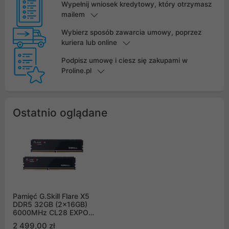
Wypełnij wniosek kredytowy, który otrzymasz
mailem
Wybierz sposób zawarcia umowy, poprzez
kuriera lub online
Podpisz umowę i ciesz się zakupami w
Proline.pl
Ostatnio oglądane
Pamięć G.Skill Flare X5
DDR5 32GB (2x16GB)
6000MHz CL28 EXPO
F5-
2 499,00 zł
6000J2836G16GX2-