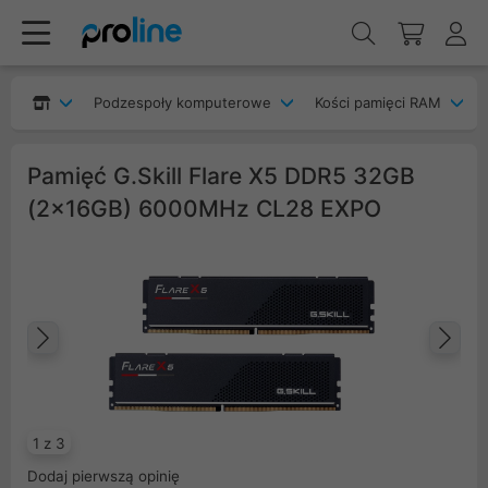
Podzespoły komputerowe
Kości pamięci RAM
Pamięć G.Skill Flare X5 DDR5 32GB
(2x16GB) 6000MHz CL28 EXPO
Poprzedni
Na
1 z 3
Dodaj pierwszą opinię