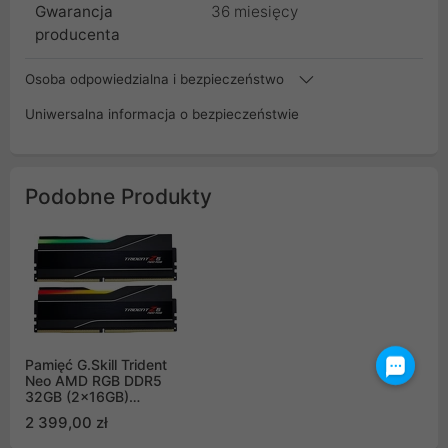
Gwarancja
36 miesięcy
producenta
Osoba odpowiedzialna i bezpieczeństwo
Uniwersalna informacja o bezpieczeństwie
Podobne Produkty
Pamięć G.Skill Trident
Neo AMD RGB DDR5
32GB (2x16GB)
6000MHz CL30 EXPO
2 399,00 zł
F5-
6000J3038F16GX2-