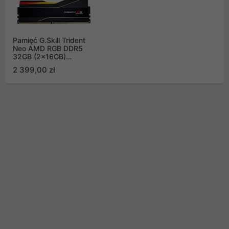
Pamięć G.Skill Trident
Neo AMD RGB DDR5
32GB (2x16GB)
6000MHz CL30 EXPO
2 399,00 zł
F5-
6000J3038F16GX2-
TZ5NR