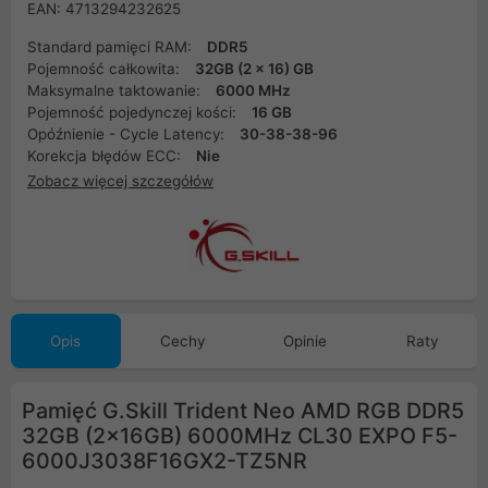
EAN: 4713294232625
Standard pamięci RAM:
DDR5
Pojemność całkowita:
32GB (2 x 16) GB
Maksymalne taktowanie:
6000 MHz
Pojemność pojedynczej kości:
16 GB
Opóźnienie - Cycle Latency:
30-38-38-96
Korekcja błędów ECC:
Nie
Zobacz więcej szczegółów
Opis
Cechy
Opinie
Raty
Pamięć G.Skill Trident Neo AMD RGB DDR5
32GB (2x16GB) 6000MHz CL30 EXPO F5-
6000J3038F16GX2-TZ5NR