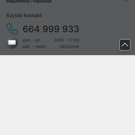
Regulaminy i regulacje
Szybki kontakt
664 999 933
pon. - pt.
9:00 - 17:00
sob. - niedz.
nieczynne
pomoc@proline.pl
Dołącz do nas
Zgłoś błąd na stronie
Proline SA z siedzibą w Mirkowie (55-095), przy ul. Brzozowej 5,
wpisana do rejestru przedsiębiorców Krajowego Rejestru Sądowego
przez Sąd Rejonowy dla Wrocławia-Fabrycznej we Wrocławiu, VI
Wydział Gospodarczy Krajowego Rejestru Sądowego pod nr KRS:
0000282071, NIP: 8951898022, REGON: 020482041, BDO: