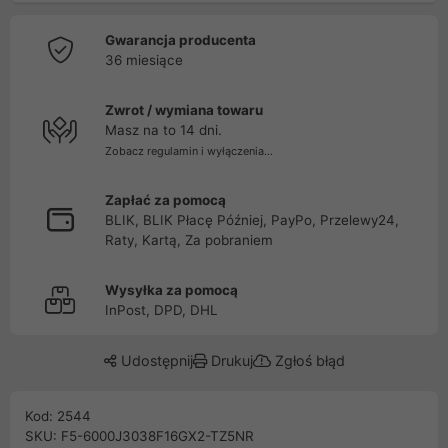
Gwarancja producenta
36 miesiące
Zwrot / wymiana towaru
Masz na to 14 dni.
Zobacz regulamin i wyłączenia...
Zapłać za pomocą
BLIK, BLIK Płacę Później, PayPo, Przelewy24,
Raty, Kartą, Za pobraniem
Wysyłka za pomocą
InPost, DPD, DHL
Udostępnij
Drukuj
Zgłoś błąd
Kod: 2544
SKU: F5-6000J3038F16GX2-TZ5NR