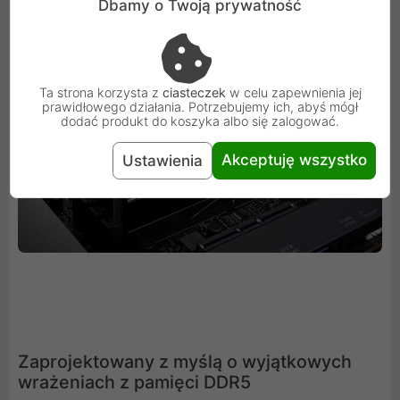
Dbamy o Twoją prywatność
świetlnych Trident Z5 Neo RGB to pestka.
Ta strona korzysta z
ciasteczek
w celu zapewnienia jej
prawidłowego działania. Potrzebujemy ich, abyś mógł
dodać produkt do koszyka albo się zalogować.
Akceptuję wszystko
Ustawienia
Zaprojektowany z myślą o wyjątkowych
wrażeniach z pamięci DDR5