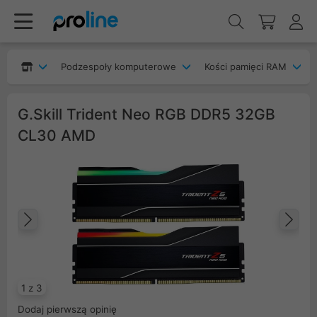
Podzespoły komputerowe
Kości pamięci RAM
G.Skill Trident Neo RGB DDR5 32GB
CL30 AMD
Poprzedni
Na
1 z 3
Dodaj pierwszą opinię