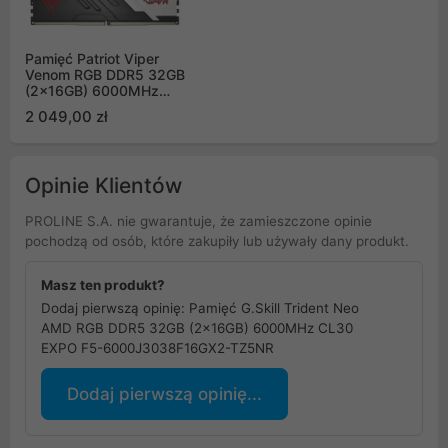
Pamięć Patriot Viper
Venom RGB DDR5 32GB
(2x16GB) 6000MHz
CL30
2 049,00 zł
PVVR532G600C30K
Opinie Klientów
PROLINE S.A. nie gwarantuje, że zamieszczone opinie
pochodzą od osób, które zakupiły lub używały dany produkt.
Masz ten produkt?
Dodaj pierwszą opinię: Pamięć G.Skill Trident Neo
AMD RGB DDR5 32GB (2x16GB) 6000MHz CL30
EXPO F5-6000J3038F16GX2-TZ5NR
Dodaj pierwszą opinię...