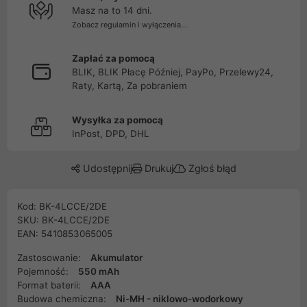
Masz na to 14 dni.
Zobacz regulamin i wyłączenia...
Zapłać za pomocą
BLIK, BLIK Płacę Później, PayPo, Przelewy24,
Raty, Kartą, Za pobraniem
Wysyłka za pomocą
InPost, DPD, DHL
Udostępnij
Drukuj
Zgłoś błąd
Kod: BK-4LCCE/2DE
SKU: BK-4LCCE/2DE
EAN: 5410853065005
Zastosowanie:
Akumulator
Pojemność:
550 mAh
Format baterii:
AAA
Budowa chemiczna:
Ni-MH - niklowo-wodorkowy