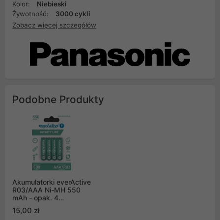
Kolor:
Niebieski
Żywotność:
3000 cykli
Zobacz więcej szczegółów
Podobne Produkty
Akumulatorki everActive
R03/AAA Ni-MH 550
mAh - opak. 4
akumulatorki - blister
15,00 zł
(EVHRL03-550)