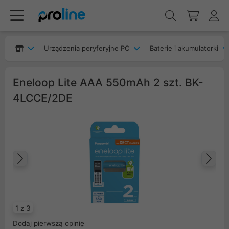
Urządzenia peryferyjne PC
Baterie i akumulatorki
Eneloop Lite AAA 550mAh 2 szt. BK-
4LCCE/2DE
Poprzedni
Na
1 z 3
Dodaj pierwszą opinię