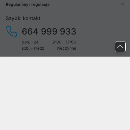
Regulaminy i regulacje
Szybki kontakt
664 999 933
pon. - pt.
9:00 - 17:00
sob. - niedz.
nieczynne
pomoc@proline.pl
Dołącz do nas
Zgłoś błąd na stronie
Proline SA z siedzibą w Mirkowie (55-095), przy ul. Brzozowej 5,
wpisana do rejestru przedsiębiorców Krajowego Rejestru Sądowego
przez Sąd Rejonowy dla Wrocławia-Fabrycznej we Wrocławiu, VI
Wydział Gospodarczy Krajowego Rejestru Sądowego pod nr KRS: