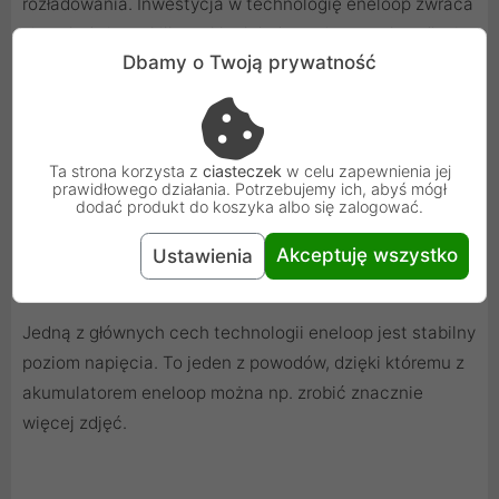
rozładowania. Inwestycja w technologię eneloop zwraca
się zaledwie po kilku cyklach ładowania, a zysk w długim
Dbamy o Twoją prywatność
okresie jest bardzo duży.
Ta strona korzysta z
ciasteczek
w celu zapewnienia jej
prawidłowego działania. Potrzebujemy ich, abyś mógł
dodać produkt do koszyka albo się zalogować.
Akceptuję wszystko
Ustawienia
Akumulator o stabilnym poziomie napięcia
Jedną z głównych cech technologii eneloop jest stabilny
poziom napięcia. To jeden z powodów, dzięki któremu z
akumulatorem eneloop można np. zrobić znacznie
więcej zdjęć.