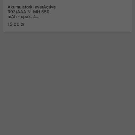
Akumulatorki everActive
R03/AAA Ni-MH 550
mAh - opak. 4
akumulatorki - blister
15,00 zł
(EVHRL03-550)