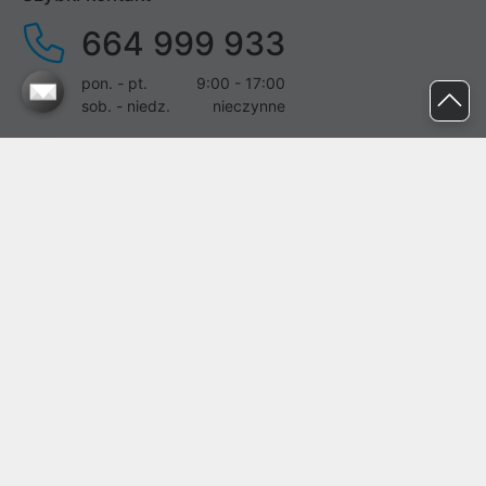
664 999 933
pon. - pt.
9:00 - 17:00
sob. - niedz.
nieczynne
pomoc@proline.pl
Dołącz do nas
Zgłoś błąd na stronie
Proline SA z siedzibą w Mirkowie (55-095), przy ul. Brzozowej 5,
wpisana do rejestru przedsiębiorców Krajowego Rejestru Sądowego
przez Sąd Rejonowy dla Wrocławia-Fabrycznej we Wrocławiu, VI
Wydział Gospodarczy Krajowego Rejestru Sądowego pod nr KRS:
0000282071, NIP: 8951898022, REGON: 020482041, BDO:
000437899. Kapitał zakładowy Spółki wynosi 500000,00 zł i został
on opłacony w całości.
© proline 1996 - 2026. Wszelkie prawa zastrzeżone.