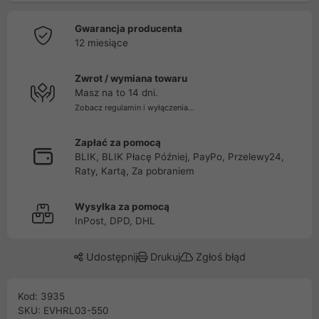
Gwarancja producenta
12 miesiące
Zwrot / wymiana towaru
Masz na to 14 dni.
Zobacz regulamin i wyłączenia...
Zapłać za pomocą
BLIK, BLIK Płacę Później, PayPo, Przelewy24,
Raty, Kartą, Za pobraniem
Wysyłka za pomocą
InPost, DPD, DHL
Udostępnij
Drukuj
Zgłoś błąd
Kod: 3935
SKU: EVHRL03-550