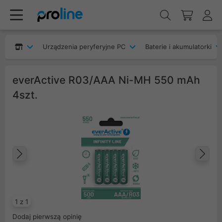
Urządzenia peryferyjne PC
Baterie i akumulatorki
everActive R03/AAA Ni-MH 550 mAh
4szt.
Poprzedni
Na
1 z 1
Dodaj pierwszą opinię