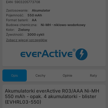
EAN: 5903205773708
Zastosowanie:
Akumulator
Pojemność:
550 mAh
Format baterii:
AA
Budowa chemiczna:
Ni-MH - niklowo-wodorkowy
Kolor:
Zielony
Żywotność:
3000 cykli
Zobacz więcej szczegółów
Opis
Cechy
Opinie
Raty
Akumulatorki everActive R03/AAA Ni-MH
550 mAh - opak. 4 akumulatorki - blister
(EVHRL03-550)