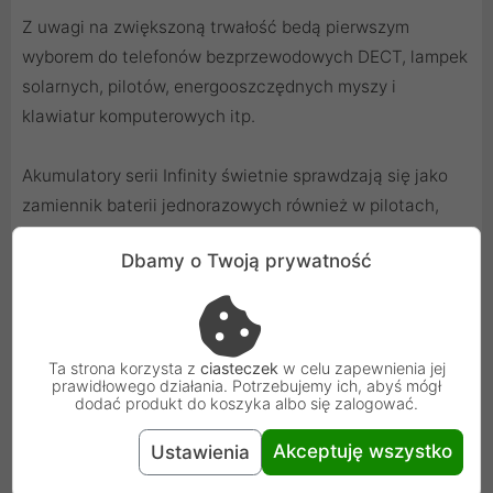
Z uwagi na zwiększoną trwałość bedą pierwszym
wyborem do telefonów bezprzewodowych DECT, lampek
solarnych, pilotów, energooszczędnych myszy i
klawiatur komputerowych itp.
Akumulatory serii Infinity świetnie sprawdzają się jako
zamiennik baterii jednorazowych również w pilotach,
zegarach itp. Akumulatorki w tej technologii co do
Dbamy o Twoją prywatność
zasady nie wylewają, można z nich korzystać ponad 10
lat, a w dodatku ich koszt nie odbiega znacznie od
baterii alkalicznych dostępnych w typowym markecie.
Ta strona korzysta z
ciasteczek
w celu zapewnienia jej
prawidłowego działania. Potrzebujemy ich, abyś mógł
dodać produkt do koszyka albo się zalogować.
Akceptuję wszystko
Ustawienia