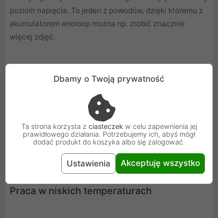
poziom napięcia. To jeden z powodów, dzięki któremu z
akumulatorem eneloop można np. zrobić znacznie
więcej zdjęć.
Dbamy o Twoją prywatność
Ta strona korzysta z
ciasteczek
w celu zapewnienia jej
prawidłowego działania. Potrzebujemy ich, abyś mógł
dodać produkt do koszyka albo się zalogować.
Akceptuję wszystko
Ustawienia
Praca w niskich temperaturach