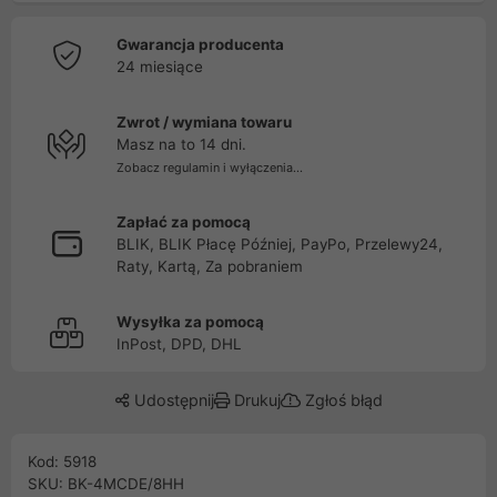
Gwarancja producenta
24 miesiące
Zwrot / wymiana towaru
Masz na to 14 dni.
Zobacz regulamin i wyłączenia...
Zapłać za pomocą
BLIK, BLIK Płacę Później, PayPo, Przelewy24,
Raty, Kartą, Za pobraniem
Wysyłka za pomocą
InPost, DPD, DHL
Udostępnij
Drukuj
Zgłoś błąd
Kod: 5918
SKU: BK-4MCDE/8HH