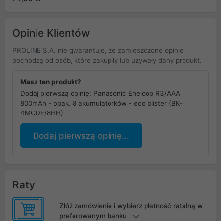
4HCDE/4CP+CASE)
Opinie Klientów
PROLINE S.A. nie gwarantuje, że zamieszczone opinie
pochodzą od osób, które zakupiły lub używały dany produkt.
Masz ten produkt?
Dodaj pierwszą opinię: Panasonic Eneloop R3/AAA
800mAh - opak. 8 akumulatorków - eco blister (BK-
4MCDE/8HH)
Dodaj pierwszą opinię...
Raty
Złóż zamówienie i wybierz płatność ratalną w
preferowanym banku