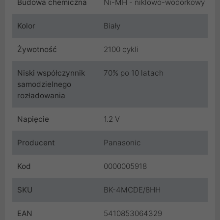
Budowa chemiczna
Ni-MH - niklowo-wodorkowy
Kolor
Biały
Żywotność
2100 cykli
Niski współczynnik
70% po 10 latach
samodzielnego
rozładowania
Napięcie
1.2 V
Producent
Panasonic
Kod
0000005918
SKU
BK-4MCDE/8HH
EAN
5410853064329