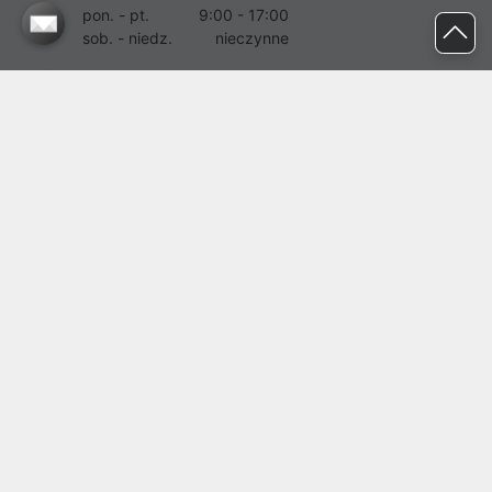
pon. - pt.
9:00 - 17:00
sob. - niedz.
nieczynne
pomoc@proline.pl
Dołącz do nas
Zgłoś błąd na stronie
Proline SA z siedzibą w Mirkowie (55-095), przy ul. Brzozowej 5,
wpisana do rejestru przedsiębiorców Krajowego Rejestru Sądowego
przez Sąd Rejonowy dla Wrocławia-Fabrycznej we Wrocławiu, VI
Wydział Gospodarczy Krajowego Rejestru Sądowego pod nr KRS:
0000282071, NIP: 8951898022, REGON: 020482041, BDO:
000437899. Kapitał zakładowy Spółki wynosi 500000,00 zł i został
on opłacony w całości.
© proline 1996 - 2026. Wszelkie prawa zastrzeżone.