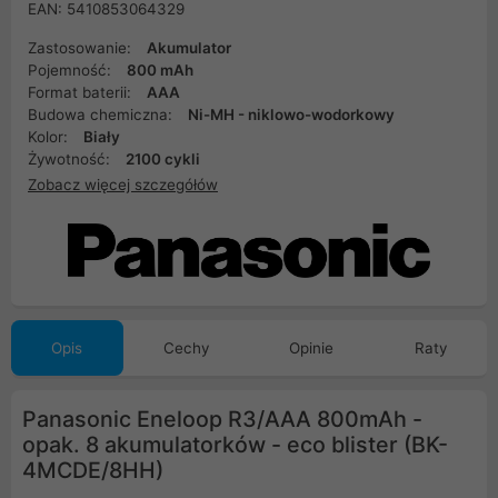
EAN: 5410853064329
Zastosowanie:
Akumulator
Pojemność:
800 mAh
Format baterii:
AAA
Budowa chemiczna:
Ni-MH - niklowo-wodorkowy
Kolor:
Biały
Żywotność:
2100 cykli
Zobacz więcej szczegółów
Opis
Cechy
Opinie
Raty
Panasonic Eneloop R3/AAA 800mAh -
opak. 8 akumulatorków - eco blister (BK-
4MCDE/8HH)