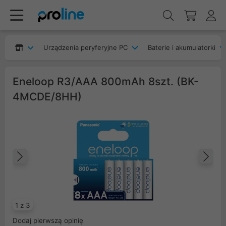
Urządzenia peryferyjne PC
Baterie i akumulatorki
Eneloop R3/AAA 800mAh 8szt. (BK-
4MCDE/8HH)
Poprzedni
Na
1 z 3
Dodaj pierwszą opinię