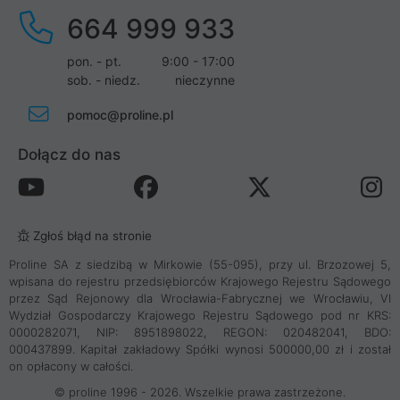
664 999 933
pon. - pt.
9:00 - 17:00
sob. - niedz.
nieczynne
pomoc@proline.pl
Dołącz do nas
Zgłoś błąd na stronie
Proline SA z siedzibą w Mirkowie (55-095), przy ul. Brzozowej 5,
wpisana do rejestru przedsiębiorców Krajowego Rejestru Sądowego
przez Sąd Rejonowy dla Wrocławia-Fabrycznej we Wrocławiu, VI
Wydział Gospodarczy Krajowego Rejestru Sądowego pod nr KRS:
0000282071, NIP: 8951898022, REGON: 020482041, BDO:
000437899. Kapitał zakładowy Spółki wynosi 500000,00 zł i został
on opłacony w całości.
© proline 1996 - 2026. Wszelkie prawa zastrzeżone.