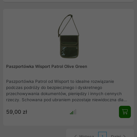
Paszportówka Wisport Patrol Olive Green
Paszportówka Patrol od Wisport to idealne rozwiązanie
podczas podróży do bezpiecznego i dyskretnego
przechowywania dokumentów, pieniędzy i innych cennych
rzeczy. Schowana pod ubraniem pozostaje niewidoczna dla
osób postronnych i co więcej nie jest możliwe wyrwanie jej z
59,00 zł
ręki tak, jak w przypadku torebki.
Wstecz
1
Dalej