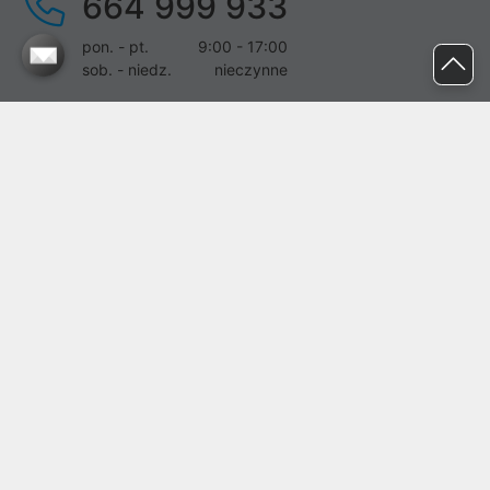
664 999 933
pon. - pt.
9:00 - 17:00
sob. - niedz.
nieczynne
pomoc@proline.pl
Dołącz do nas
Zgłoś błąd na stronie
Proline SA z siedzibą w Mirkowie (55-095), przy ul. Brzozowej 5,
wpisana do rejestru przedsiębiorców Krajowego Rejestru Sądowego
przez Sąd Rejonowy dla Wrocławia-Fabrycznej we Wrocławiu, VI
Wydział Gospodarczy Krajowego Rejestru Sądowego pod nr KRS:
0000282071, NIP: 8951898022, REGON: 020482041, BDO:
000437899. Kapitał zakładowy Spółki wynosi 500000,00 zł i został
on opłacony w całości.
© proline 1996 - 2026. Wszelkie prawa zastrzeżone.