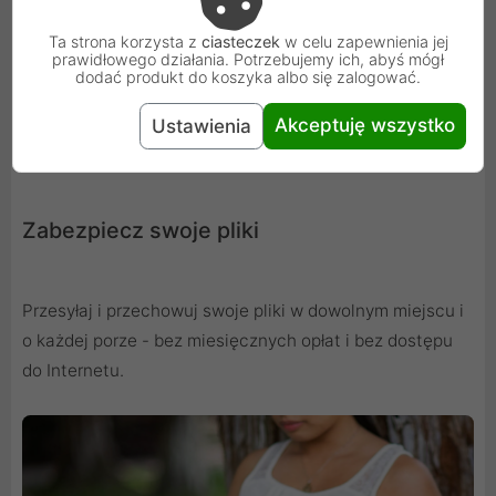
Ta strona korzysta z
ciasteczek
w celu zapewnienia jej
prawidłowego działania. Potrzebujemy ich, abyś mógł
dodać produkt do koszyka albo się zalogować.
Akceptuję wszystko
Ustawienia
Zabezpiecz swoje pliki
Przesyłaj i przechowuj swoje pliki w dowolnym miejscu i
o każdej porze - bez miesięcznych opłat i bez dostępu
do Internetu.