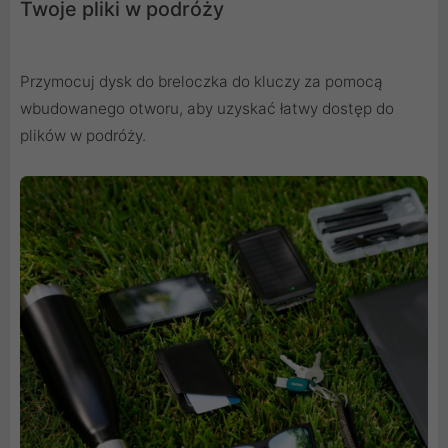
Twoje pliki w podróży
Przymocuj dysk do breloczka do kluczy za pomocą
wbudowanego otworu, aby uzyskać łatwy dostęp do
plików w podróży.