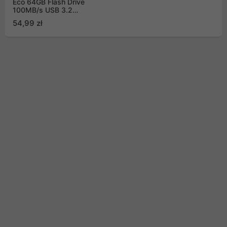
Eco 64GB Flash Drive
100MB/s USB 3.2
(SDCZ96-064G-G46)
54,99 zł