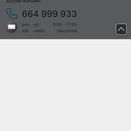
Szybki kontakt
664 999 933
pon. - pt.
9:00 - 17:00
sob. - niedz.
nieczynne
pomoc@proline.pl
Dołącz do nas
Zgłoś błąd na stronie
Proline SA z siedzibą w Mirkowie (55-095), przy ul. Brzozowej 5,
wpisana do rejestru przedsiębiorców Krajowego Rejestru Sądowego
przez Sąd Rejonowy dla Wrocławia-Fabrycznej we Wrocławiu, VI
Wydział Gospodarczy Krajowego Rejestru Sądowego pod nr KRS:
0000282071, NIP: 8951898022, REGON: 020482041, BDO:
000437899. Kapitał zakładowy Spółki wynosi 500000,00 zł i został
on opłacony w całości.