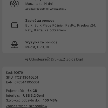
Masz na to 14 dni.
Zobacz regulamin i wyłączenia...
Zapłać za pomocą
BLIK, BLIK Płacę Później, PayPo, Przelewy24,
Raty, Kartą, Za pobraniem
Wysyłka za pomocą
InPost, DPD, DHL
Udostępnij
Drukuj
Zgłoś błąd
Kod: 10679
SKU: TC211364GL01
EAN: 0765441055001
Pojemność:
64 GB
Interfejs:
USB 3.2 Gen1
Szybkość odczytu do:
100 MB/s
Zobacz więcej szczegółów