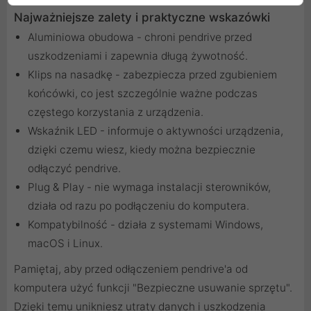
Najważniejsze zalety i praktyczne wskazówki
Aluminiowa obudowa - chroni pendrive przed
uszkodzeniami i zapewnia długą żywotność.
Klips na nasadkę - zabezpiecza przed zgubieniem
końcówki, co jest szczególnie ważne podczas
częstego korzystania z urządzenia.
Wskaźnik LED - informuje o aktywności urządzenia,
dzięki czemu wiesz, kiedy można bezpiecznie
odłączyć pendrive.
Plug & Play - nie wymaga instalacji sterowników,
działa od razu po podłączeniu do komputera.
Kompatybilność - działa z systemami Windows,
macOS i Linux.
Pamiętaj, aby przed odłączeniem pendrive'a od
komputera użyć funkcji "Bezpieczne usuwanie sprzętu".
Dzięki temu unikniesz utraty danych i uszkodzenia