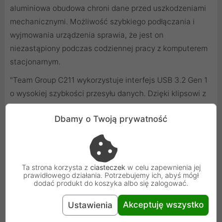
aluminiowa obudowa chroni dane przed uszkodzeniami
mechanicznymi. Możliwość szybkiego podłączania i
wyjmowania urządzenia sprawia, że jest on
niezastąpiony podczas codziennej pracy z komputerem
stacjonarnym.
"Team Group C211 wykorzystuje interfejs USB 3.2 Gen 1
o wysokiej szybkości przesyłu danych. Dzięki klipsowi z
tyłu nie musisz już martwić się o zgubienie nasadki.
Dbamy o Twoją prywatność
Elegancki kolor i trwała metalowa obudowa nadają mu
wyjątkowego charakteru."
Ta strona korzysta z
ciasteczek
w celu zapewnienia jej
prawidłowego działania. Potrzebujemy ich, abyś mógł
dodać produkt do koszyka albo się zalogować.
Akceptuję wszystko
Ustawienia