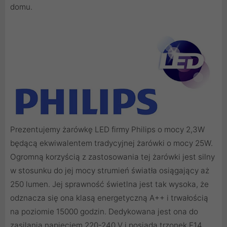
domu.
Prezentujemy żarówkę LED firmy Philips o mocy 2,3W
będącą ekwiwalentem tradycyjnej żarówki o mocy 25W.
Ogromną korzyścią z zastosowania tej żarówki jest silny
w stosunku do jej mocy strumień światła osiągający aż
250 lumen. Jej sprawność świetlna jest tak wysoka, że
odznacza się ona klasą energetyczną A++ i trwałością
na poziomie 15000 godzin. Dedykowana jest ona do
zasilania napięciem 220-240 V i posiada trzonek E14,