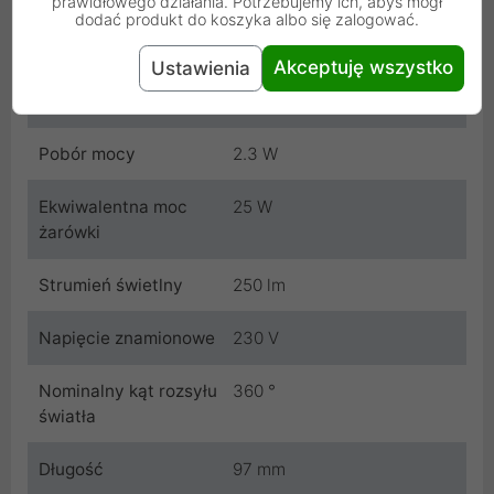
prawidłowego działania. Potrzebujemy ich, abyś mógł
dodać produkt do koszyka albo się zalogować.
Temperatura barwowa
2700 K
Akceptuję wszystko
Ustawienia
Ściemnianie
Nie
Pobór mocy
2.3 W
Ekwiwalentna moc
25 W
żarówki
Strumień świetlny
250 lm
Napięcie znamionowe
230 V
Nominalny kąt rozsyłu
360 °
światła
Długość
97 mm