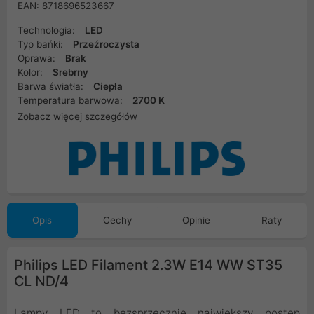
EAN: 8718696523667
Technologia:
LED
Typ bańki:
Przeźroczysta
Oprawa:
Brak
Kolor:
Srebrny
Barwa światła:
Ciepła
Temperatura barwowa:
2700 K
Zobacz więcej szczegółów
Opis
Cechy
Opinie
Raty
Philips LED Filament 2.3W E14 WW ST35
CL ND/4
Lampy LED to bezsprzecznie największy postęp