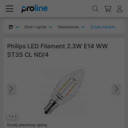
Dom i ogród
Oświetlenie
Źródła światła
Philips LED Filament 2.3W E14 WW
ST35 CL ND/4
Poprzedni
Na
1 z 2
Dodaj pierwszą opinię