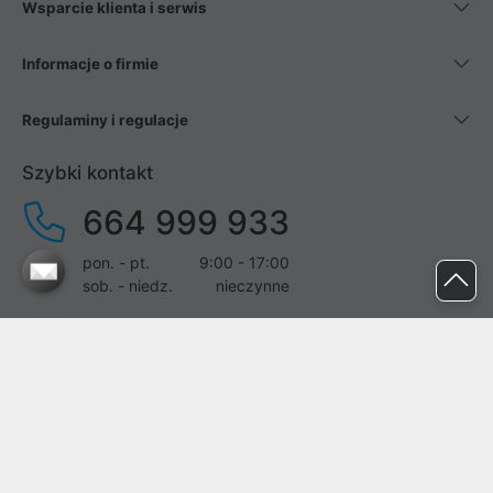
Wsparcie klienta i serwis
Informacje o firmie
Regulaminy i regulacje
Szybki kontakt
664 999 933
pon. - pt.
9:00 - 17:00
sob. - niedz.
nieczynne
pomoc@proline.pl
Dołącz do nas
Zgłoś błąd na stronie