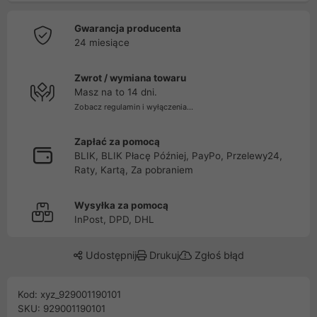
Gwarancja producenta
24 miesiące
Zwrot / wymiana towaru
Masz na to 14 dni.
Zobacz regulamin i wyłączenia...
Zapłać za pomocą
BLIK, BLIK Płacę Później, PayPo, Przelewy24,
Raty, Kartą, Za pobraniem
Wysyłka za pomocą
InPost, DPD, DHL
Udostępnij
Drukuj
Zgłoś błąd
Kod: xyz_929001190101
SKU: 929001190101