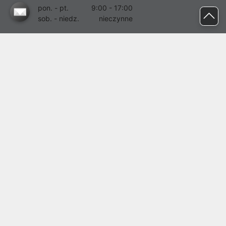
pon. - pt.
9:00 - 17:00
sob. - niedz.
nieczynne
pomoc@proline.pl
Dołącz do nas
Zgłoś błąd na stronie
Proline SA z siedzibą w Mirkowie (55-095), przy ul. Brzozowej 5,
wpisana do rejestru przedsiębiorców Krajowego Rejestru Sądowego
przez Sąd Rejonowy dla Wrocławia-Fabrycznej we Wrocławiu, VI
Wydział Gospodarczy Krajowego Rejestru Sądowego pod nr KRS:
0000282071, NIP: 8951898022, REGON: 020482041, BDO:
000437899. Kapitał zakładowy Spółki wynosi 500000,00 zł i został
on opłacony w całości.
© proline 1996 - 2026. Wszelkie prawa zastrzeżone.