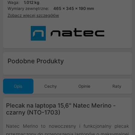
Waga:
1.012 kg
Wymiary zewnętrzne:
465 x 345 x 190 mm
Zobacz więcej szczegółów
Podobne Produkty
Opis
Cechy
Opinie
Raty
Plecak na laptopa 15,6" Natec Merino -
czarny (NTO-1703)
Natec Merino to nowoczesny i funkcjonalny plecak
przeznaczony do przenoszenia laptopów o maksymalnej