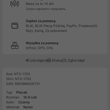
Masz na to 14 dni.
Zobacz regulamin i wyłączenia...
Zapłać za pomocą
BLIK, BLIK Płacę Później, PayPo, Przelewy24,
Raty, Kartą, Za pobraniem
Wysyłka za pomocą
InPost, DPD, DHL
Udostępnij
Drukuj
Zgłoś błąd
Kod: NTO-1703
SKU: NTO-1703
EAN: 5901969426731
Typ:
Plecak
Rozmiar:
15.6 cali
Kolor:
Czarny
Materiał:
Nylon