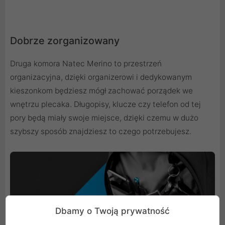
Dobrze zorganizowany
Druga komora Natec Merino to przestrzeń
organizacyjna, dzięki organizerowi i dedykowanym
kieszonkom będziesz mógł zachować porządek we
wnętrzu plecaka. Długopisy, klucze czy telefon od tej
pory będą miały swoje miejsce, dzięki czemu w dużo
szybszy sposób znajdziesz to czego potrzebujesz.
Dbamy o Twoją prywatność