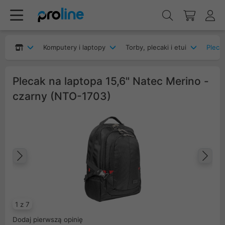
Komputery i laptopy
Torby, plecaki i etui
Pleca
Plecak na laptopa 15,6" Natec Merino -
czarny (NTO-1703)
Poprzedni
Na
1 z 7
Dodaj pierwszą opinię