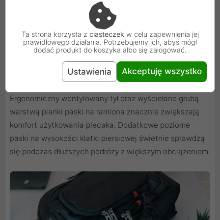
Ta strona korzysta z
ciasteczek
w celu zapewnienia jej
prawidłowego działania. Potrzebujemy ich, abyś mógł
dodać produkt do koszyka albo się zalogować.
Akceptuję wszystko
Ustawienia
Wygodny
Ergonomiczny wentylowany tył oraz wyściełane grubą
warstwą pianki paski na ramiona znacznie zwiększają
komfort użytkowania plecaka. Dodatkowe poziome
paski na wysokości klatki piersiowej świetnie sprawdzą
się podczas dłuższych podróży z większym obciążeniem.