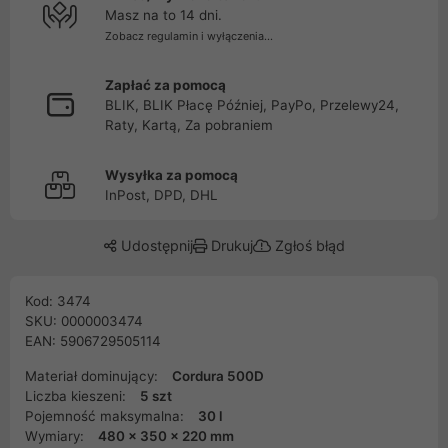
Masz na to 14 dni.
Zobacz regulamin i wyłączenia...
Zapłać za pomocą
BLIK, BLIK Płacę Później, PayPo, Przelewy24,
Raty, Kartą, Za pobraniem
Wysyłka za pomocą
InPost, DPD, DHL
Udostępnij
Drukuj
Zgłoś błąd
Kod: 3474
SKU: 0000003474
EAN: 5906729505114
Materiał dominujący:
Cordura 500D
Liczba kieszeni:
5 szt
Pojemność maksymalna:
30 l
Wymiary:
480 x 350 x 220 mm