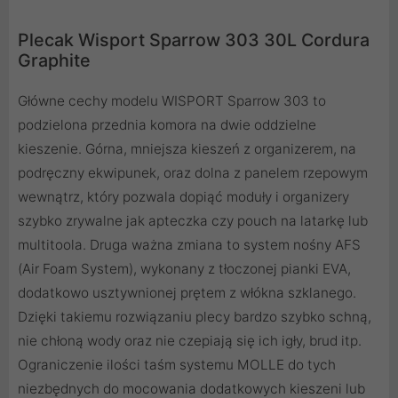
Plecak Wisport Sparrow 303 30L Cordura
Graphite
Główne cechy modelu WISPORT Sparrow 303 to
podzielona przednia komora na dwie oddzielne
kieszenie. Górna, mniejsza kieszeń z organizerem, na
podręczny ekwipunek, oraz dolna z panelem rzepowym
wewnątrz, który pozwala dopiąć moduły i organizery
szybko zrywalne jak apteczka czy pouch na latarkę lub
multitoola. Druga ważna zmiana to system nośny AFS
(Air Foam System), wykonany z tłoczonej pianki EVA,
dodatkowo usztywnionej prętem z włókna szklanego.
Dzięki takiemu rozwiązaniu plecy bardzo szybko schną,
nie chłoną wody oraz nie czepiają się ich igły, brud itp.
Ograniczenie ilości taśm systemu MOLLE do tych
niezbędnych do mocowania dodatkowych kieszeni lub