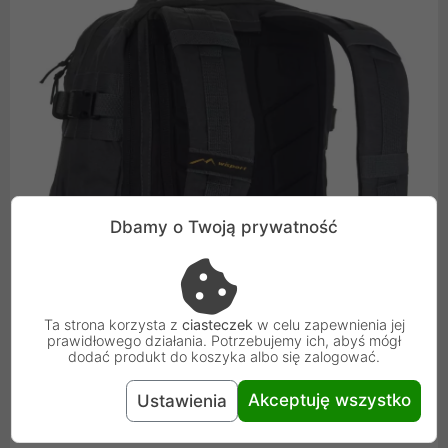
Dbamy o Twoją prywatność
Ta strona korzysta z
ciasteczek
w celu zapewnienia jej
prawidłowego działania. Potrzebujemy ich, abyś mógł
dodać produkt do koszyka albo się zalogować.
Akceptuję wszystko
Ustawienia