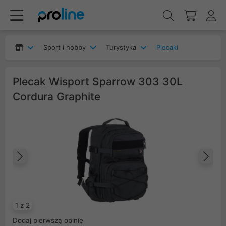
Sport i hobby
Turystyka
Plecaki
Plecak Wisport Sparrow 303 30L
Cordura Graphite
Poprzedni
Na
1 z 2
Dodaj pierwszą opinię