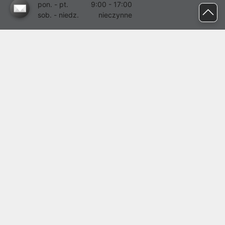
pon. - pt.
9:00 - 17:00
sob. - niedz.
nieczynne
pomoc@proline.pl
Dołącz do nas
Zgłoś błąd na stronie
Proline SA z siedzibą w Mirkowie (55-095), przy ul. Brzozowej 5,
wpisana do rejestru przedsiębiorców Krajowego Rejestru Sądowego
przez Sąd Rejonowy dla Wrocławia-Fabrycznej we Wrocławiu, VI
Wydział Gospodarczy Krajowego Rejestru Sądowego pod nr KRS:
0000282071, NIP: 8951898022, REGON: 020482041, BDO:
000437899. Kapitał zakładowy Spółki wynosi 500000,00 zł i został
on opłacony w całości.
© proline 1996 - 2026. Wszelkie prawa zastrzeżone.