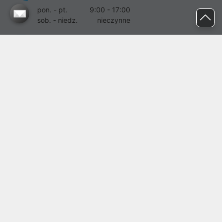
pon. - pt.
9:00 - 17:00
sob. - niedz.
nieczynne
pomoc@proline.pl
Dołącz do nas
Zgłoś błąd na stronie
Proline SA z siedzibą w Mirkowie (55-095), przy ul. Brzozowej 5,
wpisana do rejestru przedsiębiorców Krajowego Rejestru Sądowego
przez Sąd Rejonowy dla Wrocławia-Fabrycznej we Wrocławiu, VI
Wydział Gospodarczy Krajowego Rejestru Sądowego pod nr KRS:
0000282071, NIP: 8951898022, REGON: 020482041, BDO:
000437899. Kapitał zakładowy Spółki wynosi 500000,00 zł i został
on opłacony w całości.
© proline 1996 - 2026. Wszelkie prawa zastrzeżone.