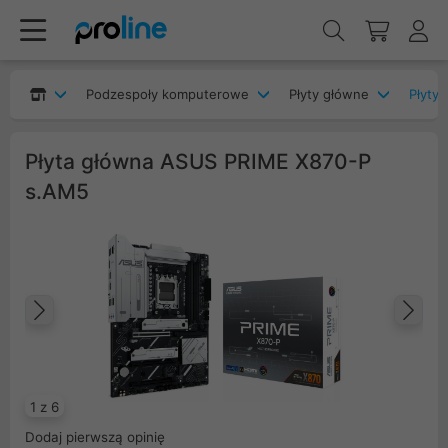
Podzespoły komputerowe
Płyty główne
Płyty
Płyta główna ASUS PRIME X870-P
s.AM5
Poprzedni
Na
1 z 6
Dodaj pierwszą opinię