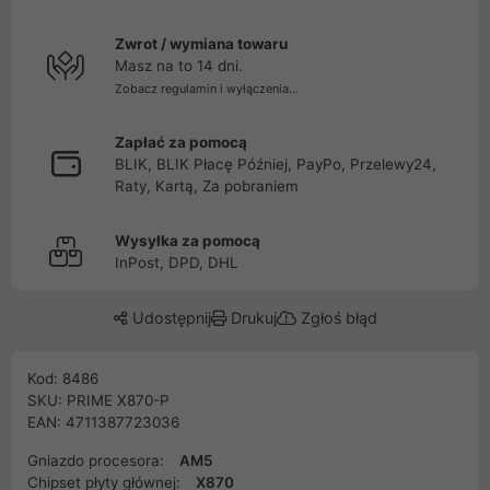
Zwrot / wymiana towaru
Masz na to 14 dni.
Zobacz regulamin i wyłączenia...
Zapłać za pomocą
BLIK, BLIK Płacę Później, PayPo, Przelewy24,
Raty, Kartą, Za pobraniem
Wysyłka za pomocą
InPost, DPD, DHL
Udostępnij
Drukuj
Zgłoś błąd
Kod: 8486
SKU: PRIME X870-P
EAN: 4711387723036
Gniazdo procesora:
AM5
Chipset płyty głównej:
X870