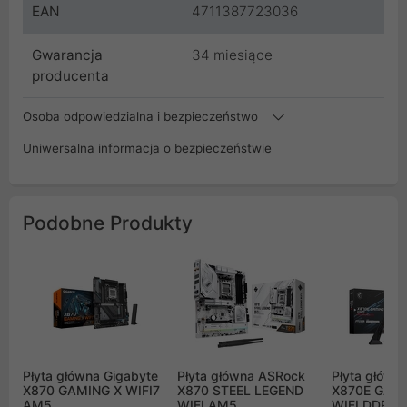
EAN
4711387723036
Gwarancja
34 miesiące
producenta
Osoba odpowiedzialna i bezpieczeństwo
Uniwersalna informacja o bezpieczeństwie
Podobne Produkty
Płyta główna Gigabyte
Płyta główna ASRock
Płyta główn
X870 GAMING X WIFI7
X870 STEEL LEGEND
X870E GAM
AM5
WIFI AM5
WIFI DDR5