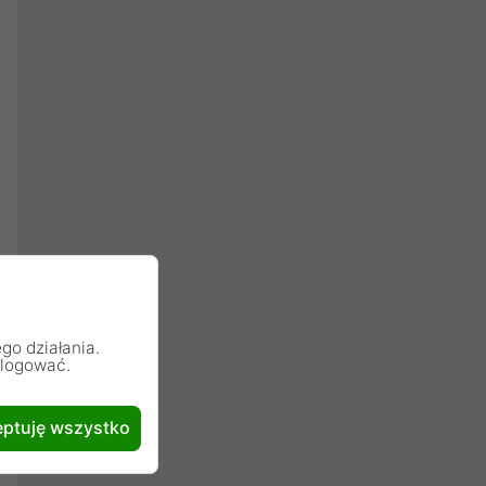
go działania.
alogować.
ptuję wszystko