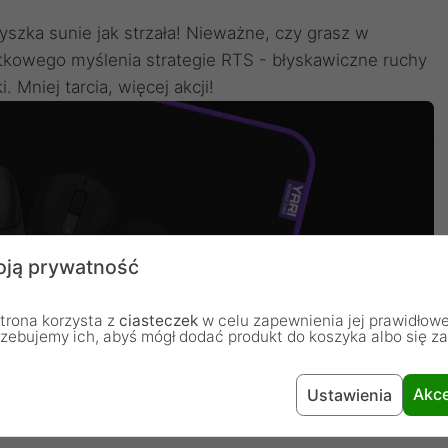
myszka sunie jak strzała! Nieważne, czy grasz w
kowego myślenia strategie RTS - błyskawiczne ruchy
 Mniej tarcia, więcej akcji!
ją prywatność
trona korzysta z
ciasteczek
w celu zapewnienia jej prawidłowe
rzebujemy ich, abyś mógł dodać produkt do koszyka albo się z
Akce
Ustawienia