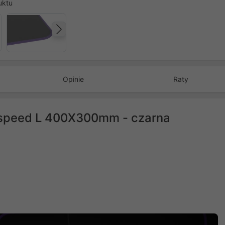
uktu
Następny
Opinie
Raty
 speed L 400X300mm - czarna