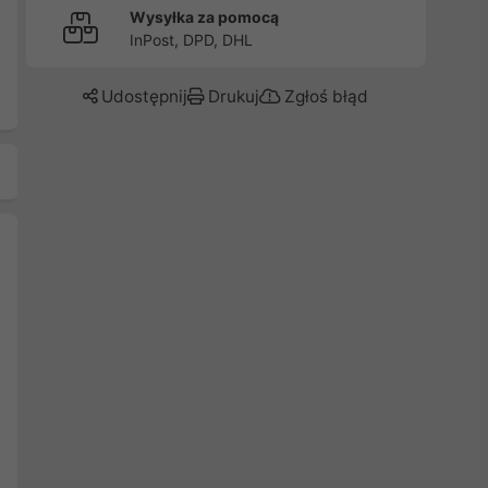
Wysyłka za pomocą
InPost, DPD, DHL
Udostępnij
Drukuj
Zgłoś błąd