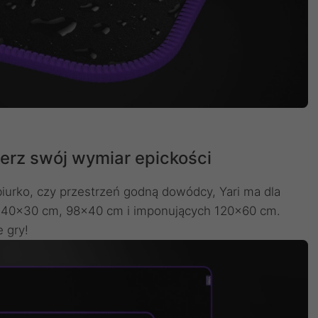
rz swój wymiar epickości
iurko, czy przestrzeń godną dowódcy, Yari ma dla
d 40×30 cm, 98×40 cm i imponujących 120×60 cm.
 gry!