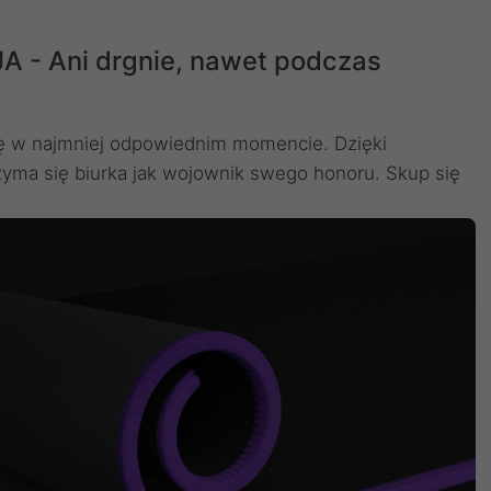
- Ani drgnie, nawet podczas
ię w najmniej odpowiednim momencie. Dzięki
zyma się biurka jak wojownik swego honoru. Skup się