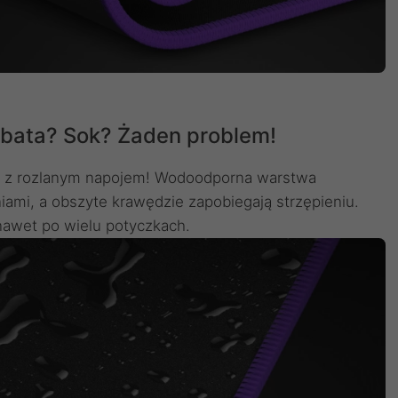
ata? Sok? Żaden problem!
ych z rozlanym napojem! Wodoodporna warstwa
iami, a obszyte krawędzie zapobiegają strzępieniu.
nawet po wielu potyczkach.