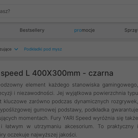
Bestsellery
pro
mocje
Sprzę
zujące
Podkładki pod mysz
I speed L 400X300mm - czarna
eodzowny element każdego stanowiska gamingowego
ecyzji i niezawodności. Jej wyjątkowa powierzchnia typ
st kluczowe zarówno podczas dynamicznych rozgrywek
antypoślizgowej gumowej podstawy, podkładka gwarantuj
nujących momentach. Fury YARI Speed wyróżnia się takż
i łatwym w utrzymaniu akcesorium. To praktyczny 
ry oczekuje najwyższej jakości.