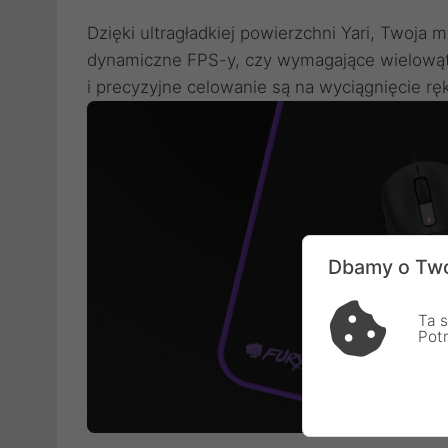
Dzięki ultragładkiej powierzchni Yari, Twoja 
dynamiczne FPS-y, czy wymagające wielowąt
i precyzyjne celowanie są na wyciągnięcie ręki.
Dbamy o Two
Ta s
Pot