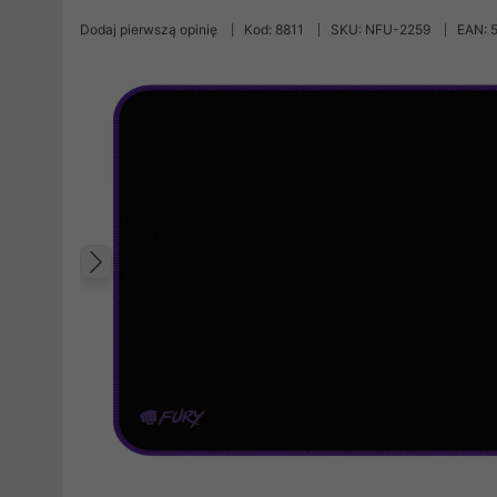
Dodaj pierwszą opinię
Kod: 8811
SKU: NFU-2259
EAN: 
Poprzedni