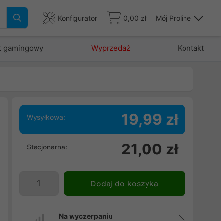
Konfigurator
0,00 zł
Mój Proline
t gamingowy
Wyprzedaż
Kontakt
19,99 zł
Wysyłkowa:
,
21,00 zł
Stacjonarna:
u
,
e
Dodaj do koszyka
e
i
Na wyczerpaniu