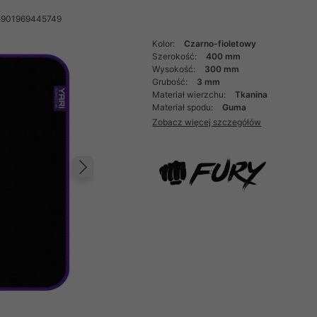
5901969445749
Kolor:
Czarno-fioletowy
Szerokość:
400 mm
Wysokość:
300 mm
Grubość:
3 mm
Materiał wierzchu:
Tkanina
Materiał spodu:
Guma
Zobacz więcej szczegółów
Następny