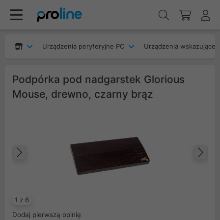
Urządzenia peryferyjne PC
Urządzenia wskazujące
Podpórka pod nadgarstek Glorious
Mouse, drewno, czarny brąz
Poprzedni
Na
1 z 6
Dodaj pierwszą opinię