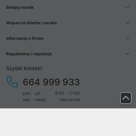
Sklepy marek
Wsparcie klienta i serwis
Informacje o firmie
Regulaminy i regulacje
Szybki kontakt
664 999 933
pon. - pt.
9:00 - 17:00
sob. - niedz.
nieczynne
pomoc@proline.pl
Dołącz do nas