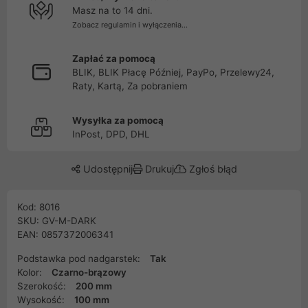
Masz na to 14 dni.
Zobacz regulamin i wyłączenia...
Zapłać za pomocą
BLIK, BLIK Płacę Później, PayPo, Przelewy24,
Raty, Kartą, Za pobraniem
Wysyłka za pomocą
InPost, DPD, DHL
Udostępnij
Drukuj
Zgłoś błąd
Kod: 8016
SKU: GV-M-DARK
EAN: 0857372006341
Podstawka pod nadgarstek:
Tak
Kolor:
Czarno-brązowy
Szerokość:
200 mm
Wysokość:
100 mm