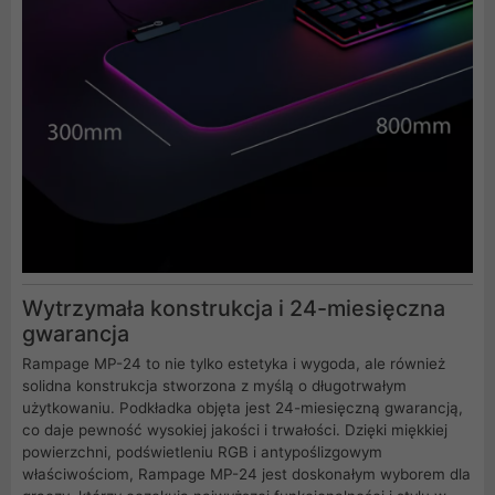
Wytrzymała konstrukcja i 24-miesięczna
gwarancja
Rampage MP-24 to nie tylko estetyka i wygoda, ale również
solidna konstrukcja stworzona z myślą o długotrwałym
użytkowaniu. Podkładka objęta jest 24-miesięczną gwarancją,
co daje pewność wysokiej jakości i trwałości. Dzięki miękkiej
powierzchni, podświetleniu RGB i antypoślizgowym
właściwościom, Rampage MP-24 jest doskonałym wyborem dla