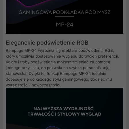
Eleganckie podświetlenie RGB
Rampage MP-24 wyróżnia się efektem podświetlenia RGB,
który umożliwia dostosowanie wyglądu do twoich preferencji.
Kolory i tryby podświetlenia możesz zmieniać za pomocą
jednego przycisku, co pozwala na szybką personalizację
stanowiska. Dzięki tej funkcji Rampage MP-24 idealnie
dopasuje się do każdego stylu gamingowego, dodając mu
wyrazistości i nowoczesności.