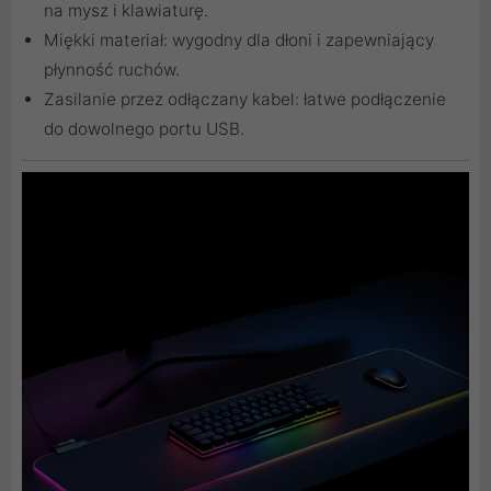
na mysz i klawiaturę.
Miękki materiał: wygodny dla dłoni i zapewniający
płynność ruchów.
Zasilanie przez odłączany kabel: łatwe podłączenie
do dowolnego portu USB.