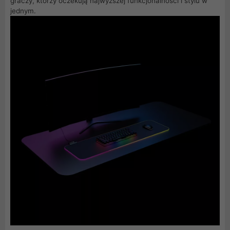
graczy, którzy oczekują najwyższej funkcjonalności i stylu w
jednym.