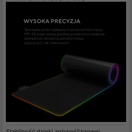
Stabilność dzięki antypoślizgowej