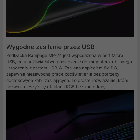
Wygodne zasilanie przez USB
Podkładka Rampage MP-24 jest wyposażona w port Micro
USB, co umożliwia łatwe podłączenie do komputera lub innego
urządzenia z portem USB-A. Zasilana napięciem 5V DC,
zapewnia niezawodną pracę podświetlenia bez potrzeby
dodatkowych kabli zasilających. To proste rozwiązanie, które
pozwala cieszyć się efektami RGB bez komplikacji.