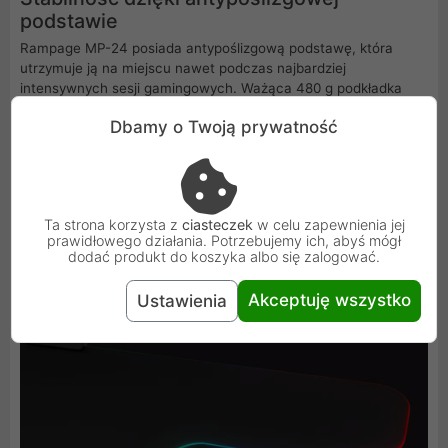
podstawie
Rampage MP-24 posiada antypoślizgową podstawę, która
utrzymuje ją na miejscu nawet podczas najbardziej
intensywnych sesji gamingowych. Ważąca 480 g podkładka
jest solidna i stabilna, zapewniając ci pełną kontrolę nad
Dbamy o Twoją prywatność
każdym ruchem. Możesz więc skupić się na grze bez obaw, że
podkładka przesunie się w najmniej odpowiednim momencie.
Ta strona korzysta z
ciasteczek
w celu zapewnienia jej
prawidłowego działania. Potrzebujemy ich, abyś mógł
dodać produkt do koszyka albo się zalogować.
Akceptuję wszystko
Ustawienia