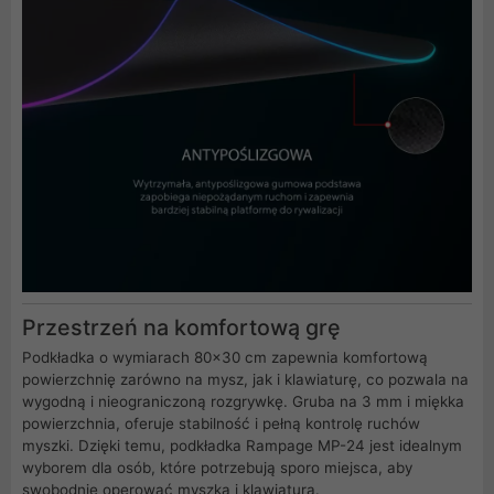
Przestrzeń na komfortową grę
Podkładka o wymiarach 80x30 cm zapewnia komfortową
powierzchnię zarówno na mysz, jak i klawiaturę, co pozwala na
wygodną i nieograniczoną rozgrywkę. Gruba na 3 mm i miękka
powierzchnia, oferuje stabilność i pełną kontrolę ruchów
myszki. Dzięki temu, podkładka Rampage MP-24 jest idealnym
wyborem dla osób, które potrzebują sporo miejsca, aby
swobodnie operować myszką i klawiaturą.