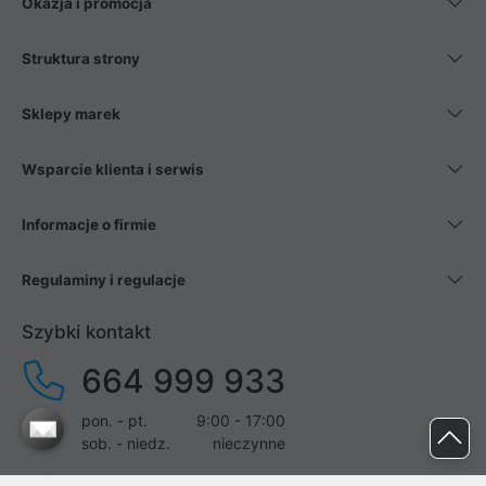
Okazja i promocja
Struktura strony
Sklepy marek
Wsparcie klienta i serwis
Informacje o firmie
Regulaminy i regulacje
Szybki kontakt
664 999 933
pon. - pt.
9:00 - 17:00
sob. - niedz.
nieczynne
pomoc@proline.pl