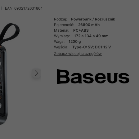
EAN: 6932172631864
Rodzaj:
Powerbank / Rozrusznik
Pojemność:
26800 mAh
Materiał:
PC+ABS
Wymiary:
172 x 134 x 49 mm
Waga:
1200 g
Wejścia:
Type-C: 5V; DC1:12 V
Zobacz więcej szczegółów
Następny