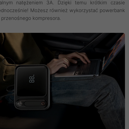
alnym natężeniem 3A. Dzięki temu krótkim czasie
jednocześnie! Możesz również wykorzystać powerbank
y przenośnego kompresora.