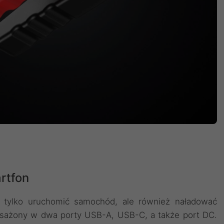
rtfon
 tylko uruchomić samochód, ale również naładować
osażony w dwa porty USB-A, USB-C, a także port DC.