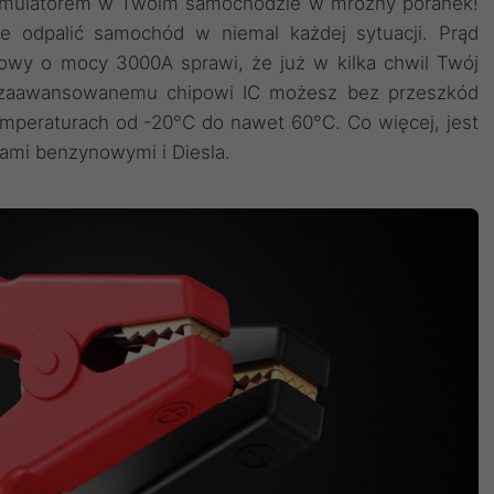
umulatorem w Twoim samochodzie w mroźny poranek!
ie odpalić samochód w niemal każdej sytuacji. Prąd
owy o mocy 3000A sprawi, że już w kilka chwil Twój
 zaawansowanemu chipowi IC możesz bez przeszkód
mperaturach od -20°C do nawet 60°C. Co więcej, jest
kami benzynowymi i Diesla.