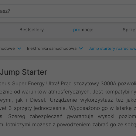
Bestsellery
pro
mocje
Sprzę
chodowe
Elektronika samochodowa
Jump startery rozrucho
 Jump Starter
aseus Super Energy Ultra! Prąd szczytowy 3000A pozwol
ależnie od warunków atmosferycznych. Jest kompatybiln
ymi, jak i Diesel. Urządzenie wykorzystasz też jak
et 3 sprzęty jednocześnie. Wyposażono go w latarkę 
as. Szereg zabezpieczeń gwarantuje wysoki pozio
mi lotniczymi możesz z powodzeniem zabrać go ze sob