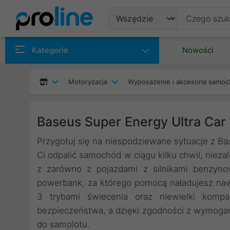
Produkty
Kategorie
Nowości
Producenci
Motoryzacja
Wyposażenie i akcesoria samo
Kategorie
Baseus Super Energy Ultra Car
Przygotuj się na niespodziewane sytuacje z B
Ci odpalić samochód w ciągu kilku chwil, niez
z zarówno z pojazdami z silnikami benzynow
powerbank, za którego pomocą naładujesz naw
3 trybami świecenia oraz niewielki komp
bezpieczeństwa, a dzięki zgodności z wymoga
do samolotu.