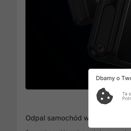
Dbamy o Two
Ta s
Pot
Odpal samochód w mgnieniu o