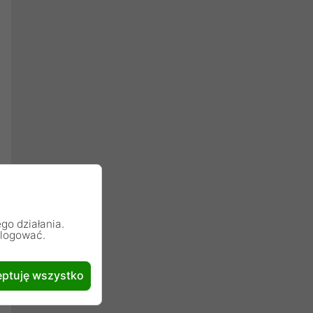
go działania.
alogować.
ptuję wszystko