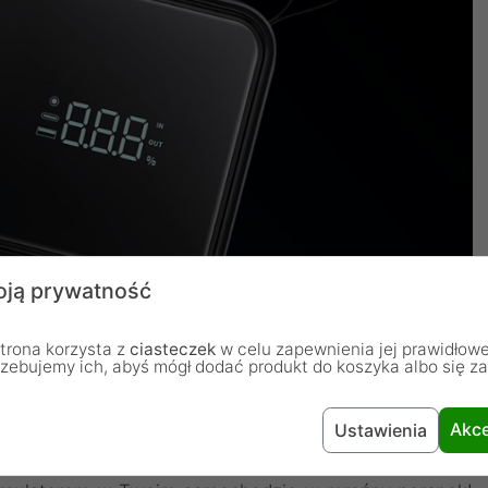
ją prywatność
trona korzysta z
ciasteczek
w celu zapewnienia jej prawidłowe
rzebujemy ich, abyś mógł dodać produkt do koszyka albo się z
Akce
Ustawienia
ka