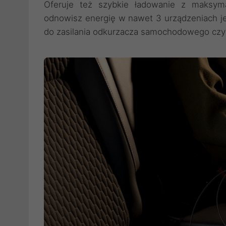
Oferuje też szybkie ładowanie z maksym
odnowisz energię w nawet 3 urządzeniach 
do zasilania odkurzacza samochodowego cz