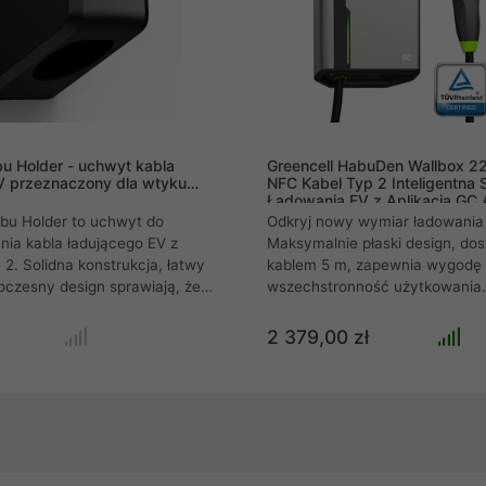
które podnosi standardy w
omobilności i za
bu Holder - uchwyt kabla
Greencell HabuDen Wallbox 
V przeznaczony dla wtyku
NFC Kabel Typ 2 Inteligentna 
Ładowania EV z Aplikacją GC
Bluetooth WiFi
bu Holder to uchwyt do
Odkryj nowy wymiar ładowania
ia kabla ładującego EV z
Maksymalnie płaski design, dos
2. Solidna konstrukcja, łatwy
kablem 5 m, zapewnia wygodę 
czesny design sprawiają, że
wszechstronność użytkowania.
dzi się w garażu i
Niezawodność zapewniają mate
stacji ładowania. Zapewnia
wysokiej jakości oraz zabezpiec
2 379,00 zł
 przed uszkodzeniami i
IK10. Kontroluj każdą sesję ład
as codziennego ładowania
aplikacji mobilnej z łącznością 
ektrycznego.
WiFi.