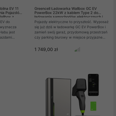
ilna EV 11
Greencell Ładowarka Wallbox GC EV
nia Pojazdów
PowerBox 22kW z kablem Type 2 do
allbox z
ładowania samochodów elektrycznych i
hybryd Plug-In
 EV do
Pojazdy elektryczne to przyszłość. Wyposaż
a wyznacza
się już dziś w ładowarkę GC EV PowerBox i
Habu jest
zamień swój garaż, przydomową przestrzeń
jazdami
czy parking biurowy w miejsce przyjazne
Plug-In w
użytkownikom EV / PHEV. Nowoczesny,
na ładowarka,
szybki system ładowania oraz
1 749,00 zł
 z której
minimalistyczny design - sprawdź co
zyskujesz z ładowarką Green Cell.