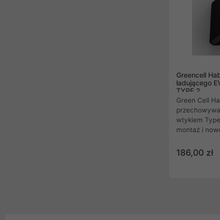
rozwiązanie, 
świecie elektr
Greencell Ha
ładującego E
TYPE 2
Green Cell Ha
przechowywan
wtykiem Type 
montaż i nowo
idealnie spraw
przydomowej 
186,00 zł
ochronę kabla
wygodę podcz
samochodu el