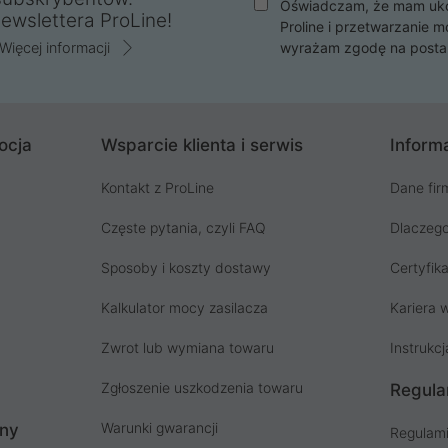
Oświadczam, że mam ukoń
ewslettera ProLine!
Proline i przetwarzanie m
Więcej informacji
wyrażam zgodę na posta
ocja
Wsparcie klienta i serwis
Informa
Kontakt z ProLine
Dane fir
Częste pytania, czyli FAQ
Dlaczego
Sposoby i koszty dostawy
Certyfika
Kalkulator mocy zasilacza
Kariera w
Zwrot lub wymiana towaru
Instrukcj
Zgłoszenie uszkodzenia towaru
Regula
Warunki gwarancji
ony
Regulami