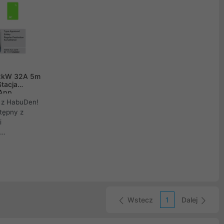
22kW 32A 5m
Stacja
 App
 z HabuDen!
tępny z
i
riały
zenia IP54 i
owania dzięki
Bluetooth i
Wstecz
1
Dalej