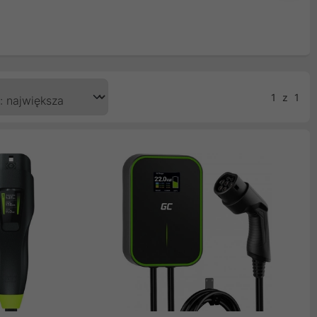
1
z
1