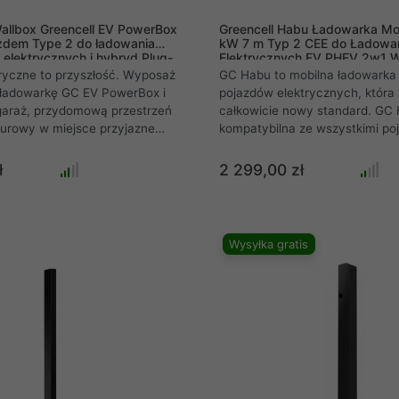
llbox Greencell EV PowerBox
Greencell Habu Ładowarka Mob
zdem Type 2 do ładowania
kW 7 m Typ 2 CEE do Ładowa
lektrycznych i hybryd Plug-
Elektrycznych EV PHEV 2w1 W
Aplikacją GC
ryczne to przyszłość. Wyposaż
GC Habu to mobilna ładowarka
w ładowarkę GC EV PowerBox i
pojazdów elektrycznych, któr
garaż, przydomową przestrzeń
całkowicie nowy standard. GC 
iurowy w miejsce przyjazne
kompatybilna ze wszystkimi po
 EV / PHEV. Nowoczesny,
elektrycznymi oraz hybrydami 
 ładowania oraz
Europie. To zdecydowanie jedy
ł
2 299,00 zł
ny design - zobacz co
której potrzebujesz oraz jedyna,
adowarką Green Cell Wallbox
będziesz chciał korzystać.
erBox RFID
Wysyłka gratis