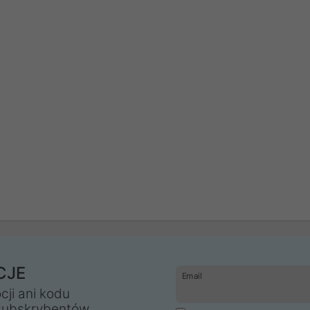
CJE
Email
cji ani kodu
subskrybentów.