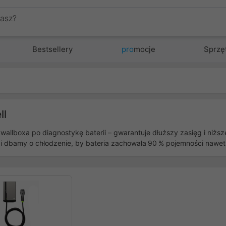
Bestsellery
pro
mocje
Sprzę
ll
boxa po diagnostykę baterii – gwarantuje dłuższy zasięg i niższe
dbamy o chłodzenie, by bateria zachowała 90 % pojemności nawet po
zedni