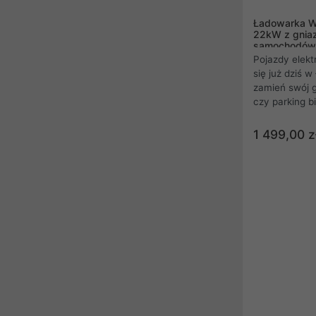
Ładowarka Wa
22kW z gnia
samochodów e
In
Pojazdy elekt
się już dziś 
zamień swój 
czy parking b
użytkownikom
szybki system
1 499,00 z
minimalistycz
zyskujesz z ł
22kW GC Pow