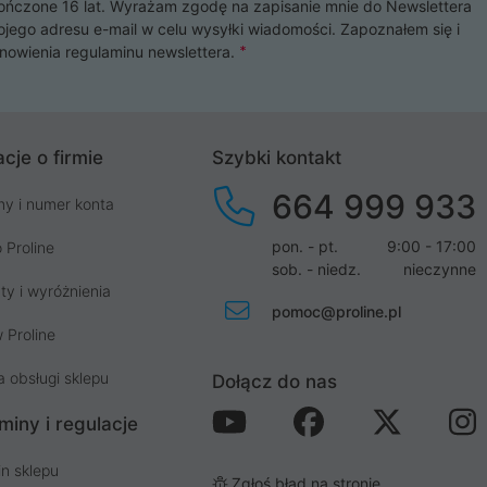
czone 16 lat. Wyrażam zgodę na zapisanie mnie do Newslettera
ojego adresu e-mail w celu wysyłki wiadomości. Zapoznałem się i
nowienia
regulaminu newslettera
.
cje o firmie
Szybki kontakt
664 999 933
my i numer konta
pon. - pt.
9:00 - 17:00
 Proline
sob. - niedz.
nieczynne
ty i wyróżnienia
pomoc@proline.pl
 Proline
a obsługi sklepu
Dołącz do nas
miny i regulacje
n sklepu
Zgłoś błąd na stronie