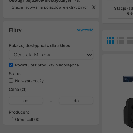
Obsługa pojazdów elektrycznych
(8)
Stacje ładowania pojazdów elektrycznych
(8)
Stacje ł
el
Filtry
Wyczyść
Pokazuj dostępność dla sklepu
Pokazuj też produkty niedostępne
Status
Na wyprzedaży
Cena (zł)
-
Producent
Greencell
(8)