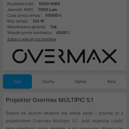
Rozdzielczość:
1920x1080
Jasność ANSI:
7000 Lum
Czas pracy lampy:
50000 h
Moc lampy:
135 W
Wbudowane głośniki:
Tak
Współczynnik kontrastu:
4000:1
Zobacz więcej szczegółów
Opis
Cechy
Opinie
Raty
Projektor Overmax MULTIPIC 5.1
Seans na dużym ekranie ma wiele zalet - poznaj je z
projektorem Overmax Multipic 5.1. Jeśli większą część
dnia spędzasz poza domem, a po powrocie chcesz się