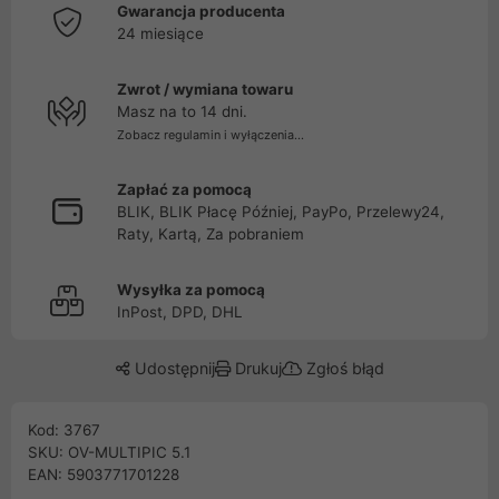
Gwarancja producenta
24 miesiące
Zwrot / wymiana towaru
Masz na to 14 dni.
Zobacz regulamin i wyłączenia...
Zapłać za pomocą
BLIK, BLIK Płacę Później, PayPo, Przelewy24,
Raty, Kartą, Za pobraniem
Wysyłka za pomocą
InPost, DPD, DHL
Udostępnij
Drukuj
Zgłoś błąd
Kod: 3767
SKU: OV-MULTIPIC 5.1
EAN: 5903771701228