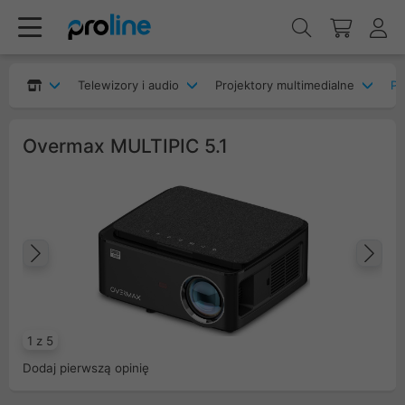
Telewizory i audio
Projektory multimedialne
Pr
Overmax MULTIPIC 5.1
Poprzedni
Na
1 z 5
Dodaj pierwszą opinię