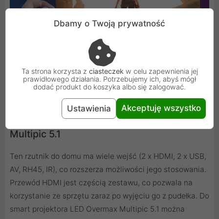
Dbamy o Twoją prywatność
Ta strona korzysta z
ciasteczek
w celu zapewnienia jej
prawidłowego działania. Potrzebujemy ich, abyś mógł
dodać produkt do koszyka albo się zalogować.
Akceptuję wszystko
Ustawienia
Nowoczesny projektor LED Overmax
Multipic 5.1
Ten rzutnik do domu ma wiele wejść (2 x HDMI, 2 x USB,
AV, RH45, IR), co rozszerza możliwości jego stosowania.
Przewód HDMI jest częścią zestawu, co pozwala na
korzystanie ze sprzętu zaraz po wyjęciu go z pudełka. Do
smart projektora LED Overmax Multipic 5.1 można