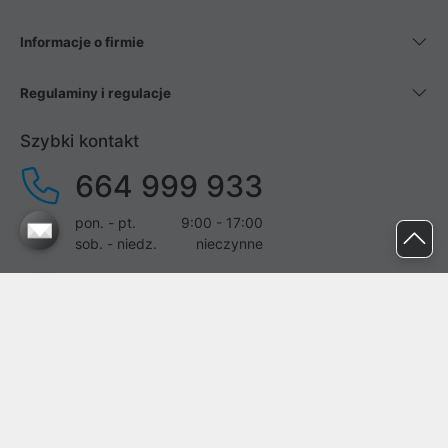
Informacje o firmie
Regulaminy i regulacje
Szybki kontakt
664 999 933
pon. - pt.
9:00 - 17:00
sob. - niedz.
nieczynne
pomoc@proline.pl
Dołącz do nas
Zgłoś błąd na stronie