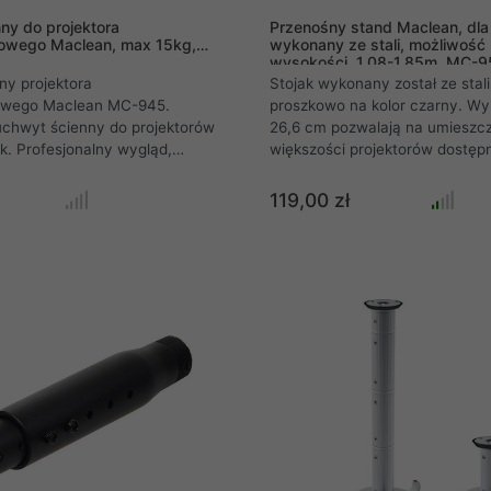
ny do projektora
Przenośny stand Maclean, dla 
owego Maclean, max 15kg,
wykonany ze stali, możliwość r
wysokości, 1,08-1,85m, MC-9
ny projektora
Stojak wykonany został ze stal
owego Maclean MC-945.
proszkowo na kolor czarny. Wy
uchwyt ścienny do projektorów
26,6 cm pozwalają na umieszc
. Profesjonalny wygląd,
większości projektorów dostęp
 instalacja. Uchwyt idealnie
rynku. Kompatybilny z projekto
 stosowania z projektorami
marek, tj: BenQ, Epson, Acer, 
119,00 zł
wymi. Płynna regulacja
ion zapewnia uniwersalność
żliwość zamontowania
ażdego projektora dostępnego