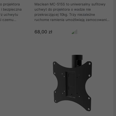
o projektora
Maclean MC-515S to uniwersalny sufitowy
i bezpieczna
uchwyt do projektora o wadze nie
rz uchwytu
przekraczjącej 10kg. Trzy niezależne
ki czemu
ruchome ramienia umożliwiają zamocowanie
znie. Cztery
dowolnego projektora. Bardzo wysoka jakość
możliwiają
wykonania, Solidna, metalowa konstrukcja.
68,00 zł
tora. Bardzo
Kolor srebrny. Regulacja obrotu (360 stopni)
oraz regulacja kątu nachylenia umożliwią
idealne dostosowanie projektora do wnętrza
pomieszczenia.