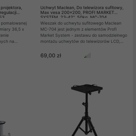
projektora,
Uchwyt Maclean, Do telewizora sufitowy,
egulacji
Max vesa 200x200, PROFI MARKET
53
SYSTEM, 23-42", 50kg, MC-704
i pomalowanej
Wieszak do uchwytu sufitowego Maclean
miary 36,5 x
MC-704 jest jednym z elementów Profi
zenie
Market System - zestawu do samodzielnego
nych na
montażu uchwytów do telewizorów LCD,
rami różnych
LED i plazmowych oraz monitorów różnych
Overmax, NEC,
marek .
69,00 zł
Optoma, LG, Sony i wielu innych .