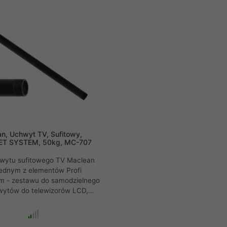
n, Uchwyt TV, Sufitowy,
ET SYSTEM, 50kg, MC-707
wytu sufitowego TV Maclean
jednym z elementów Profi
m - zestawu do samodzielnego
ytów do telewizorów LCD,
wych oraz monitorów różnych