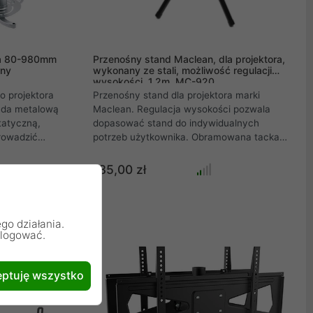
ra 80-980mm
Przenośny stand Maclean, dla projektora,
rny
wykonany ze stali, możliwość regulacji
wysokości, 1,2m, MC-920
o projektora
Przenośny stand dla projektora marki
ada metalową
Maclean. Regulacja wysokości pozwala
tatyczną,
dopasować stand do indywidualnych
rowadzić
potrzeb użytkownika. Obramowana tacka
ląda bardzo
zapobiega zsunięciu się projektora, który
dodatkowo można zabezpieczyć pasami na
185,00 zł
rzepy. Idealne rozwiązanie do prezentacji
szkolnych, biznesowych jak i domowych
zastosowań.
go działania.
alogować.
ptuję wszystko