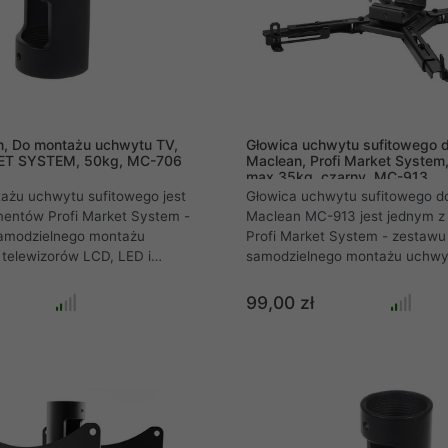
n, Do montażu uchwytu TV,
Głowica uchwytu sufitowego d
ET SYSTEM, 50kg, MC-706
Maclean, Profi Market Syste
max 35kg, czarny, MC-913
ażu uchwytu sufitowego jest
Głowica uchwytu sufitowego do
mentów Profi Market System -
Maclean MC-913 jest jednym z
amodzielnego montażu
Profi Market System - zestawu
telewizorów LCD, LED i
samodzielnego montażu uchwy
raz monitorów różnych marek
telewizorów LCD, LED i plazm
monitorów różnych marek .
99,00 zł