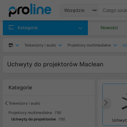
Produkty
Kategorie
Nowości
Producenci
Telewizory i audio
Projektory multimedialne
Uc
Kategorie
Uchwyty do projektorów Maclean
Kategorie
Telewizory i audio
Popr
Projektory multimedialne
(16)
Uchwyty do projektorów
(16)
Uchwyty