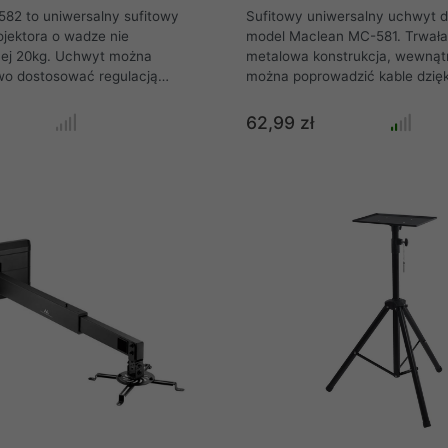
82 to uniwersalny sufitowy
Sufitowy uniwersalny uchwyt d
jektora o wadze nie
model Maclean MC-581. Trwała 
cej 20kg. Uchwyt można
metalowa konstrukcja, wewnąt
o dostosować regulacją
można poprowadzić kable dzię
szącą 15 stopni. Po
całość wygląda bardzo estetyc
 wysokość od sufitu wynosi ok
niezależne ruchome ramienia u
62,99 zł
ć jest wykonana z materiałów
zamocowanie dowolnego projek
kości oraz zapewnia prosty i
wysoka jakość wykonania.
ntaż.