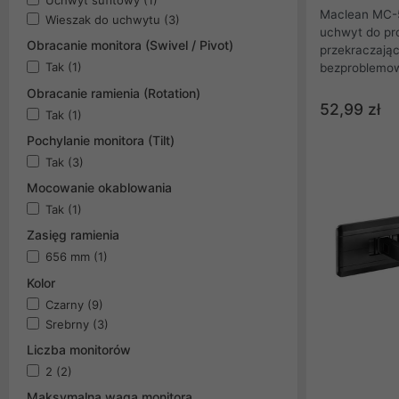
Maclean MC-5
Wieszak do uchwytu
(3)
uchwyt do pro
Obracanie monitora (Swivel / Pivot)
przekraczają
Tak
(1)
bezproblemow
pochyłu wyno
Obracanie ramienia (Rotation)
zamontowaniu
52,99 zł
Tak
(1)
120mm. Całoś
najwyższej ja
Pochylanie monitora (Tilt)
przyjemny mo
Tak
(3)
Mocowanie okablowania
Tak
(1)
Zasięg ramienia
656 mm
(1)
Kolor
Czarny
(9)
Srebrny
(3)
Liczba monitorów
2
(2)
Maksymalna waga monitora