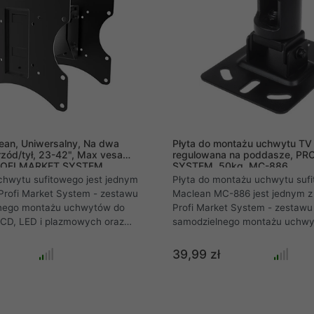
an, Uniwersalny, Na dwa
Płyta do montażu uchwytu TV
rzód/tył, 23-42", Max vesa
regulowana na poddasze, PR
ROFI MARKET SYSTEM,
SYSTEM, 50kg, MC-886
g, MC-702
chwytu sufitowego jest jednym
Płyta do montażu uchwytu suf
Profi Market System - zestawu
Maclean MC-886 jest jednym 
nego montażu uchwytów do
Profi Market System - zestawu
LCD, LED i plazmowych oraz
samodzielnego montażu uchwy
monitorów różnych marek .
telewizorów LCD, LED i plazm
monitorów różnych marek .
39,99 zł