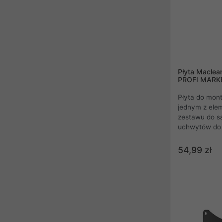
Płyta Maclea
PROFI MARK
Płyta do mont
jednym z ele
zestawu do s
uchwytów do 
plazmowych o
.
54,99 zł