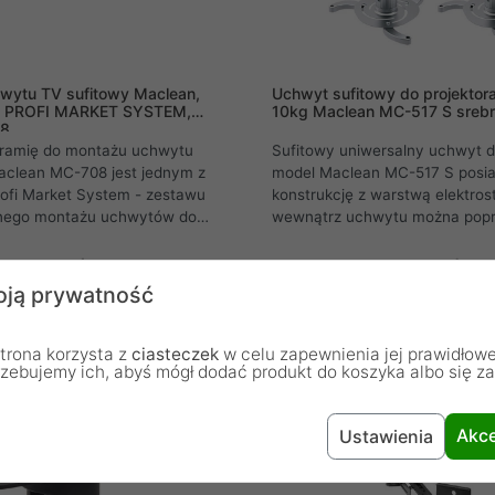
wytu TV sufitowy Maclean,
Uchwyt sufitowy do projekto
, PROFI MARKET SYSTEM,
10kg Maclean MC-517 S sreb
08
ramię do montażu uchwytu
Sufitowy uniwersalny uchwyt d
aclean MC-708 jest jednym z
model Maclean MC-517 S posi
ofi Market System - zestawu
konstrukcję z warstwą elektros
nego montażu uchwytów do
wewnątrz uchwytu można pop
LCD, LED i plazmowych oraz
kable dzięki czemu całość wyg
monitorów różnych marek .
estetycznie .
139,00 zł
ją prywatność
trona korzysta z
ciasteczek
w celu zapewnienia jej prawidłowe
rzebujemy ich, abyś mógł dodać produkt do koszyka albo się z
Akce
Ustawienia