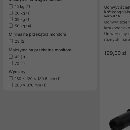
15 kg
(1)
Uchwyt ścien
krótkoognisk
20 kg
(1)
MC-945
35 kg
(1)
Uchwyt ścien
50 kg
(4)
krótkoognisk
Uniwersalny 
Minimalna przekątna monitora
różnych marek
23
(2)
szybka i łatwa
Maksymalna przekątna monitora
nadaje się do
199,00 zł
42
(1)
krótkoognisko
rozstawu ram
70
(1)
montażu i mo
Wymiary
praktycznie k
150 x 120 x 130.5 mm
(1)
na rynku.
280 x 370 mm
(1)