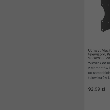
Uchwyt Macle
telewizory, P
200x200, P
Czarny, 50k
Wieszak do u
z elementów 
do samodziel
telewizorów 
92,99 zł