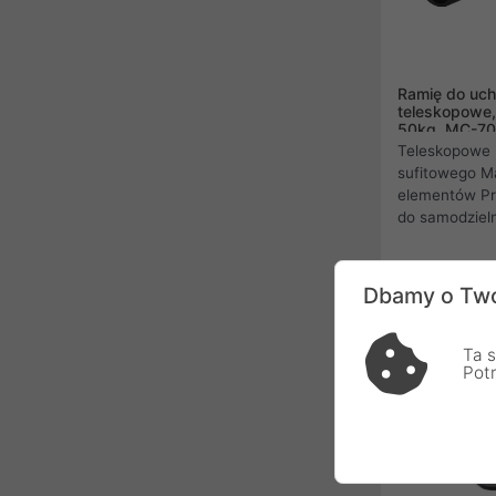
Ramię do uch
teleskopowe
50kg, MC-7
Teleskopowe 
sufitowego M
elementów Pr
do samodziel
telewizorów 
79,00 zł
Dbamy o Two
Ta s
Pot