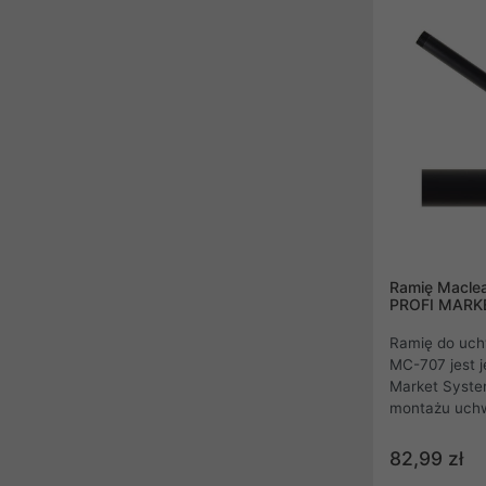
Ramię Maclea
PROFI MARK
Ramię do uch
MC-707 jest 
Market Syste
montażu uchw
LED i plazmo
marek .
82,99 zł