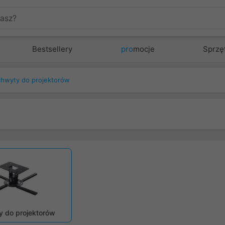
Bestsellery
pro
mocje
Sprzę
hwyty do projektorów
zedni
 do projektorów