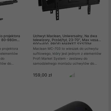
o projektora
Uchwyt Maclean, Uniwersalny, Na dwa
m, 80-980mm,
telewizory, Przód/tył, 23-70", Max vesa
600x400, PROFI MARKET SYSTEM,
Czarny, 50kg, MC-703
 projektora
Maclean MC-703 to wieszak do uchwytu
 elementów
sufitowego, który jest jednym z elementów
 do
Profi Market System - zestawu do
tów do
samodzielnego montażu uchwytów do
owych oraz
telewizorów LCD, LED i plazmowych oraz
monitorów różnych marek .
159,00 zł