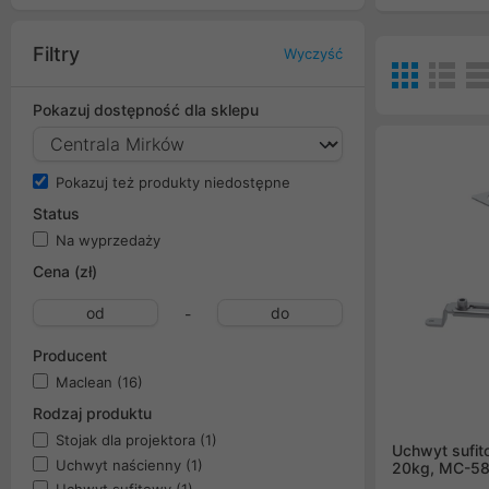
Filtry
Wyczyść
Pokazuj dostępność dla sklepu
Pokazuj też produkty niedostępne
Status
Na wyprzedaży
Cena (zł)
-
Producent
Maclean
(16)
Rodzaj produktu
Stojak dla projektora
(1)
Uchwyt sufit
Uchwyt naścienny
(1)
20kg, MC-5
Uchwyt sufitowy
(1)