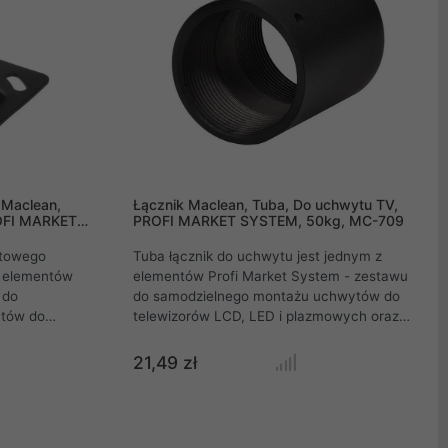
 Maclean,
Łącznik Maclean, Tuba, Do uchwytu TV,
OFI MARKET
PROFI MARKET SYSTEM, 50kg, MC-709
itowego
Tuba łącznik do uchwytu jest jednym z
z elementów
elementów Profi Market System - zestawu
 do
do samodzielnego montażu uchwytów do
tów do
telewizorów LCD, LED i plazmowych oraz
owych oraz
monitorów różnych marek .
21,49 zł