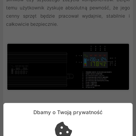
temu użytkownik zyskuje absolutną pewność, że jego
cenny sprzęt będzie pracował wydajnie, stabilnie i
całkowicie bezpiecznie.
Pełna kontrola dzięki ekranowi informacyjnemu
Dbamy o Twoją prywatność
Zintegrowany, nowoczesny panel z ciekłokrystalicznym
ekranem diametralnie podnosi wygodę codziennego
obcowania z urządzeniem. Wyświetlacz w sposób ciągły