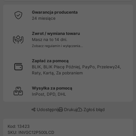
Gwarancja producenta
24 miesiące
Zwrot / wymiana towaru
Masz na to 14 dni.
Zobacz regulamin i wyłączenia...
Zapłać za pomocą
BLIK, BLIK Płacę Później, PayPo, Przelewy24,
Raty, Kartą, Za pobraniem
Wysyłka za pomocą
InPost, DPD, DHL
Udostępnij
Drukuj
Zgłoś błąd
Kod: 13423
SKU: INVGC12P500LCD