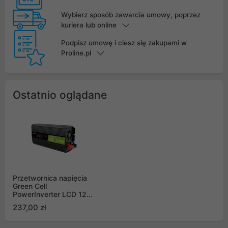
Wybierz sposób zawarcia umowy, poprzez
kuriera lub online
Podpisz umowę i ciesz się zakupami w
Proline.pl
Ostatnio oglądane
Przetwornica napięcia
Green Cell
PowerInverter LCD 12V
500W / 1000W
237,00 zł
samochodowa z
wyświetlaczem, sinus