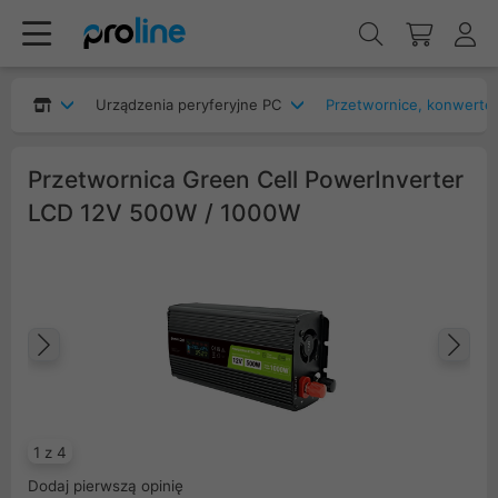
Urządzenia peryferyjne PC
Przetwornice, konwerte
Przetwornica Green Cell PowerInverter
LCD 12V 500W / 1000W
Poprzedni
Na
1 z 4
Dodaj pierwszą opinię