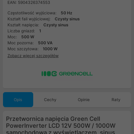
EAN: 5904326374553
Częstotliwość wyjściowa:
50 Hz
Kształt fali wyjściowej:
Czysty sinus
Kształt napięcia:
Czysty sinus
Liczba gniazd:
1
Moc:
500 W
Moc pozorna:
500 VA
Moc szczytowa:
1000 W
Zobacz więcej szczegółów
Opis
Cechy
Opinie
Raty
Przetwornica napięcia Green Cell
PowerInverter LCD 12V 500W / 1000W
samochodowa z wyświetlaczem, sinus