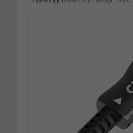
zapewniając czysty obraz i dźwięk, co jes