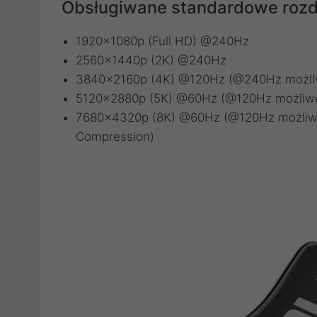
Obsługiwane standardowe rozdz
1920x1080p (Full HD) @240Hz
2560x1440p (2K) @240Hz
3840x2160p (4K) @120Hz (@240Hz możliw
5120x2880p (5K) @60Hz (@120Hz możliwe
7680x4320p (8K) @60Hz (@120Hz możliwe 
Compression)