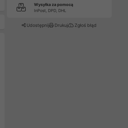
Wysyłka za pomocą
InPost, DPD, DHL
Udostępnij
Drukuj
Zgłoś błąd