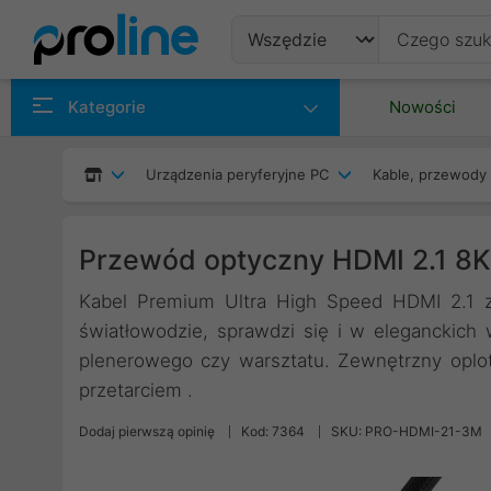
Produkty
Kategorie
Nowości
Producenci
Urządzenia peryferyjne PC
Kable, przewody 
Kategorie
Przewód optyczny HDMI 2.1 8
Kabel Premium Ultra High Speed HDMI 2.1 z 
światłowodzie, sprawdzi się i w eleganckic
plenerowego czy warsztatu. Zewnętrzny oplot
przetarciem .
Dodaj pierwszą opinię
Kod: 7364
SKU: PRO-HDMI-21-3M