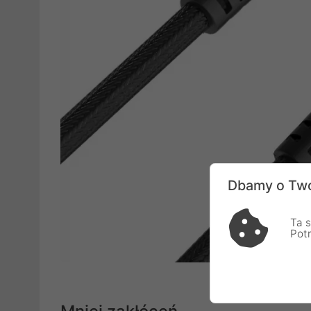
Dbamy o Two
Ta s
Pot