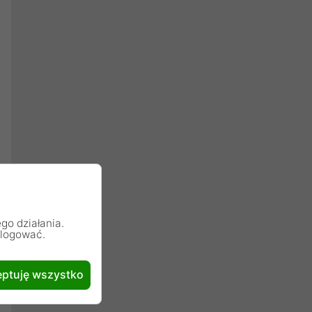
go działania.
alogować.
ptuję wszystko