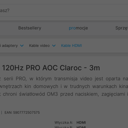
Bestsellery
pro
mocje
Sprzę
i adaptery
Kable video
Kable HDMI
K 120Hz PRO AOC Claroc - 3m
serii PRO, w którym transmisja video jest oparta n
h wnętrzach kin domowych i w trudnych warunkach kin
 chroni światłowód OM3 przed naciskiem, zagięciami 
EAN: 5907772507575
Wtyczka A:
HDMI
Wtyczka B:
HDMI