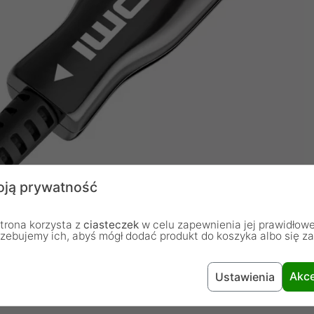
ją prywatność
trona korzysta z
ciasteczek
w celu zapewnienia jej prawidłowe
rzebujemy ich, abyś mógł dodać produkt do koszyka albo się z
Akce
Ustawienia