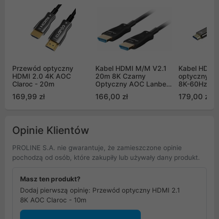
Przewód optyczny
Kabel HDMI M/M V2.1
Kabel HDMI 
HDMI 2.0 4K AOC
20m 8K Czarny
optyczny Un
Claroc - 20m
Optyczny AOC Lanberg
8K-60Hz, 4K
(CA-HDMI-30FB-0200-
10m (C1108
169,99 zł
166,00 zł
179,00 zł
BK)
10M)
Opinie Klientów
PROLINE S.A. nie gwarantuje, że zamieszczone opinie
pochodzą od osób, które zakupiły lub używały dany produkt.
Masz ten produkt?
Dodaj pierwszą opinię: Przewód optyczny HDMI 2.1
8K AOC Claroc - 10m