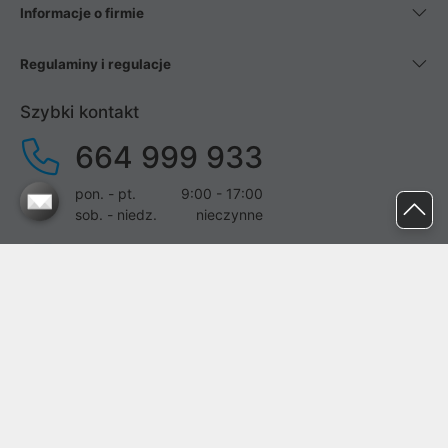
Informacje o firmie
Regulaminy i regulacje
Szybki kontakt
664 999 933
pon. - pt.
9:00 - 17:00
sob. - niedz.
nieczynne
pomoc@proline.pl
Dołącz do nas
Zgłoś błąd na stronie
Proline SA z siedzibą w Mirkowie (55-095), przy ul. Brzozowej 5,
wpisana do rejestru przedsiębiorców Krajowego Rejestru Sądowego