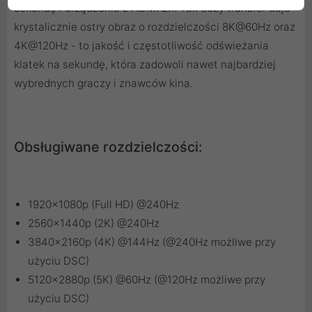
sekundę i urządzenia z HDMI 2.1. Tak duży transfer daje
krystalicznie ostry obraz o rozdzielczości 8K@60Hz oraz
4K@120Hz - to jakość i częstotliwość odświeżania
klatek na sekundę, która zadowoli nawet najbardziej
wybrednych graczy i znawców kina.
Obsługiwane rozdzielczości:
1920x1080p (Full HD) @240Hz
2560x1440p (2K) @240Hz
3840x2160p (4K) @144Hz (@240Hz możliwe przy
użyciu DSC)
5120x2880p (5K) @60Hz (@120Hz możliwe przy
użyciu DSC)