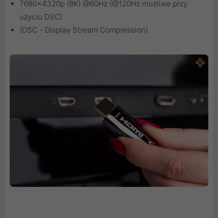
7680x4320p (8K) @60Hz (@120Hz możliwe przy
użyciu DSC)
(DSC - Display Stream Compression)