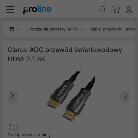
Urządzenia peryferyjne PC
Kable, przewody i adapt
Claroc AOC przewód światłowodowy
HDMI 2.1 8K
Poprzedni
Na
1 z 7
Dodaj pierwszą opinię