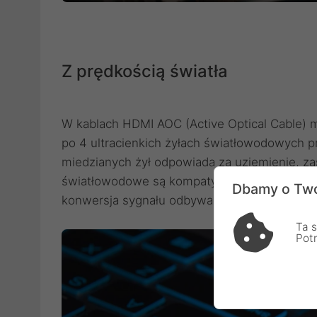
Z prędkością światła
W kablach HDMI AOC (Active Optical Cable) 
po 4 ultracienkich żyłach światłowodowych 
miedzianych żył odpowiada za uziemienie, zas
światłowodowe są kompatybilne ze standard
Dbamy o Two
konwersja sygnału odbywa się w chipach z
Ta s
Pot