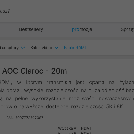
Bestsellery
pro
mocje
Sprzę
i adaptery
Kable video
Kable HDMI
 AOC Claroc - 20m
DMI, w którym transmisja jest oparta na żyłac
a obrazu wysokiej rozdzielczości na dużą odległość be
ją na pełne wykorzystanie możliwości nowoczesnyc
rów o najwyższej dostępnej rozdzielczości 5K i 8K.
EAN: 5907772507087
Wtyczka A:
HDMI
Wtyczka B:
HDMI