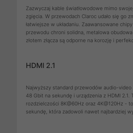
Zazwyczaj kable światłowodowe mimo swojej 
zgięcia. W przewodach Claroc udało się go zm
łatwiejsze w układaniu. Zaawansowane chip
przewodu chroni solidna, metalowa obudowa
złotem złącza są odporne na korozję i perfekc
HDMI 2.1
Najwyższy standard przewodów audio-video
48 Gbit na sekundę i urządzenia z HDMI 2.1. T
rozdzielczości 8K@60Hz oraz 4K@120Hz - to j
sekundę, która zadowoli nawet najbardziej w