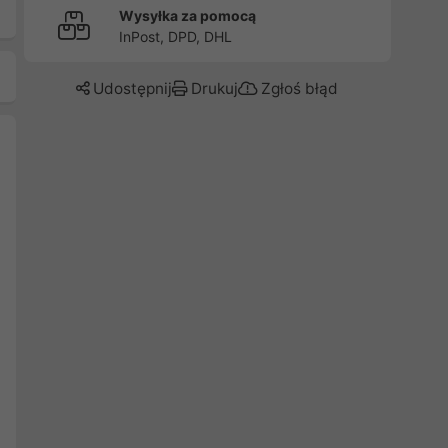
Wysyłka za pomocą
InPost, DPD, DHL
Udostępnij
Drukuj
Zgłoś błąd