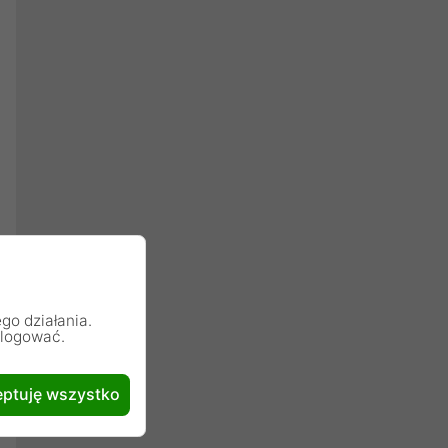
go działania.
alogować.
ptuję wszystko