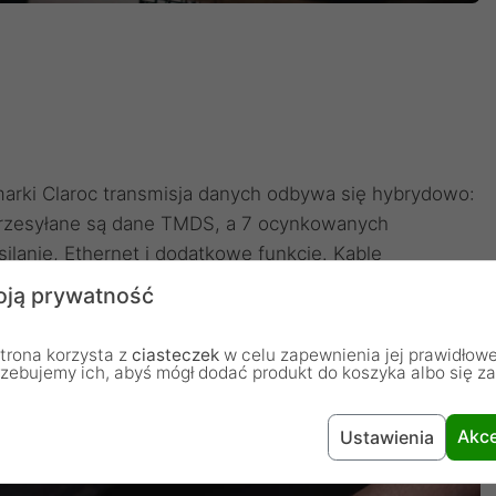
marki Claroc transmisja danych odbywa się hybrydowo:
przesyłane są dane TMDS, a 7 ocynkowanych
ilanie, Ethernet i dodatkowe funkcje. Kable
owymi portami HDMI w urządzeniach, ponieważ
ją prywatność
amontowanych wewnątrz wtyczek przewodu.
trona korzysta z
ciasteczek
w celu zapewnienia jej prawidłowe
rzebujemy ich, abyś mógł dodać produkt do koszyka albo się z
Akce
Ustawienia