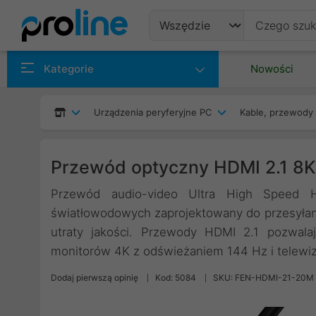
Produkty
Kategorie
Nowości
Producenci
Urządzenia peryferyjne PC
Kable, przewody 
Kategorie
Przewód optyczny HDMI 2.1 8K
Przewód audio-video Ultra High Speed H
światłowodowych zaprojektowany do przesyłani
utraty jakości. Przewody HDMI 2.1 pozwala
monitorów 4K z odświeżaniem 144 Hz i telewizo
Dodaj pierwszą opinię
Kod: 5084
SKU: FEN-HDMI-21-20M