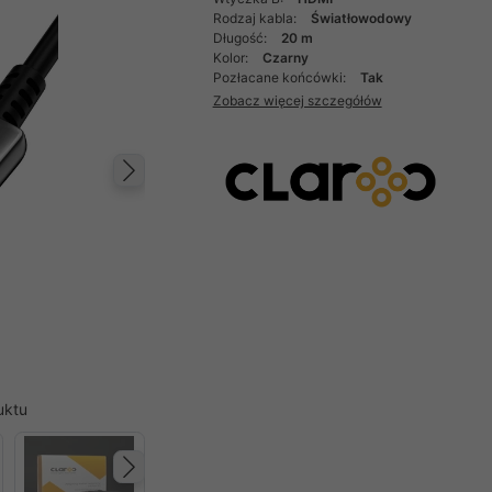
Rodzaj kabla:
Światłowodowy
Długość:
20 m
Kolor:
Czarny
Pozłacane końcówki:
Tak
Zobacz więcej szczegółów
Następny
uktu
Następny