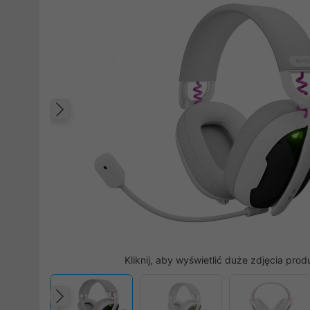
Poprzedni
Kliknij, aby wyświetlić duże zdjęcia prod