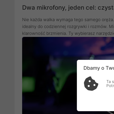
Dwa mikrofony, jeden cel: czys
Nie każda walka wymaga tego samego oręża. 
idealny do codziennej rozgrywki i rozmów. Mik
klarowność brzmienia. Ty wybierasz narzędzie
Dbamy o Two
Ta s
Pot