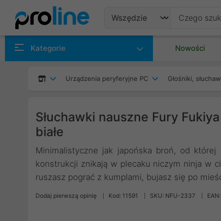
Produkty
Kategorie
Nowości
Producenci
Urządzenia peryferyjne PC
Głośniki, słuchaw
Kategorie
Słuchawki nauszne Fury Fukiy
białe
Minimalistyczne jak japońska broń, od której
konstrukcji znikają w plecaku niczym ninja w c
ruszasz pograć z kumplami, bujasz się po mieśc
Dodaj pierwszą opinię
Kod: 11591
SKU: NFU-2337
EAN: