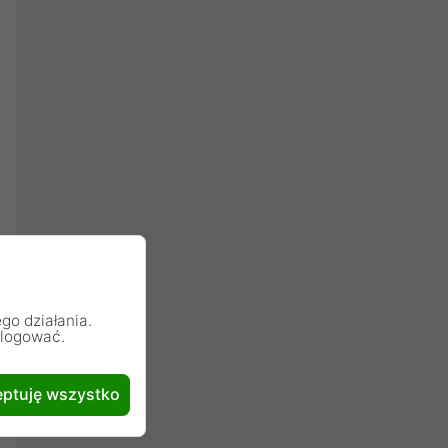
go działania.
alogować.
ptuję wszystko