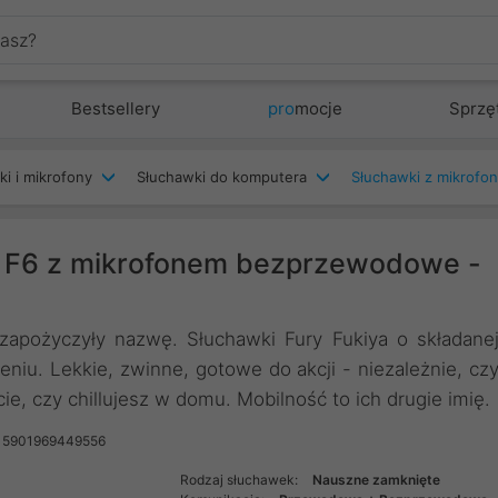
Bestsellery
pro
mocje
Sprzę
ki i mikrofony
Słuchawki do komputera
Słuchawki z mikrofo
a F6 z mikrofonem bezprzewodowe -
 zapożyczyły nazwę. Słuchawki Fury Fukiya o składane
ieniu. Lekkie, zwinne, gotowe do akcji - niezależnie, cz
ie, czy chillujesz w domu. Mobilność to ich drugie imię.
 5901969449556
Rodzaj słuchawek:
Nauszne zamknięte