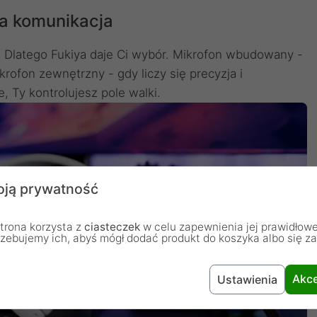
ta komunikacja
Dlatego Fukiya daje Ci wybór. Mikrofon wbudowany -
rofon zewnętrzny - gdy liczy się precyzja i
, Ty kontrolujesz pole walki.
ją prywatność
trona korzysta z
ciasteczek
w celu zapewnienia jej prawidłowe
rzebujemy ich, abyś mógł dodać produkt do koszyka albo się z
Akce
Ustawienia