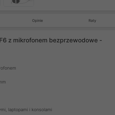
Następny
Opinie
Raty
 F6 z mikrofonem bezprzewodowe -
rofonem
 mm
mi, laptopami i konsolami