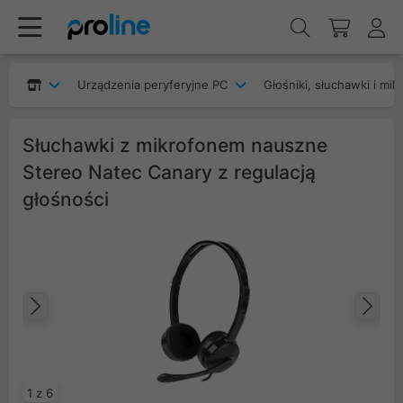
Urządzenia peryferyjne PC
Głośniki, słuchawki i mik
Słuchawki z mikrofonem nauszne
Stereo Natec Canary z regulacją
głośności
Poprzedni
Na
1 z 6