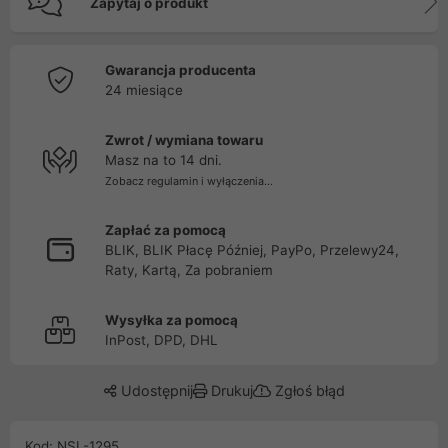
Zapytaj o produkt
Gwarancja producenta
24 miesiące
Zwrot / wymiana towaru
Masz na to 14 dni.
Zobacz regulamin i wyłączenia...
Zapłać za pomocą
BLIK, BLIK Płacę Później, PayPo, Przelewy24,
Raty, Kartą, Za pobraniem
Wysyłka za pomocą
InPost, DPD, DHL
Udostępnij
Drukuj
Zgłoś błąd
Kod: NSL-1295