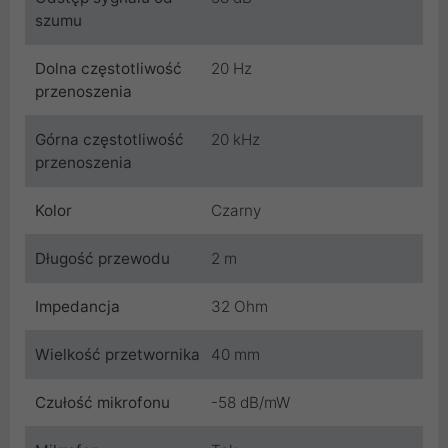
szumu
Dolna częstotliwość
20 Hz
przenoszenia
Górna częstotliwość
20 kHz
przenoszenia
Kolor
Czarny
Długość przewodu
2 m
Impedancja
32 Ohm
Wielkość przetwornika
40 mm
Czułość mikrofonu
-58 dB/mW