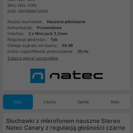
SKU: NSL-1295
EAN: 5901969412659
Rodzaj słuchawek:
Nauszne półotwarte
Komunikacja:
Przewodowa
Interfejs:
2 x MiniJack 3.5mm
Regulacja głośności:
Tak
Odstęp sygnału od szumu:
58 dB
Dolna częstotliwość przenoszenia:
20 Hz
Zobacz więcej szczegółów
Opis
Cechy
Opinie
Raty
Słuchawki z mikrofonem nauszne Stereo
Natec Canary z regulacją głośności czarne