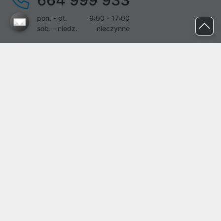
664 999 933
pon. - pt.
9:00 - 17:00
sob. - niedz.
nieczynne
pomoc@proline.pl
Dołącz do nas
Zgłoś błąd na stronie
Proline SA z siedzibą w Mirkowie (55-095), przy ul. Brzozowej 5,
wpisana do rejestru przedsiębiorców Krajowego Rejestru Sądowego
przez Sąd Rejonowy dla Wrocławia-Fabrycznej we Wrocławiu, VI
Wydział Gospodarczy Krajowego Rejestru Sądowego pod nr KRS:
0000282071, NIP: 8951898022, REGON: 020482041, BDO:
000437899. Kapitał zakładowy Spółki wynosi 500000,00 zł i został
on opłacony w całości.
© proline 1996 - 2026. Wszelkie prawa zastrzeżone.