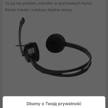
To już nie problem, mikrofon w słuchawkach Natec
filtruje trzaski i redukuje zbędne szumy.
PEŁEN KOMFORT I WYTRZYMAŁOŚĆ
Dbamy o Twoją prywatność