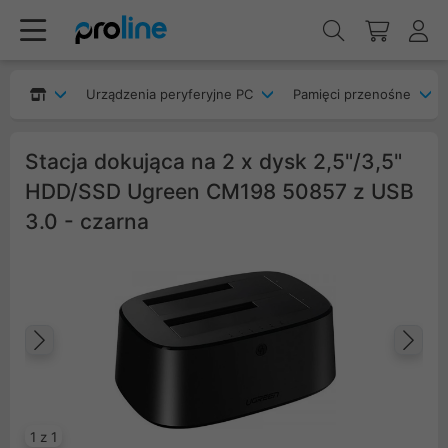
Urządzenia peryferyjne PC
Pamięci przenośne
Stacja dokująca na 2 x dysk 2,5"/3,5"
HDD/SSD Ugreen CM198 50857 z USB
3.0 - czarna
Poprzedni
Na
1 z 1