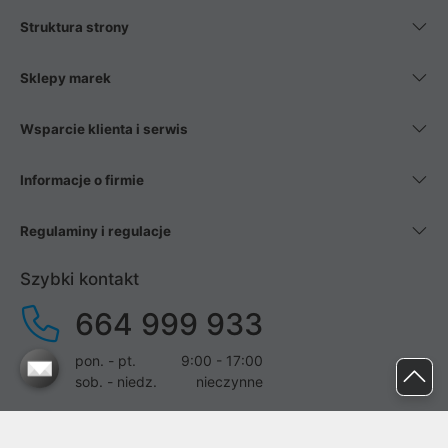
Struktura strony
Sklepy marek
Wsparcie klienta i serwis
Informacje o firmie
Regulaminy i regulacje
Szybki kontakt
664 999 933
pon. - pt.
9:00 - 17:00
sob. - niedz.
nieczynne
pomoc@proline.pl