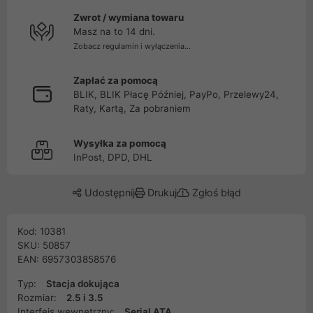
Zwrot / wymiana towaru
Masz na to 14 dni.
Zobacz regulamin i wyłączenia...
Zapłać za pomocą
BLIK, BLIK Płacę Później, PayPo, Przelewy24,
Raty, Kartą, Za pobraniem
Wysyłka za pomocą
InPost, DPD, DHL
Udostępnij
Drukuj
Zgłoś błąd
Kod: 10381
SKU: 50857
EAN: 6957303858576
Typ:
Stacja dokująca
Rozmiar:
2.5 i 3.5
Interfejs wewnętrzny:
Serial ATA