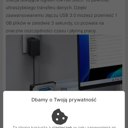
ultraszybkiego transferu danych. Dzięki
zaawansowanemu złączu USB 3.0 możesz przenieść 1
GB plików w zaledwie 3 sekundy, co pozwala na
znaczne oszczędności czasu i płynną pracę.
Dbamy o Twoją prywatność
Ta strona korzysta z
ciasteczek
w celu zapewnienia jej