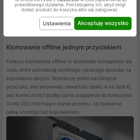
prawidłowego działania. Potrzebujemy ich, abyś mógł
dodać produkt do koszyka albo się zalogować.
Akceptuję wszystko
Ustawienia
Klonowanie offline jednym przyciskiem
Funkcja klonowania offline to doskonałe rozwiązanie dla
osób, które potrzebują szybkiego i prostego sposobu na
kopiowanie danych. Wystarczy jedno naciśnięcie
przycisku, aby sklonować zawartość dysku A na dysk B,
bez konieczności podłączania urządzenia do komputera.
Diody LED informują o stanie procesu, co zapewnia
pełną kontrolę nad kopiowaniem.