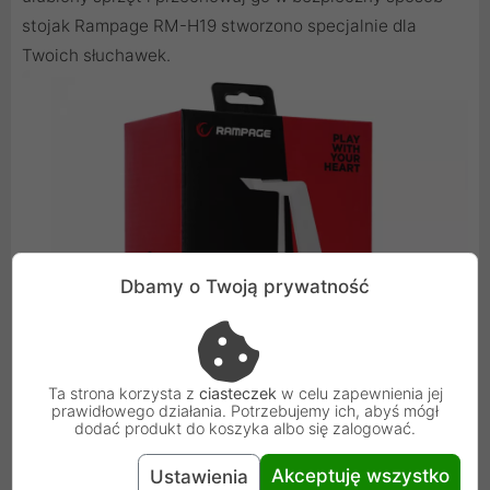
stojak Rampage RM-H19 stworzono specjalnie dla
Twoich słuchawek.
Dbamy o Twoją prywatność
Ta strona korzysta z
ciasteczek
w celu zapewnienia jej
prawidłowego działania. Potrzebujemy ich, abyś mógł
dodać produkt do koszyka albo się zalogować.
Akceptuję wszystko
Ustawienia