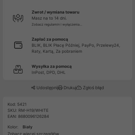
Zwrot / wymiana towaru
Masz na to 14 dni.
Zobacz regulamin i wyłączenia...
Zapłać za pomocą
BLIK, BLIK Płacę Później, PayPo, Przelewy24,
Raty, Kartą, Za pobraniem
Wysyłka za pomocą
InPost, DPD, DHL
Udostępnij
Drukuj
Zgłoś błąd
Kod: 5421
SKU: RM-H19/WHITE
EAN: 8680096126284
Kolor:
Biały
Zobacz więcej szczegółów