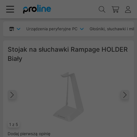
Urządzenia peryferyjne PC
Głośniki, słuchawki i mik
Stojak na słuchawki Rampage HOLDER
Biały
Poprzedni
Na
1 z 5
Dodaj pierwszą opinię