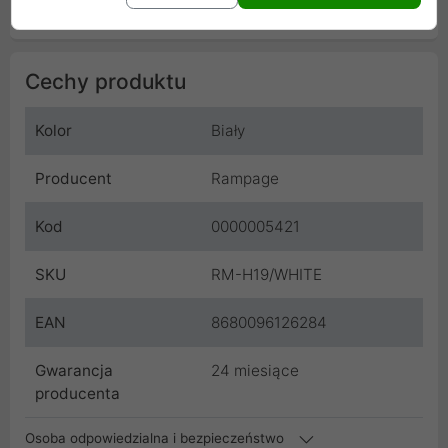
Cechy produktu
Kolor
Biały
Producent
Rampage
Kod
0000005421
SKU
RM-H19/WHITE
EAN
8680096126284
Gwarancja
24 miesiące
producenta
Osoba odpowiedzialna i bezpieczeństwo