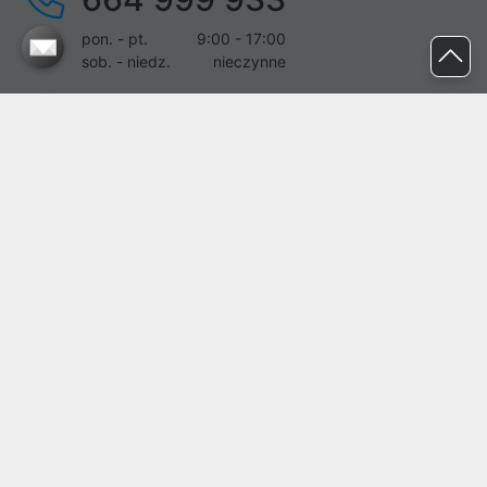
pon. - pt.
9:00 - 17:00
sob. - niedz.
nieczynne
pomoc@proline.pl
Dołącz do nas
Zgłoś błąd na stronie
Proline SA z siedzibą w Mirkowie (55-095), przy ul. Brzozowej 5,
wpisana do rejestru przedsiębiorców Krajowego Rejestru Sądowego
przez Sąd Rejonowy dla Wrocławia-Fabrycznej we Wrocławiu, VI
Wydział Gospodarczy Krajowego Rejestru Sądowego pod nr KRS:
0000282071, NIP: 8951898022, REGON: 020482041, BDO:
000437899. Kapitał zakładowy Spółki wynosi 500000,00 zł i został
on opłacony w całości.
© proline 1996 - 2026. Wszelkie prawa zastrzeżone.