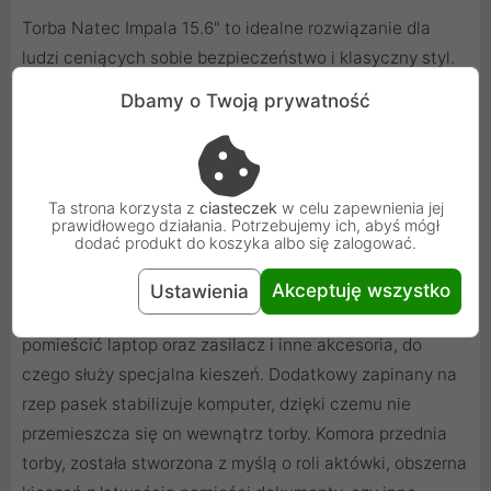
Torba Natec Impala 15.6" to idealne rozwiązanie dla
ludzi ceniących sobie bezpieczeństwo i klasyczny styl.
Torba przeznaczona do laptopów i ultrabooków o
Dbamy o Twoją prywatność
przekątnej max. 15.6" z łatwością pomieści wszystkie
rzeczy potrzebne w codziennych podróżach bez
konieczności zabierania ze sobą dodatkowo aktówki.
Ta strona korzysta z
ciasteczek
w celu zapewnienia jej
prawidłowego działania. Potrzebujemy ich, abyś mógł
dodać produkt do koszyka albo się zalogować.
Torba na notebook
Akceptuję wszystko
Ustawienia
Główna komora torby została zaprojektowana tak, aby
pomieścić laptop oraz zasilacz i inne akcesoria, do
czego służy specjalna kieszeń. Dodatkowy zapinany na
rzep pasek stabilizuje komputer, dzięki czemu nie
przemieszcza się on wewnątrz torby. Komora przednia
torby, została stworzona z myślą o roli aktówki, obszerna