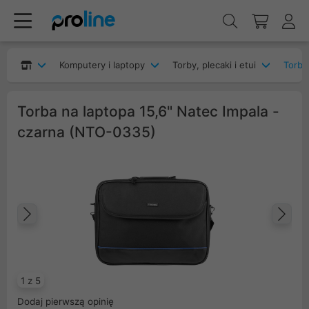
Komputery i laptopy
Torby, plecaki i etui
Torby
Torba na laptopa 15,6" Natec Impala -
czarna (NTO-0335)
Poprzedni
Na
1 z 5
Dodaj pierwszą opinię