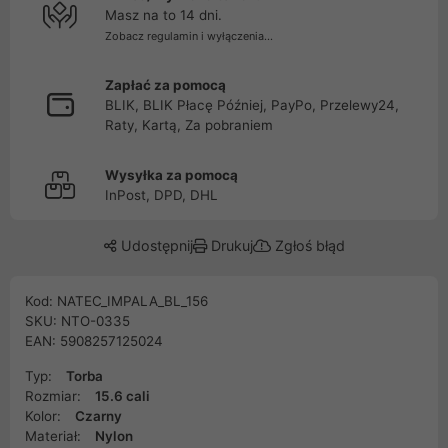
Masz na to 14 dni.
Zobacz regulamin i wyłączenia...
Zapłać za pomocą
BLIK, BLIK Płacę Później, PayPo, Przelewy24,
Raty, Kartą, Za pobraniem
Wysyłka za pomocą
InPost, DPD, DHL
Udostępnij
Drukuj
Zgłoś błąd
Kod: NATEC_IMPALA_BL_156
SKU: NTO-0335
EAN: 5908257125024
Typ:
Torba
Rozmiar:
15.6 cali
Kolor:
Czarny
Materiał:
Nylon