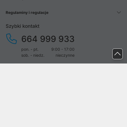
Regulaminy i regulacje
Szybki kontakt
664 999 933
pon. - pt.
9:00 - 17:00
sob. - niedz.
nieczynne
pomoc@proline.pl
Dołącz do nas
Zgłoś błąd na stronie
Proline SA z siedzibą w Mirkowie (55-095), przy ul. Brzozowej 5,
wpisana do rejestru przedsiębiorców Krajowego Rejestru Sądowego
przez Sąd Rejonowy dla Wrocławia-Fabrycznej we Wrocławiu, VI