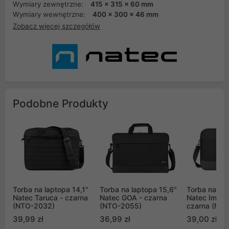
Wymiary zewnętrzne:
415 x 315 x 60 mm
Wymiary wewnętrzne:
400 x 300 x 46 mm
Zobacz więcej szczegółów
Podobne Produkty
Torba na laptopa 14,1"
Torba na laptopa 15,6"
Torba na lap
Natec Taruca - czarna
Natec GOA - czarna
Natec Impal
(NTO-2032)
(NTO-2055)
czarna (NT
39,99 zł
36,99 zł
39,00 zł