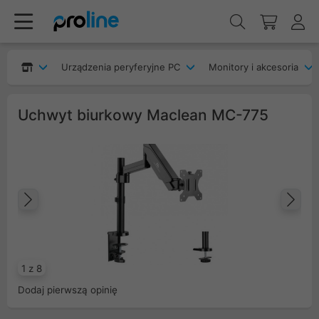
Urządzenia peryferyjne PC
Monitory i akcesoria
Uchwyt biurkowy Maclean MC-775
Poprzedni
Na
1 z 8
Dodaj pierwszą opinię