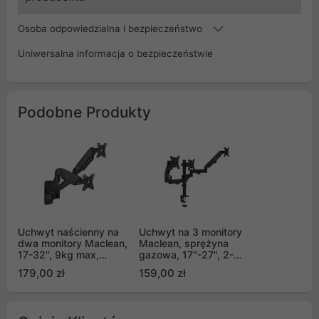
Osoba odpowiedzialna i bezpieczeństwo
Uniwersalna informacja o bezpieczeństwie
Podobne Produkty
Uchwyt naścienny na
Uchwyt na 3 monitory
dwa monitory Maclean,
Maclean, sprężyna
17-32'', 9kg max,
gazowa, 17"-27", 2-
sprężyna mechaniczna,
8kg, czarny, MC-137
179,00 zł
159,00 zł
MC-988