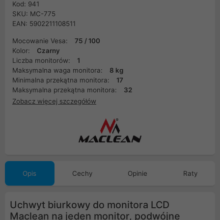
Kod: 941
SKU: MC-775
EAN: 5902211108511
Mocowanie Vesa:
75 / 100
Kolor:
Czarny
Liczba monitorów:
1
Maksymalna waga monitora:
8 kg
Minimalna przekątna monitora:
17
Maksymalna przekątna monitora:
32
Zobacz więcej szczegółów
Opis
Cechy
Opinie
Raty
Uchwyt biurkowy do monitora LCD
Maclean na jeden monitor, podwójne