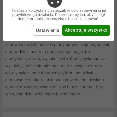
Ta strona korzysta z
ciasteczek
w celu zapewnienia jej
prawidłowego działania. Potrzebujemy ich, abyś mógł
dodać produkt do koszyka albo się zalogować.
Akceptuję wszystko
Ustawienia
Ramię uchwytu do monitora LCD Maclean MC-775
zapewnia duży komfort w pracy optymalizuje ergonomię
oraz widok z monitora poprzez regulację kąta
nachylenia, obrotu, wysokości itp. Ramię wykonane z
wysokiej jakości aluminium - zostało wyposażone w
wytrzymałą klamrę montażową, która umożliwia
mocowanie do blatu lub innych powierzchni płaskich.
Idealne do zastosowania m.in. w biurze i domu - bez
wiercenia dziur w biurkach lub ścianach.