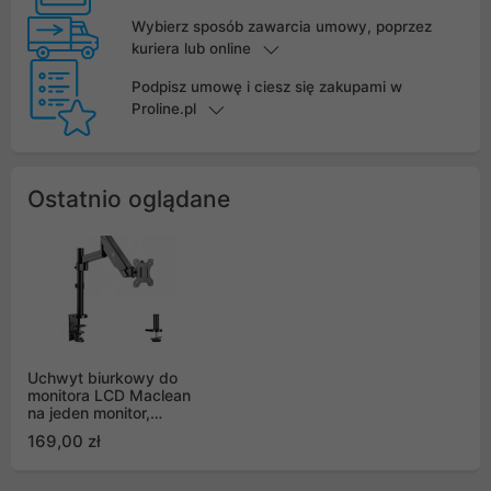
Wybierz sposób zawarcia umowy, poprzez
kuriera lub online
Podpisz umowę i ciesz się zakupami w
Proline.pl
Ostatnio oglądane
Uchwyt biurkowy do
monitora LCD Maclean
na jeden monitor,
podwójne ramię,
169,00 zł
sprężyna gazowa, 17-
32", do 8kg, czarny -
MC-775