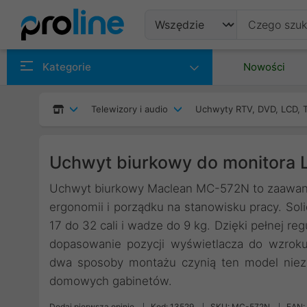
Produkty
Kategorie
Nowości
Producenci
Telewizory i audio
Uchwyty RTV, DVD, LCD, 
Kategorie
Uchwyt biurkowy do monitora
Uchwyt biurkowy Maclean MC-572N to zaawans
ergonomii i porządku na stanowisku pracy. Sol
17 do 32 cali i wadze do 9 kg. Dzięki pełnej re
dopasowanie pozycji wyświetlacza do wzrok
dwa sposoby montażu czynią ten model niez
domowych gabinetów.
Dodaj pierwszą opinię
Kod: 13529
SKU: MC-572N
EAN: