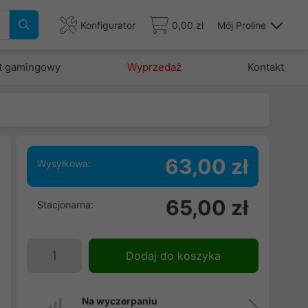
Konfigurator
0,00 zł
Mój Proline
t gamingowy
Wyprzedaż
Kontakt
63,00 zł
Wysyłkowa:
j
65,00 zł
Stacjonarna:
d
e
z
Dodaj do koszyka
i
Na wyczerpaniu