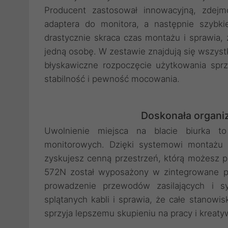
Producent zastosował innowacyjną, zdejm
adaptera do monitora, a następnie szybk
drastycznie skraca czas montażu i sprawia
jedną osobę. W zestawie znajdują się wszystk
błyskawiczne rozpoczęcie użytkowania spr
stabilność i pewność mocowania.
Doskonała organiz
Uwolnienie miejsca na blacie biurka t
monitorowych. Dzięki systemowi montażu 
zyskujesz cenną przestrzeń, którą możesz 
572N został wyposażony w zintegrowane pr
prowadzenie przewodów zasilających i sy
splątanych kabli i sprawia, że całe stanowis
sprzyja lepszemu skupieniu na pracy i kreaty