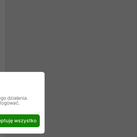
go działania.
alogować.
ptuję wszystko