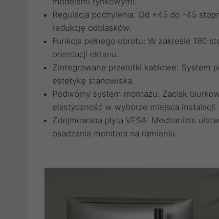
modelami rynkowymi.
Regulacja pochylenia: Od +45 do -45 stopn
redukcję odblasków.
Funkcja pełnego obrotu: W zakresie 180 st
orientacji ekranu.
Zintegrowane przelotki kablowe: System p
estetykę stanowiska.
Podwójny system montażu: Zacisk biurkow
elastyczność w wyborze miejsca instalacji.
Zdejmowana płyta VESA: Mechanizm ułatwi
osadzania monitora na ramieniu.