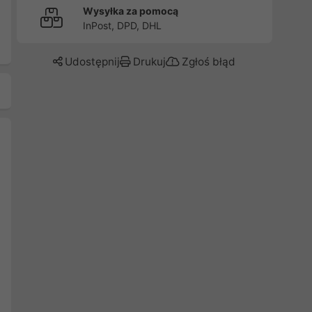
Wysyłka za pomocą
InPost, DPD, DHL
Udostępnij
Drukuj
Zgłoś błąd