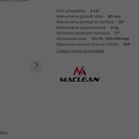
Ilość przegubów:
3 szt
Maksymalna grubość stołu:
85 mm
Maksymalna przekątna monitora:
32"
Maksymalna waga monitora:
9 kg
Minimalna przekątna monitora:
17"
Mocowanie Vesa:
75x75, 100x100 mm
Obracanie monitora (Swivel / Pivot):
TAK
Zobacz więcej szczegółów
Następny
uktu