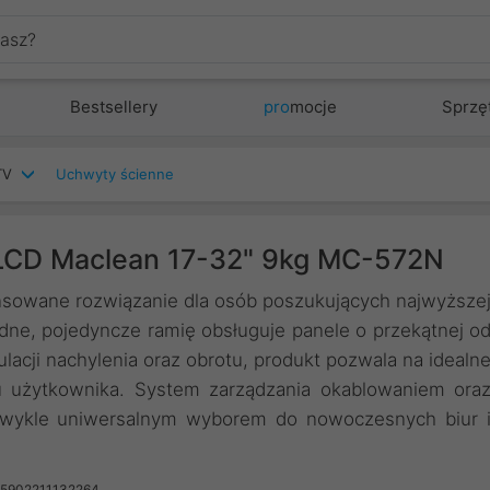
Bestsellery
pro
mocje
Sprzę
TV
Uchwyty ścienne
 LCD Maclean 17-32" 9kg MC-572N
owane rozwiązanie dla osób poszukujących najwyższe
idne, pojedyncze ramię obsługuje panele o przekątnej o
gulacji nachylenia oraz obrotu, produkt pozwala na idealn
u użytkownika. System zarządzania okablowaniem ora
wykle uniwersalnym wyborem do nowoczesnych biur 
 5902211132264