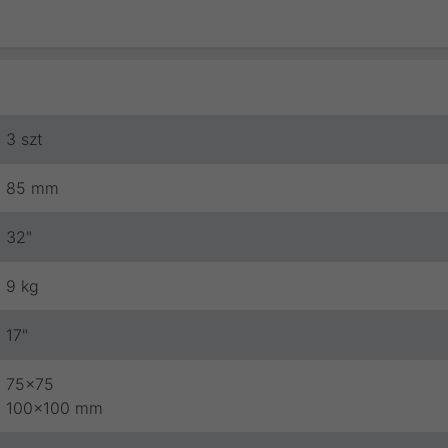
3 szt
85 mm
32"
9 kg
17"
75x75
100x100 mm