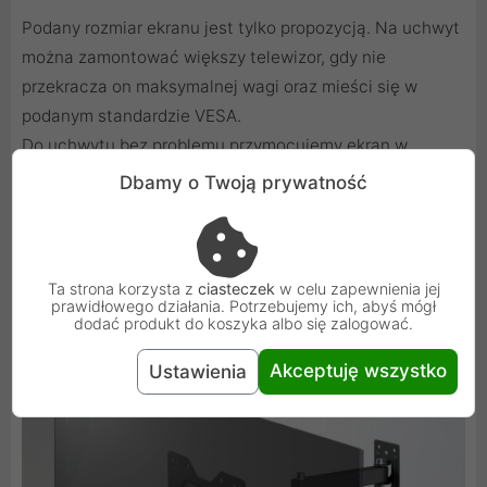
Podany rozmiar ekranu jest tylko propozycją. Na uchwyt
można zamontować większy telewizor, gdy nie
przekracza on maksymalnej wagi oraz mieści się w
podanym standardzie VESA.
Do uchwytu bez problemu przymocujemy ekran w
standardzie VESA: 100x100, 100x200, 200x100, 200x200
Dbamy o Twoją prywatność
mm.
W zestawie komplet śrub do montażu oraz polska
instrukcja!
Ta strona korzysta z
ciasteczek
w celu zapewnienia jej
prawidłowego działania. Potrzebujemy ich, abyś mógł
dodać produkt do koszyka albo się zalogować.
Akceptuję wszystko
Ustawienia