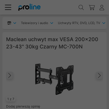
Telewizory i audio
Uchwyty RTV, DVD, LCD, TV
Maclean uchwyt max VESA 200x200
23-43" 30kg Czarny MC-700N
Poprzedni
Na
1 z 7
Dodaj pierwszą opinię