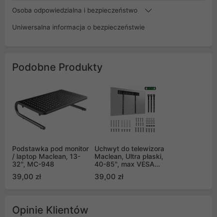
Osoba odpowiedzialna i bezpieczeństwo
Uniwersalna informacja o bezpieczeństwie
Podobne Produkty
Podstawka pod monitor
Uchwyt do telewizora
/ laptop Maclean, 13-
Maclean, Ultra płaski,
32", MC-948
40-85", max VESA
600x400, obciążenie
39,00 zł
39,00 zł
do 80kg, MC-123
Opinie Klientów