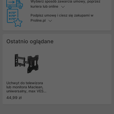
Wybierz sposób zawarcia umowy, poprzez
kuriera lub online
Podpisz umowę i ciesz się zakupami w
Proline.pl
Ostatnio oglądane
Uchwyt do telewizora
lub monitora Maclean,
uniwersalny, max VESA
200x200, 23-43",
44,99 zł
30kg, Czarny, MC-
700N