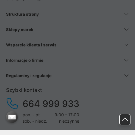
Struktura strony
Sklepy marek
Wsparcie klienta i serwis
Informacje o firmie
Regulaminy i regulacje
Szybki kontakt
664 999 933
pon. - pt.
9:00 - 17:00
sob. - niedz.
nieczynne
pomoc@proline.pl