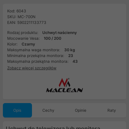
Kod: 6043
SKU: MC-700N
EAN: 5902211133773
Rodzaj produktu:
Uchwyt naścienny
Mocowanie Vesa:
100 / 200
Kolor:
Czarny
Maksymalna waga monitora:
30 kg
Minimalna przekątna monitora:
23
Maksymalna przekątna monitora:
43
Zobacz więcej szczegółów
Opis
Cechy
Opinie
Raty
Uchwyt do telewizora lub monitora