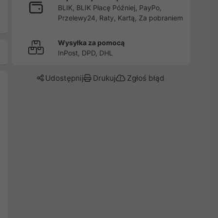
BLIK, BLIK Płacę Później, PayPo,
Przelewy24, Raty, Kartą, Za pobraniem
Wysyłka za pomocą
InPost, DPD, DHL
Udostępnij
Drukuj
Zgłoś błąd