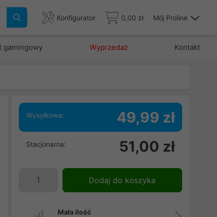
Konfigurator
0,00 zł
Mój Proline
t gamingowy
Wyprzedaż
Kontakt
49,99 zł
Wysyłkowa:
51,00 zł
Stacjonarna:
w
u
n
Dodaj do koszyka
Mała ilość