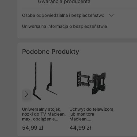
Gwarancja producenta
Osoba odpowiedzialna i bezpieczeństwo
Uniwersalna informacja o bezpieczeństwie
Podobne Produkty
Poprzedni
Uniwersalny stojak,
Uchwyt do telewizora
nóżki do TV Maclean,
lub monitora
max. obciążenie
Maclean,
50kg, max. VESA
uniwersalny, max
54,99 zł
44,99 zł
800x500, dla TV 32-
VESA 200x200, 23-
70", MC-954
43", 30kg, Czarny,