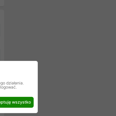
go działania.
alogować.
ptuję wszystko