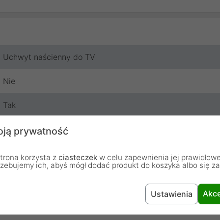
Uchwyt naścienny do TV
Nie
Tak
Tak
ją prywatność
Nie
trona korzysta z
ciasteczek
w celu zapewnienia jej prawidłowe
rzebujemy ich, abyś mógł dodać produkt do koszyka albo się z
Nie
Akce
Ustawienia
Nie