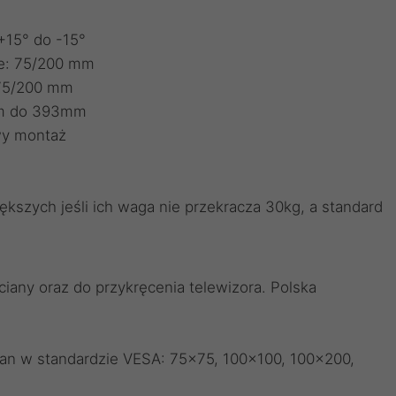
+15° do -15°
e: 75/200 mm
 75/200 mm
mm do 393mm
twy montaż
ększych jeśli ich waga nie przekracza 30kg, a standard
any oraz do przykręcenia telewizora. Polska
n w standardzie VESA: 75x75, 100x100, 100x200,