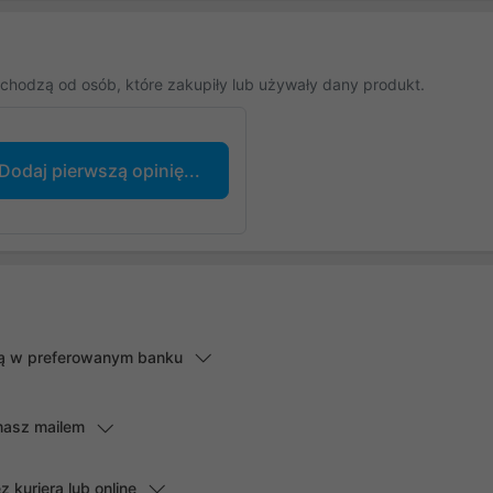
chodzą od osób, które zakupiły lub używały dany produkt.
Dodaj pierwszą opinię...
lną w preferowanym banku
masz mailem
kuriera lub online