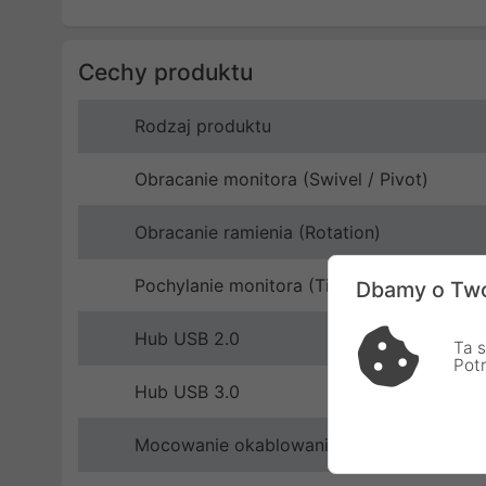
Cechy produktu
Rodzaj produktu
Obracanie monitora (Swivel / Pivot)
Obracanie ramienia (Rotation)
Pochylanie monitora (Tilt)
Dbamy o Two
Hub USB 2.0
Ta s
Pot
Hub USB 3.0
Mocowanie okablowania