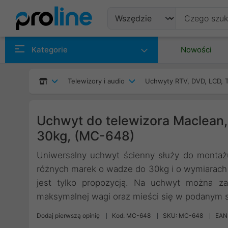
Produkty
Kategorie
Nowości
Producenci
Telewizory i audio
Uchwyty RTV, DVD, LCD, 
Kategorie
Uchwyt do telewizora Maclean
30kg, (MC-648)
Uniwersalny uchwyt ścienny służy do monta
różnych marek o wadze do 30kg i o wymiarach 
jest tylko propozycją. Na uchwyt można za
maksymalnej wagi oraz mieści się w podanym 
Dodaj pierwszą opinię
Kod: MC-648
SKU: MC-648
EAN