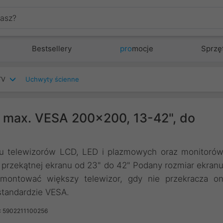
Bestsellery
pro
mocje
Sprzę
TV
Uchwyty ścienne
, max. VESA 200x200, 13-42", do
żu telewizorów LCD, LED i plazmowych oraz monitoró
przekątnej ekranu od 23" do 42" Podany rozmiar ekran
montować większy telewizor, gdy nie przekracza o
standardzie VESA.
: 5902211100256