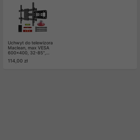
Uchwyt do telewizora
Maclean, max VESA
600x400, 32-85",
60kg, reg.kąta w pionie
114,00 zł
i poziomie, profil 65-
390mm, czarny, MC-
789