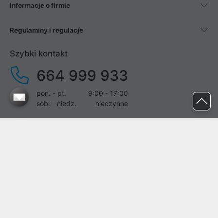
Informacje o firmie
Regulaminy i regulacje
Szybki kontakt
664 999 933
pon. - pt.
9:00 - 17:00
sob. - niedz.
nieczynne
pomoc@proline.pl
Dołącz do nas
Zgłoś błąd na stronie
Proline SA z siedzibą w Mirkowie (55-095), przy ul. Brzozowej 5,
wpisana do rejestru przedsiębiorców Krajowego Rejestru Sądowego