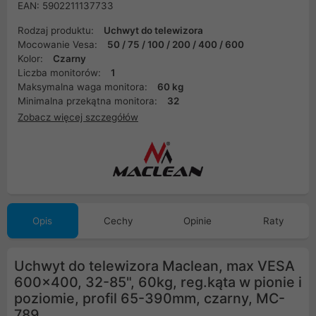
EAN: 5902211137733
Rodzaj produktu:
Uchwyt do telewizora
Mocowanie Vesa:
50 / 75 / 100 / 200 / 400 / 600
Kolor:
Czarny
Liczba monitorów:
1
Maksymalna waga monitora:
60 kg
Minimalna przekątna monitora:
32
Zobacz więcej szczegółów
Opis
Cechy
Opinie
Raty
Uchwyt do telewizora Maclean, max VESA
600x400, 32-85", 60kg, reg.kąta w pionie i
poziomie, profil 65-390mm, czarny, MC-
789