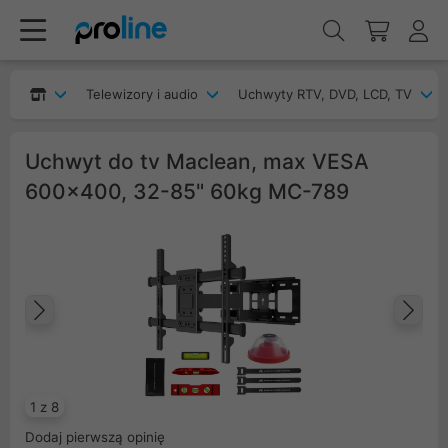
Telewizory i audio
Uchwyty RTV, DVD, LCD, TV
Uchwyt do tv Maclean, max VESA
600x400, 32-85" 60kg MC-789
Poprzedni
Na
1 z 8
Dodaj pierwszą opinię