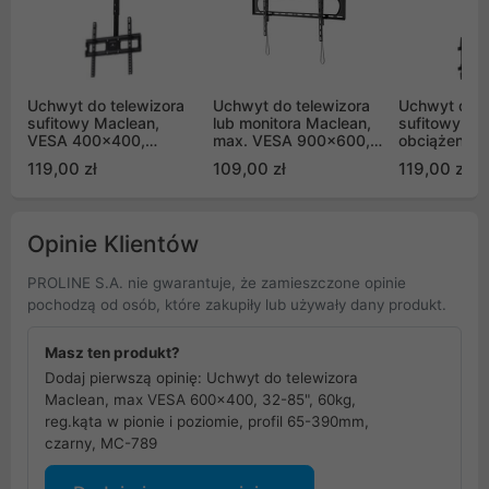
Uchwyt do telewizora
Uchwyt do telewizora
Uchwyt do t
sufitowy Maclean,
lub monitora Maclean,
sufitowy Macle
VESA 400x400,
max. VESA 900x600,
obciążenie 
32"-50", odległość od
60-120", 120kg,
86", max V
119,00 zł
109,00 zł
119,00 zł
sufitu 717-1017mm,
czarny, MC-750N
600x400, M
max 35kg, MC-943
Opinie Klientów
PROLINE S.A. nie gwarantuje, że zamieszczone opinie
pochodzą od osób, które zakupiły lub używały dany produkt.
Masz ten produkt?
Dodaj pierwszą opinię: Uchwyt do telewizora
Maclean, max VESA 600x400, 32-85", 60kg,
reg.kąta w pionie i poziomie, profil 65-390mm,
czarny, MC-789