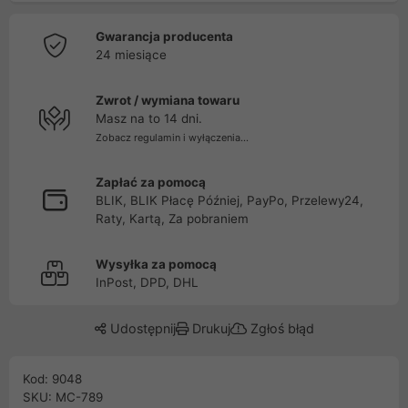
Gwarancja producenta
24 miesiące
Zwrot / wymiana towaru
Masz na to 14 dni.
Zobacz regulamin i wyłączenia...
Zapłać za pomocą
BLIK, BLIK Płacę Później, PayPo, Przelewy24,
Raty, Kartą, Za pobraniem
Wysyłka za pomocą
InPost, DPD, DHL
Udostępnij
Drukuj
Zgłoś błąd
Kod: 9048
SKU: MC-789