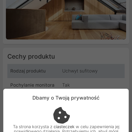
Cechy produktu
Rodzaj produktu
Uchwyt sufitowy
Pochylanie monitora
Tak
(Tilt)
Dbamy o Twoją prywatność
Mocowanie Vesa
100 / 200 / 400
Wysokość
1560 mm
Ta strona korzysta z
ciasteczek
w celu zapewnienia jej
prawidłowego działania. Potrzebujemy ich, abyś mógł