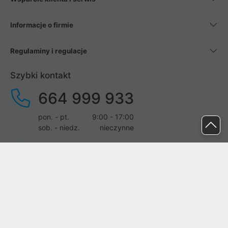
Informacje o firmie
Regulaminy i regulacje
Szybki kontakt
664 999 933
pon. - pt.
9:00 - 17:00
sob. - niedz.
nieczynne
pomoc@proline.pl
Dołącz do nas
Zgłoś błąd na stronie