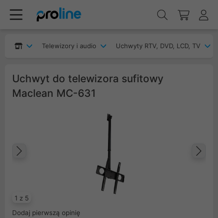
Telewizory i audio
Uchwyty RTV, DVD, LCD, TV
Uchwyt do telewizora sufitowy
Maclean MC-631
Poprzedni
Na
1 z 5
Dodaj pierwszą opinię