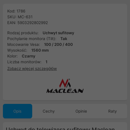
Kod: 1786
SKU: MC-631
EAN: 5903292802992
Rodzaj produktu:
Uchwyt sufitowy
Pochylanie monitora (Tilt):
Tak
Mocowanie Vesa:
100 / 200 / 400
Wysokość:
1560 mm
Kolor:
Czarny
Liczba monitorów:
1
Zobacz więcej szczegółów
Opis
Cechy
Opinie
Raty
Uchwyt do telewizora sufitowy Maclean,