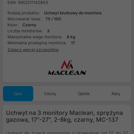
EAN: 5902211142843
Rodzaj produktu:
Uchwyt biurkowy do monitora
Mocowanie Vesa:
75 / 100
Kolor:
Czarny
Liczba monitorów:
3
Maksymalna waga monitora:
8 kg
Minimalna przekątna monitora:
17
Zobacz więcej szczegółów
Opis
Cechy
Opinie
Raty
Uchwyt na 3 monitory Maclean, sprężyna
gazowa, 17"-27", 2-8kg, czarny, MC-137
Uchwyt do trzech monitorów o przekątnej od 17 do 27