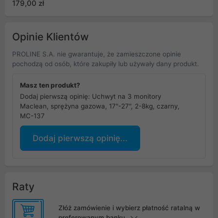
179,00 zł
MC-988
Opinie Klientów
PROLINE S.A. nie gwarantuje, że zamieszczone opinie
pochodzą od osób, które zakupiły lub używały dany produkt.
Masz ten produkt?
Dodaj pierwszą opinię: Uchwyt na 3 monitory
Maclean, sprężyna gazowa, 17"-27", 2-8kg, czarny,
MC-137
Dodaj pierwszą opinię...
Raty
Złóż zamówienie i wybierz płatność ratalną w
preferowanym banku