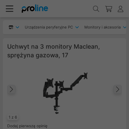
Urządzenia peryferyjne PC
Monitory i akcesoria
Uchwyt na 3 monitory Maclean,
sprężyna gazowa, 17
Poprzedni
Na
1 z 6
Dodaj pierwszą opinię