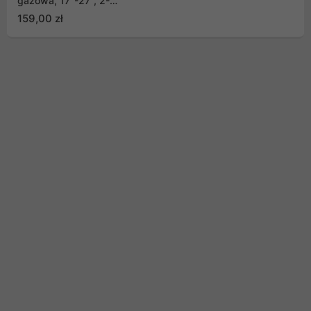
gazowa, 17"-27", 2-
8kg, czarny, MC-137
159,00 zł