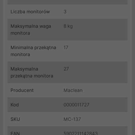
Liczba monitorów
3
Maksymalna waga
8 kg
monitora
Minimalna przekątna
17
monitora
Maksymalna
27
przekątna monitora
Producent
Maclean
Kod
0000011727
SKU
MC-137
EAN
5902211142843