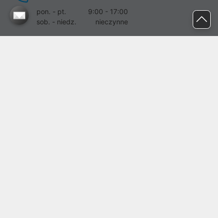
pon. - pt.
9:00 - 17:00
sob. - niedz.
nieczynne
pomoc@proline.pl
Dołącz do nas
Zgłoś błąd na stronie
Proline SA z siedzibą w Mirkowie (55-095), przy ul. Brzozowej 5,
wpisana do rejestru przedsiębiorców Krajowego Rejestru Sądowego
przez Sąd Rejonowy dla Wrocławia-Fabrycznej we Wrocławiu, VI
Wydział Gospodarczy Krajowego Rejestru Sądowego pod nr KRS:
0000282071, NIP: 8951898022, REGON: 020482041, BDO:
000437899. Kapitał zakładowy Spółki wynosi 500000,00 zł i został
on opłacony w całości.
© proline 1996 - 2026. Wszelkie prawa zastrzeżone.