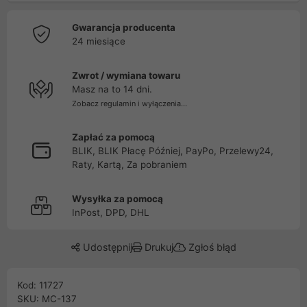
Gwarancja producenta
24 miesiące
Zwrot / wymiana towaru
Masz na to 14 dni.
Zobacz regulamin i wyłączenia...
Zapłać za pomocą
BLIK, BLIK Płacę Później, PayPo, Przelewy24,
Raty, Kartą, Za pobraniem
Wysyłka za pomocą
InPost, DPD, DHL
Udostępnij
Drukuj
Zgłoś błąd
Kod: 11727
SKU: MC-137